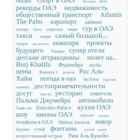
спорт в ОАЭ
скидки
яхта
Мусандам
рекорды ОАЭ
недвижимость
общественный транспорт
Atlantis
The Palm
аэропорт
дайвинг
тур в ОАЭ
спиртное
зоопарк
ковры
Хатта
такси
самый большой...
специи
аквапарк
проекты
галереи
автозапчасти
будущего
супер отели
Рамадан
детские аттракционы
полет на..
Burj Khalifa
Фуджейра
шубы
цены
Рас Аль-
Формула 1
религия
Хайм
погода в оаэ
Ski Dubai
гидроплан
достопримечательности
парашют
досуг
ресторан
алкоголь
Jebel Ali
Пальма Джумейра
автомобили
кухня ОАЭ
Emirates Palace
Спайс сук
шоу
законы ОАЭ
вертолет
скачки
юмор
телефоны в ОАЭ
Madinat Jumeirah
фонтаны
гольф
бедуины
русский
google
Умм Аль Кувейн
искусственный остров