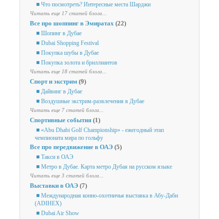
■ Что посмотреть? Интересные места Шарджи
Читать еще 17 статей блога...
Все про шоппинг в Эмиратах
(22)
■ Шопинг в Дубае
■ Dubai Shopping Festival
■ Покупка шубы в Дубае
■ Покупка золота и бриллиантов
Читать еще 18 статей блога...
Спорт и экстрим
(9)
■ Дайвинг в Дубае
■ Воздушные экстрим-развлечения в Дубае
Читать еще 7 статей блога...
Спортивные события
(1)
■ «Abu Dhabi Golf Championship» - ежегодный этап
чемпионата мира по гольфу
Все про передвижение в ОАЭ
(5)
■ Такси в ОАЭ
■ Метро в Дубае. Карта метро Дубая на русском языке
Читать еще 3 статей блога...
Выставки в ОАЭ
(7)
■ Международная конно-охотничья выставка в Абу-Даби
(ADIHEX)
■ Dubai Air Show