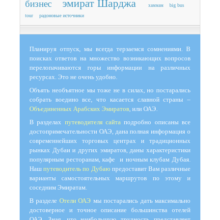
эмират Шарджа
бизнес
big bus
хаммам
tour
радоновые источники
Планируя отпуск, мы всегда терзаемся сомнениями. В
поисках ответов на множество возникающих вопросов
перелопачиваются горы информации на различных
ресурсах. Это не очень удобно.
Объять необъятное мы тоже не в силах, но постарались
собрать воедино все, что касается славной страны –
Объединенных Арабских Эмиратов
, или ОАЭ.
В разделах
путеводителя сайта
подробно описаны все
достопримечательности ОАЭ, дана полная информация о
современнейших торговых центрах и традиционных
рынках Дубаи и других эмиратов, даны характеристики
популярным ресторанам, кафе и ночным клубам Дубая.
Наш
путеводитель по Дубаю
предоставит Вам различные
варианты самостоятельных маршрутов по этому и
соседним Эмиратам.
В разделе
Отели ОАЭ
мы постарались дать максимально
достоверное и точное описание большинства отелей
ОАЭ. Зная, что наибольшую трудность представляет