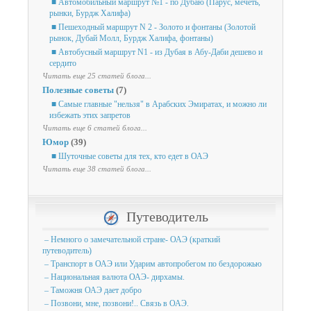
■ Автомобильный маршрут №1 - по Дубаю (Парус, мечеть,
рынки, Бурдж Халифа)
■ Пешеходный маршрут N 2 - Золото и фонтаны (Золотой
рынок, Дубай Молл, Бурдж Халифа, фонтаны)
■ Автобусный маршрут N1 - из Дубая в Абу-Даби дешево и
сердито
Читать еще 25 статей блога...
Полезные советы
(7)
■ Самые главные "нельзя" в Арабских Эмиратах, и можно ли
избежать этих запретов
Читать еще 6 статей блога...
Юмор
(39)
■ Шуточные советы для тех, кто едет в ОАЭ
Читать еще 38 статей блога...
Путеводитель
– Немного о замечательной стране- ОАЭ (краткий
путеводитель)
– Транспорт в ОАЭ или Ударим автопробегом по бездорожью
– Национальная валюта ОАЭ- дирхамы.
– Таможня ОАЭ дает добро
– Позвони, мне, позвони!.. Связь в ОАЭ.