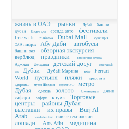
жизнь в ОАЭ
рынки
башни
Дубай.
фестивали
аренда авто
дубаи
Видео дня
Dubai Mall
free wi-fi
рыбалка
сувениры
Абу Даби
автобусы
ОАЭ в цифрах
обзорная экскурсия
башни оаэ
праздники
верблюд
фламинговые острова
детский досуг
Аджман
Дельфины
воздушный
Дубаи
Ferrari
Дубай Марина
кофе
шар
пустыня
пляжи
World
красота и
метро
здоровье
музеи Шарджи
дирхам ОАЭ
Дубая
золото
джип
одежда
Океанариум
Торговые
круиз
сафари
сафари
центры
районы Дубая
выставки
их нравы
Burj Al
Arab
новые технологии
wonder bus tour
лошади
медицина
Аль Айн