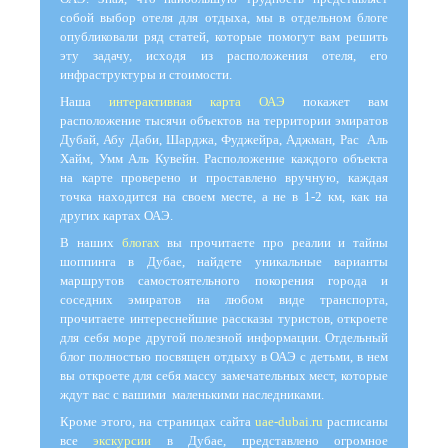
собой выбор отеля для отдыха, мы в отдельном блоге
опубликовали ряд статей, которые помогут вам решить
эту задачу, исходя из расположения отеля, его
инфраструктуры и стоимости.
Наша
интерактивная карта ОАЭ
покажет вам
расположение тысячи объектов на территории эмиратов
Дубай, Абу Даби, Шарджа, Фуджейра, Аджман, Рас Аль
Хайм, Умм Аль Кувейн. Расположение каждого объекта
на карте проверено и проставлено вручную, каждая
точка находится на своем месте, а не в 1-2 км, как на
других картах ОАЭ.
В наших
блогах
вы прочитаете про реалии и тайны
шоппинга в Дубае, найдете уникальные варианты
маршрутов самостоятельного покорения города и
соседних эмиратов на любом виде транспорта,
прочитаете интереснейшие рассказы туристов, откроете
для себя море другой полезной информации. Отдельный
блог полностью посвящен отдыху в ОАЭ с детьми, в нем
вы откроете для себя массу замечательных мест, которые
ждут вас с вашими маленькими наследниками.
Кроме этого, на страницах сайта
uae-dubai.ru
расписаны
все
экскурсии
в Дубае, представлено огромное