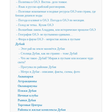
– Политика в ОАЭ. Восток- дело тонкое.
– Язык и русско-арабский разговорник.
– Полезные ископаемые и водные ресурсы ОАЭ или страна, где
бензин дешевле воды
– Погода и климат в ОАЭ. Погода в ОАЭ по месяцам.
– Голод не тетка.. Кухня ОАЭ
– Волшебная лампа Аладдина, или историческое прошлое ОАЭ
– География ОАЭ- не пустынями едиными…
– Флора и фауна ОАЭ – непростая жизнь в пустыне
Дубай
– Этот рай на земле назовётся Дубаи
– Столица Дубая, как ни странно – тоже Дубай
– Что же такое- Дубай? Мираж в пустыне или восьмое чудо
света?
– Прогулка по районам Дубая
– Метро в Дубае - описание, факты, схемы, фото
Аквапарки
Аттракционы
Океанариумы
Пляжи Дубая
Ночные клубы
Рынки Дубая
Торговые Центры
Районы и жилые комплексы Дубая