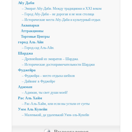
Абу Даби
– Эмират Абу-Даби. Между традициями и XXI веком
– Город Абу-Даби – не дорогая и не моя столица
– Исторические места Абу-Даби и культурный отдых
Аквапарки
Аттракционы
Торговые Центры
город Аль Айн
– Город-сад Аль-Айн.
Шарджа
– Древнейший из эмиратов – Шарджа.
– Исторические достопримечательности Шарджи
Фуджейра
– Фуджейра – место отдыха шейхов
– Дайвинг в Фуджейре
Аджман
– Аджман, ты свет души моей!
Рас Аль Хайм
– Рас-Аль-Хайм, или если вы устали от суеты
Умм Аль Кувейн
– Маленький, да удаленький Умм-эль-Кувейн
Видеогалерея