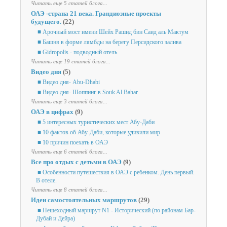
Читать еще 5 статей блога...
ОАЭ -страна 21 века. Грандиозные проекты
будущего.
(22)
■ Арочный мост имени Шейх Рашид бин Саид аль Мактум
■ Башня в форме лямбды на берегу Персидского залива
■ Gidropolis - подводный отель
Читать еще 19 статей блога...
Видео дня
(5)
■ Видео дня- Abu-Dhabi
■ Видео дня- Шоппинг в Souk Al Bahar
Читать еще 3 статей блога...
ОАЭ в цифрах
(9)
■ 5 интересных туристических мест Абу-Даби
■ 10 фактов об Абу-Даби, которые удивили мир
■ 10 причин поехать в ОАЭ
Читать еще 6 статей блога...
Все про отдых с детьми в ОАЭ
(9)
■ Особенности путешествия в ОАЭ с ребенком. День первый.
В отеле.
Читать еще 8 статей блога...
Идеи самостоятельных маршрутов
(29)
■ Пешеходный маршрут N1 - Исторический (по районам Бар-
Дубай и Дейра)