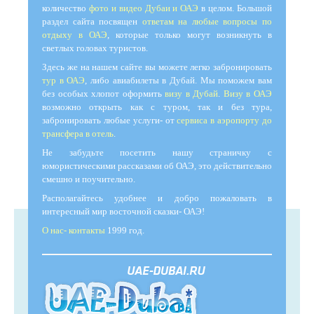
количество
фото и видео Дубаи и ОАЭ
в целом. Большой
раздел сайта посвящен
ответам на любые вопросы по
отдыху в ОАЭ
, которые только могут возникнуть в
светлых головах туристов.
Здесь же на нашем сайте вы можете легко забронировать
тур в ОАЭ
, либо авиабилеты в Дубай. Мы поможем вам
без особых хлопот оформить
визу в Дубай
.
Визу в ОАЭ
возможно открыть как с туром, так и без тура,
забронировать любые услуги- от
сервиса в аэропорту до
трансфера в отель
.
Не забудьте посетить нашу страничку с
юмористическими рассказами об ОАЭ, это действительно
смешно и поучительно.
Располагайтесь удобнее и добро пожаловать в
интересный мир восточной сказки- ОАЭ!
О нас- контакты
1999 год.