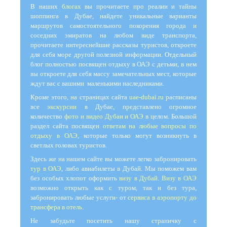
В наших
блогах
вы прочитаете про реалии и тайны
шоппинга в Дубае, найдете уникальные варианты
маршрутов самостоятельного покорения города и
соседних эмиратов на любом виде транспорта,
прочитаете интереснейшие рассказы туристов, откроете
для себя море другой полезной информации. Отдельный
блог полностью посвящен отдыху в ОАЭ с детьми, в нем
вы откроете для себя массу замечательных мест, которые
ждут вас с вашими маленькими наследниками.
Кроме этого, на страницах сайта
uae-dubai.ru
расписаны
все
экскурсии
в Дубае, представлено огромное
количество
фото и видео Дубаи и ОАЭ
в целом. Большой
раздел сайта посвящен
ответам на любые вопросы по
отдыху в ОАЭ
, которые только могут возникнуть в
светлых головах туристов.
Здесь же на нашем сайте вы можете легко забронировать
тур в ОАЭ
, либо авиабилеты в Дубай. Мы поможем вам
без особых хлопот оформить
визу в Дубай
.
Визу в ОАЭ
возможно открыть как с туром, так и без тура,
забронировать любые услуги- от
сервиса в аэропорту до
трансфера в отель
.
Не забудьте посетить нашу страничку с