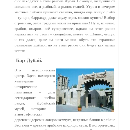
они находятся в этом районе Дубая. Пожалуй, заслуживают
внимания все, и рыбный, и рынок тканей. Утром и вечером
местные рыбаки привозят свежую, иногда ещё живую рыбу
– тунцов, барракуд, даже акулу здесь можно купить! Выбор
огромный, рыба грудами лежит на прилавках! Ну, и, конечно,
крабов, омаров…всё суперсвежее, однако на этот рынок
наряжаться не стоит – специфика, знаете ли…Запах, чешуя,
и так далее, даже на ноги можно обуть эти страшные
резиновые шлёпки, но на этом рынке они будут как нельзя
кстати.
Бар-Дубай.
Это исторический
центр. Здесь находятся
культурные и
исторические
памятники – дом
легендарного шейха
Заида, Дубайский
музей, историко –
этнографическая
деревня и деревня ловцов жемчуга, ветряные башни в районе
Бастакия – древние арабские кондиционеры. В исторических