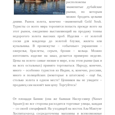
расположены
знаменитые дубайские
рынки, по которым
можно бродить целыми
днями. Рынок золота, конечно –знаменитый Gold Souk.
Туристы со всего мира торопятся попасть прежде всего на
этот рынок, ежедневно выставляющий на продажу тонны
недорогого золота высоких проб. Изделия – от золотой
соски для младенца до золотой блузки, жилета или
купальника. В промежутке – «обычные» украшения –
ожерелья, браслеты, серьги, броши – кольца. Можно
изготовить изделие на заказ, делается примерно неделю.
Цены на золото самые низкие в мире, и на этом рынке (как и
на всех остальных) принято торговаться. Народу, конечно,
много – особенно туристов из Индии, и, конечно, россиян,
много и полицейских (некоторые в штатском) – ещё бы,
столько золота в одном месте! Ценников вы не увидите –
продавец сам назовёт вам цену. Торгуйтесь!
От площади Банияс (она же бывшая Насер-сквер (Nasser
Square)) во все стороны расходятся торговые улицы, каждая
– со своей спецификой. На уходящей на восток Аль-Мактум-
Хоспитал-роуд сосредоточены магазины и всевозможные