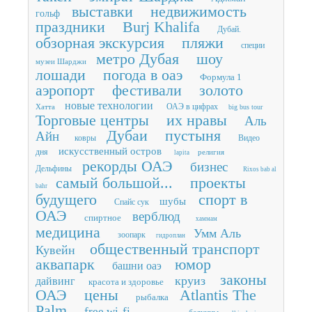
выставки
недвижимость
гольф
праздники
Burj Khalifa
Дубай.
обзорная экскурсия
пляжи
специи
метро Дубая
шоу
музеи Шарджи
лошади
погода в оаэ
Формула 1
аэропорт
фестивали
золото
новые технологии
ОАЭ в цифрах
Хатта
big bus tour
Торговые центры
их нравы
Аль
Дубаи
пустыня
Айн
ковры
Видео
искусственный остров
дня
религия
lapita
рекорды ОАЭ
бизнес
Дельфины
Rixos bab al
самый большой...
проекты
bahr
будущего
спорт в
шубы
Спайс сук
ОАЭ
верблюд
спиртное
хаммам
медицина
Умм Аль
зоопарк
гидроплан
общественный транспорт
Кувейн
аквапарк
юмор
башни оаэ
законы
круиз
дайвинг
красота и здоровье
ОАЭ
цены
Atlantis The
рыбалка
Palm
free wi-fi