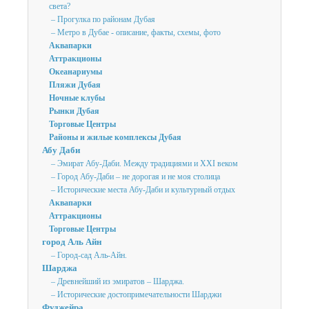
света?
– Прогулка по районам Дубая
– Метро в Дубае - описание, факты, схемы, фото
Аквапарки
Аттракционы
Океанариумы
Пляжи Дубая
Ночные клубы
Рынки Дубая
Торговые Центры
Районы и жилые комплексы Дубая
Абу Даби
– Эмират Абу-Даби. Между традициями и XXI веком
– Город Абу-Даби – не дорогая и не моя столица
– Исторические места Абу-Даби и культурный отдых
Аквапарки
Аттракционы
Торговые Центры
город Аль Айн
– Город-сад Аль-Айн.
Шарджа
– Древнейший из эмиратов – Шарджа.
– Исторические достопримечательности Шарджи
Фуджейра