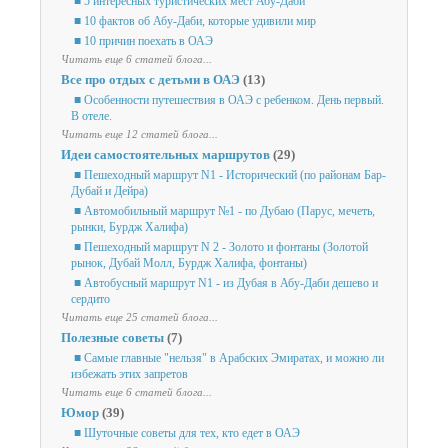
■ 5 интересных туристических мест Абу-Даби
■ 10 фактов об Абу-Даби, которые удивили мир
■ 10 причин поехать в ОАЭ
Читать еще 6 статей блога...
Все про отдых с детьми в ОАЭ
(13)
■ Особенности путешествия в ОАЭ с ребенком. День первый.
В отеле.
Читать еще 12 статей блога...
Идеи самостоятельных маршрутов
(29)
■ Пешеходный маршрут N1 - Исторический (по районам Бар-
Дубай и Дейра)
■ Автомобильный маршрут №1 - по Дубаю (Парус, мечеть,
рынки, Бурдж Халифа)
■ Пешеходный маршрут N 2 - Золото и фонтаны (Золотой
рынок, Дубай Молл, Бурдж Халифа, фонтаны)
■ Автобусный маршрут N1 - из Дубая в Абу-Даби дешево и
сердито
Читать еще 25 статей блога...
Полезные советы
(7)
■ Самые главные "нельзя" в Арабских Эмиратах, и можно ли
избежать этих запретов
Читать еще 6 статей блога...
Юмор
(39)
■ Шуточные советы для тех, кто едет в ОАЭ