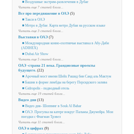
■ Воздушные экстрим-развлечения в Дубае
Читать еще 7 статей блога...
Все про передвижение в ОАЭ
(5)
■ Такси в ОАЭ
■ Метро в Дубае. Карта метро Дубая на русском языке
Читать еще 3 статей блога...
Выставки в ОАЭ
(7)
■ Международная конно-охотничья выставка в Абу-Даби
(ADIHEX)
■ Dubai Air Show
Читать еще 5 статей блога...
ОАЭ -страна 21 века. Грандиозные проекты
будущего.
(22)
■ Арочный мост имени Шейх Рашид бин Саид аль Мактум
■ Башня в форме лямбды на берегу Персидского залива
■ Gidropolis - подводный отель
Читать еще 19 статей блога...
Видео дня
(13)
■ Видео дня- Шоппинг в Souk Al Bahar
■ ОАЭ. Прогулка на катере вокруг Пальмы Джумейра. Мои
поездки с Флагман Трэвел
Читать еще 11 статей блога...
ОАЭ в цифрах
(9)