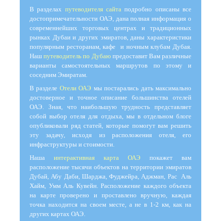
В разделах
путеводителя сайта
подробно описаны все
достопримечательности ОАЭ, дана полная информация о
современнейших торговых центрах и традиционных
рынках Дубаи и других эмиратов, даны характеристики
популярным ресторанам, кафе и ночным клубам Дубая.
Наш
путеводитель по Дубаю
предоставит Вам различные
варианты самостоятельных маршрутов по этому и
соседним Эмиратам.
В разделе
Отели ОАЭ
мы постарались дать максимально
достоверное и точное описание большинства отелей
ОАЭ. Зная, что наибольшую трудность представляет
собой выбор отеля для отдыха, мы в отдельном блоге
опубликовали ряд статей, которые помогут вам решить
эту задачу, исходя из расположения отеля, его
инфраструктуры и стоимости.
Наша
интерактивная карта ОАЭ
покажет вам
расположение тысячи объектов на территории эмиратов
Дубай, Абу Даби, Шарджа, Фуджейра, Аджман, Рас Аль
Хайм, Умм Аль Кувейн. Расположение каждого объекта
на карте проверено и проставлено вручную, каждая
точка находится на своем месте, а не в 1-2 км, как на
других картах ОАЭ.