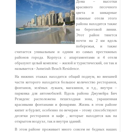
Дома – высотки
красивого песочного
цвета и шикарные
пляжные отели этого
района находятся также
на береговой линии.
Этот район тянется
почти на 2 км вдоль
побережья, и также
считается уникальным и одним из самых престижных
районов города. Корпуса с апартаментами и 4 отеля
образуют целый комплекс – жилой и туристический, он так и
называется - Jumeirah Beach Residence.
На нижних этажах находится общий подиум, во внешней
части которого находится большое количество ресторанов,
фонтанов, зелёных лужаек, магазинов, и т.д., внутри –
парковка для автомобилей. Вдоль района Джумейра Бич
Резиденс расположена пешеходная зона, украшенная
красивыми фонтанами и фонарями. Жизнь в этом районе
кипит и бурлит, особенно по вечерам – этому способствуют
десятки ресторанов и кафе , которые находятся как на
открытом воздухе, так и внутри зданий.
В этом районе проживает много совсем не бедных наших