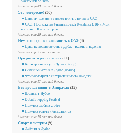
экономией до 40%
Читать еще 43 статей блога...
Это интересно!
(30)
■ Цены лучше знать заранее или что почем в ОАЭ
■ ОАЭ. Прогулка по Jumeirah Beach Residence (JBR). Мои
поездки с Флагман Трэвел
Читать еще 28 статей блога...
Немного про недвижимость в ОАЭ
(4)
■ Цены на недвижимость в Дубае - взлеты и падения
Читать еще 3 статей блога...
Про досуг и развлечения
(20)
■ Культурный досуг в Дубае (обзор)
■ Семейный отдых в Дубае (обзор)
■ Что посмотреть? Интересные места Шарджи
Читать еще 17 статей блога...
Все про шоппинг в Эмиратах
(22)
■ Шопинг в Дубае
■ Dubai Shopping Festival
■ Покупка шубы в Дубае
■ Покупка золота и бриллиантов
Читать еще 18 статей блога...
Спорт и экстрим
(9)
■ Дайвинг в Дубае