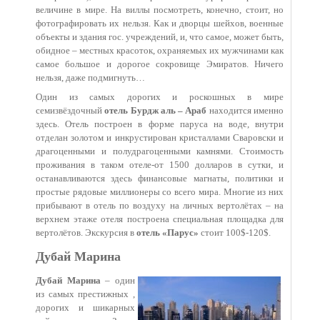
величине в мире. На виллы посмотреть, конечно, стоит, но
фотографировать их нельзя. Как и дворцы шейхов, военные
объекты и здания гос. учреждений, и, что самое, может быть,
обидное – местных красоток, охраняемых их мужчинами как
самое большое и дорогое сокровище Эмиратов. Ничего
нельзя, даже подмигнуть…
Один из самых дорогих и роскошных в мире
семизвёздочный
отель Бурдж аль – Араб
находится именно
здесь. Отель построен в форме паруса на воде, внутри
отделан золотом и инкрустирован кристаллами Сваровски и
драгоценными и полудрагоценными камнями. Стоимость
проживания в таком отеле-от 1500 долларов в сутки, и
останавливаются здесь финансовые магнаты, политики и
простые рядовые миллионеры со всего мира. Многие из них
прибывают в отель по воздуху на личных вертолётах – на
верхнем этаже отеля построена специальная площадка для
вертолётов. Экскурсия в
отель «Парус»
стоит 100$-120$.
Дубай Марина
Дубай Марина
– один
из самых престижных ,
дорогих и шикарных