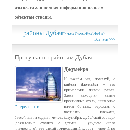
языке- самая полная информация по всем
объектам страны.
районы Дубая
Пальма Джумейра
Jebel Ali
Все теги >>>
Прогулка по районам Дубая
Джумейра
И начнём мы, пожалуй, с
района Джумейра
– это
приморский жилой район.
Здесь находятся самые
престижные отели, шикарные
виллы богатых горожан, с
Галерея статьи
частными пляжами,
бассейнами и садами, мечеть Джумейра, Дубайский зоопарк
(обязательно сходите с детьми – увидите иного
интересного), тот самый горнолыжный курорт – третий по