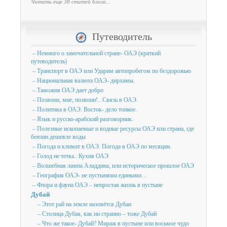
Читать еще 38 статей блога...
Путеводитель
– Немного о замечательной стране- ОАЭ (краткий
путеводитель)
– Транспорт в ОАЭ или Ударим автопробегом по бездорожью
– Национальная валюта ОАЭ- дирхамы.
– Таможня ОАЭ дает добро
– Позвони, мне, позвони!.. Связь в ОАЭ.
– Политика в ОАЭ. Восток- дело тонкое.
– Язык и русско-арабский разговорник.
– Полезные ископаемые и водные ресурсы ОАЭ или страна, где
бензин дешевле воды
– Погода и климат в ОАЭ. Погода в ОАЭ по месяцам.
– Голод не тетка.. Кухня ОАЭ
– Волшебная лампа Аладдина, или историческое прошлое ОАЭ
– География ОАЭ- не пустынями едиными…
– Флора и фауна ОАЭ – непростая жизнь в пустыне
Дубай
– Этот рай на земле назовётся Дубаи
– Столица Дубая, как ни странно – тоже Дубай
– Что же такое- Дубай? Мираж в пустыне или восьмое чудо