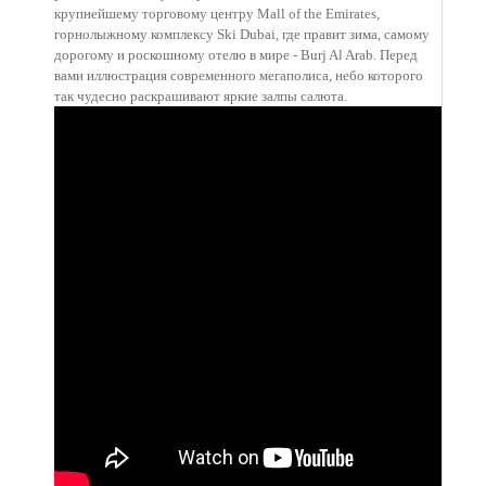
крупнейшему торговому центру Mall of the Emirates,
горнолыжному комплексу Ski Dubai, где правит зима, самому
дорогому и роскошному отелю в мире - Burj Al Arab. Перед
вами иллюстрация современного мегаполиса, небо которого
так чудесно раскрашивают яркие залпы салюта.