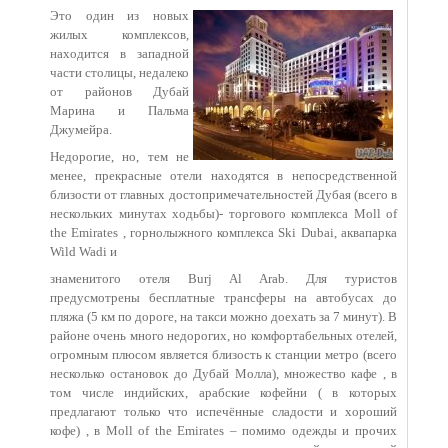
Это один из новых
жилых комплексов,
находится в западной
части столицы, недалеко
от районов Дубай
Марина и Пальма
Джумейра.
Недорогие, но, тем не
менее, прекрасные отели находятся в непосредственной
близости от главных достопримечательностей Дубая (всего в
нескольких минутах ходьбы)- торгового комплекса Moll of
the Emirates , горнолыжного комплекса Ski Dubai, аквапарка
Wild Wadi и
знаменитого отеля Burj Al Arab. Для туристов
предусмотрены бесплатные трансферы на автобусах до
пляжа (5 км по дороге, на такси можно доехать за 7 минут). В
районе очень много недорогих, но комфортабельных отелей,
огромным плюсом является близость к станции метро (всего
несколько остановок до Дубай Молла), множество кафе , в
том числе индийских, арабские кофейни ( в которых
предлагают только что испечённые сладости и хороший
кофе) , в Moll of the Emirates – помимо одежды и прочих