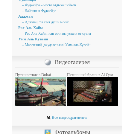
– Фуджейра – место отдыха шейхов
– Дайвинг в Фуджейре
Аджман
– Аджман, ты свет души моей!
Рас Аль Хайм
– Рас-Аль-Хайм, или если вы устали от суеты
Умм Аль Кувейн
– Маленький, да удаленький Умм-эль-Кувейн
Видеогалерея
Путешествие в Dubai
Пятничный бранч в Al Qasr
Все видеофрагменты
Фотоальбомы