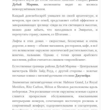
Дубай Марина
, космонавты видят из космоса
невооружённым глазом.
Каждый дом-небоскрёб уникален по своей архитектуре, и
вечером, при свете огней, представляет собой эффектное и
завораживающее зрелище -глядя на эти светящиеся высотки,
можно даже забыть, что находишься в Эмиратах, и
перепутать страну, скажем, со Штатами…
Лифты в этих домах – скоростные, бесшумные и очень
дорогие, а внизу – обилие магазинов, ресторанов, кафе, и всё
это великолепие окружено экзотической растительностью, и,
конечно, пальмами. Однако с точки зрения арабского
населения, район считается слишком «европейским».
Естественные границы района Дубай Марина – Центральная
магистраль Шейх Зайд Роуд, с другой стороны – золотые
песчаные пляжи с пятизвёздочными отелями
Джумейра
.
Знаменитые пятизвёздочные отели: Habtoor Grand, Le Royal
Meridien, Ritz Carlton, Hilton и Sheraton расположены вдоль
побережья. Эти роскошные отели окружены зеленью садов и
славятся прекрасным обслуживанием, изысканными
интерьерами номеров, сочетающих восточную роскошь и
современный комфорт, оздоровительными и спа-центрами,