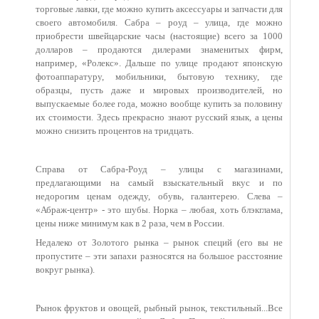
торговые лавки, где можно купить аксессуары и запчасти для
своего автомобиля. Сабра – роуд – улица, где можно
приобрести швейцарские часы (настоящие) всего за 1000
долларов – продаются дилерами знаменитых фирм,
например, «Ролекс». Дальше по улице продают японскую
фотоаппаратуру, мобильники, бытовую технику, где
образцы, пусть даже и мировых производителей, но
выпускаемые более года, можно вообще купить за половину
их стоимости. Здесь прекрасно знают русский язык, а цены
можно снизить процентов на тридцать.
Справа от Сабра-Роуд – улицы с магазинами,
предлагающими на самый взыскательный вкус и по
недорогим ценам одежду, обувь, галантерею. Слева –
«Абраж-центр» - это шубы. Норка – любая, хоть блэкглама,
цены ниже минимум как в 2 раза, чем в России.
Недалеко от Золотого рынка – рынок специй (его вы не
пропустите – эти запахи разносятся на большое расстояние
вокруг рынка).
Рынок фруктов и овощей, рыбный рынок, текстильный...Все