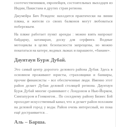
соотечественников, европейцев, состоятельных выходцев из
Индии, Пакистана и других стран региона.
Джумейра Бич Резиденс находится практически на линии
пляжа, и жители со своих балконов могут любоваться
побережьем.
На пляже работает пункт аренды : можно взять напрокат
байдарку, катамаран, доску для серфинга. Водные
мотоциклы в целях безопасности запрещены, но можно
покататься на катере, водных лыжах и парашюте, «банане».
Даунтаун Бурж Дубай.
Это самый центр дорогого делового района Дубая. Здесь в
основном проживают юристы, страховщики и банкиры,
прочие финансисты – все обеспеченные люди. Именно этот
район делает Дубаи деловой столицей региона. Даунтаун
Бурж Дубай многие сравнивают с Лондоном и Нью-Йорком,
Сингапуром и Гонконгом... По соседнему району Бизнес Бэй
проходит искусственный канал, что и делает район похожим
на деловой город у воды. Район очень интересный, но пока
ещё достраивается…
Аль – Барша.