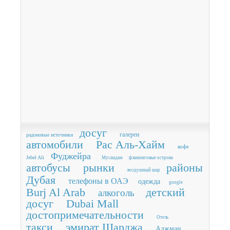
досуг
галереи
радоновые источники
автомобили
Рас Аль-Хайм
кофе
Фуджейра
Jebel Ali
Мусандам
фламинговые острова
автобусы
рынки
районы
воздушный шар
Дубая
телефоны в ОАЭ
одежда
google
Burj Al Arab
детский
алкоголь
досуг
Dubai Mall
достопримечательности
Отель
такси
эмират Шарджа
Аджман