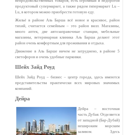
непродовольственных товаров, есть огромный и недорогой
продуктовый супермаркет, а также рядом гипермаркет Lu –
Lu, в котором можно приобрести готовую еду.
Жильё в районе Аль Барша всё новое и красивое, район
тихий, считается семейным – это район вилл. Магазины,
много аптек, две автозаправочные станции, мебельные
магазины, ветеринарная клиника Аль Барша делают этот
район очень комфортным для проживания и отдыха.
Движение в Аль Барше ничем не затруднено, в районе 5
светофоров и очень удобные парковки.
Шейх Зайд Роуд
Шейх Зайд Роуд – бизнес – центр города, здесь имеются
представительства практически всех мировых значимых
компаний.
Дейра
Дейра – восточная
часть Дубая. Отделяется
от западной (Бар-Дубай)
нешироким морским
заливом. Здесь