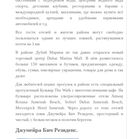
бассейнами с подогревом воды, центрами водного вида
спорта, детскими клубами, ресторанами и барами с
международной кухней, магазинами, где можно купить всё
необходимое, арендами и удобными парковками
автомобилей и т.д.
Все гости отелей и жители района могут свободно
пользоваться одним из лучших пляжей, растянувшимся
почти на 3 км.
В районе Дубай Марина не так давно открылся новый
торговый центр Dubai Marina Mall. В нём разместилось
больше 150 магазинов и бутиков, предлагающих одежду,
обувь, сумки, ювелирные украшения, товары для дома и так
далее.
Для любителей пеших прогулок в районе есть специальный
прогулочный Бульвар The Walk с многочисленными кафе. На
бульваре расположены ультрасовременные отели Amwaj
Rotana Jumeirah Beach, Sofitel Dubai Jumeirah Beach,
Movenpick Hotel Jumeirah. Через дорогу от этих отелей
находится пляж Джумейра Бич Резиденс, просторный и
чистый, с белым песком и пологим берегом.
Джумейра Бич Резиденс.