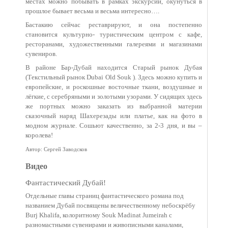
местах можно побывать в рамках экскурсий, окунуться в
прошлое бывает весьма и весьма интересно….
Бастакию сейчас реставрируют, и она постепенно
становится культурно- туристическим центром с кафе,
ресторанами, художественными галереями и магазинами
сувениров.
В районе Бар-Дубай находится Старый рынок Дубая
(Текстильный рынок Dubai Old Souk ). Здесь можно купить и
европейские, и роскошные восточные ткани, воздушные и
лёгкие, с серебряными и золотыми узорами. У сидящих здесь
же портных можно заказать из выбранной материи
сказочный наряд Шахерезады или платье, как на фото в
модном журнале. Сошьют качественно, за 2-3 дня, и вы –
королева!
Автор: Сергей Заводсков
Видео
Фантастический Дубай!
Отдельные главы страниц фантастического романа под
названием Дубай посвящены величественному небоскрёбу
Burj Khalifa, колоритному Souk Madinat Jumeirah с
разномастными сувенирами и живописными каналами,