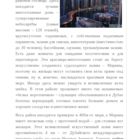
районов столицы. Здесь
находятся лучшие
многоэтажные дома –
суперсовременные
небоскрёбы (самые
высокие – 120 этажей),
круглосуточно охраняемые, с собственным подземным
паркингом, залами для сквоша, кинотеатрами (вместимостью
до 30 человек), бассейнами, саунами, тренажёрными залами.
Есть даже комнаты для ожидания посетителями и для
переговоров. Эти красавцы-многоэтажки стоят на берегу
искусственно созданного судоходного залива – Марины,
поэтому их жильцы могут оставлять свои яхты прямо под
окнами, ну и, конечно, наслаждаться красивым видом на
море. Иногда здесь можно увидеть и великолепные яхты
шейха. В этом районе проживает много так называемых
«белых воротничков» - служащих обосновавшихся в Дубае
богатых корпораций, готовых платить большие деньги за
хорошее соседство и качественное жильё.
Весь район находится примерно в 400м от моря, а Марина
имеет несколько озёр с проточной водой – для стоянки яхт
жильцов. Этот великолепный искусственный залив имеет
протяжённость 4 км – от Дубайского международного
морского клуба до отеля Sheraton Jumerian. Говорят,
район