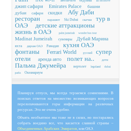
бедуины
автозапчасти
all inclusive
джип сафари
Emirates Palace
башни
Абу Даби
скидки
дубаи
сафари
ресторан
тур в
Ski Dubai
парашют
скачки
ОАЭ
детские аттракционы
жизнь в ОАЭ
palm jumeirah
wonder bus tour
Madinat Jumeirah
Дубай Марина
сувениры
кухня ОАЭ
яхта
Рамадан
дирхам ОАЭ
фонтаны
супер
Ferrari World
русский
отели
полет на..
аренда авто
дети
Пальма Джумейра
вертолет
legoland
dubai
Океанариум
parks
Планируя отпуск, мы всегда терзаемся сомнениями. В
поисках ответов на множество возникающих вопросов
перелопачиваются горы информации на различных
ресурсах. Это не очень удобно.
Объять необъятное мы тоже не в силах, но постарались
собрать воедино все, что касается славной страны –
Объединенных Арабских Эмиратов
, или ОАЭ.