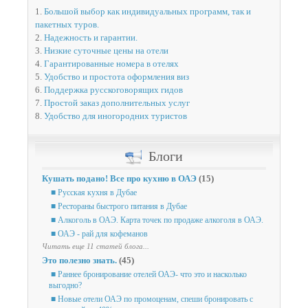
1.
Большой выбор как индивидуальных программ, так и
пакетных туров.
2.
Надежность и гарантии.
3.
Низкие суточные цены на отели
4.
Гарантированные номера в отелях
5.
Удобство и простота оформления виз
6.
Поддержка русскоговорящих гидов
7.
Простой заказ дополнительных услуг
8.
Удобство для иногородних туристов
Блоги
Кушать подано! Все про кухню в ОАЭ
(15)
■ Русская кухня в Дубае
■ Рестораны быстрого питания в Дубае
■ Алкоголь в ОАЭ. Карта точек по продаже алкоголя в ОАЭ.
■ ОАЭ - рай для кофеманов
Читать еще 11 статей блога...
Это полезно знать.
(45)
■ Раннее бронирование отелей ОАЭ- что это и насколько
выгодно?
■ Новые отели ОАЭ по промоценам, спеши бронировать с