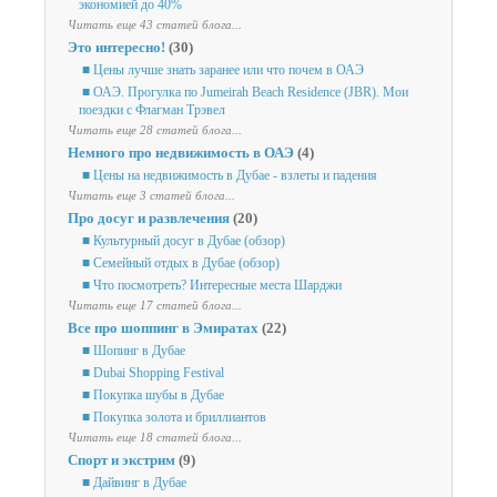
экономией до 40%
Читать еще 43 статей блога...
Это интересно!
(30)
■ Цены лучше знать заранее или что почем в ОАЭ
■ ОАЭ. Прогулка по Jumeirah Beach Residence (JBR). Мои
поездки с Флагман Трэвел
Читать еще 28 статей блога...
Немного про недвижимость в ОАЭ
(4)
■ Цены на недвижимость в Дубае - взлеты и падения
Читать еще 3 статей блога...
Про досуг и развлечения
(20)
■ Культурный досуг в Дубае (обзор)
■ Семейный отдых в Дубае (обзор)
■ Что посмотреть? Интересные места Шарджи
Читать еще 17 статей блога...
Все про шоппинг в Эмиратах
(22)
■ Шопинг в Дубае
■ Dubai Shopping Festival
■ Покупка шубы в Дубае
■ Покупка золота и бриллиантов
Читать еще 18 статей блога...
Спорт и экстрим
(9)
■ Дайвинг в Дубае