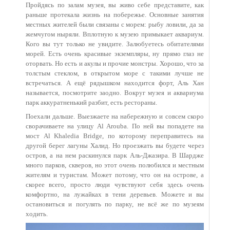
Пройдясь по залам музея, вы живо себе представите, как
раньше протекала жизнь на побережье. Основные занятия
местных жителей были связаны с морем: рыбу ловили, да за
жемчугом ныряли. Вплотную к музею примыкает аквариум.
Кого вы тут только не увидите. Залюбуетесь обитателями
морей. Есть очень красивые экземпляры, ну прямо глаз не
оторвать. Но есть и акулы и прочие монстры. Хорошо, что за
толстым стеклом, в открытом море с такими лучше не
встречаться. А ещё рядышком находится форт, Аль Хан
называется, посмотрите заодно. Вокруг музея и аквариума
парк аккуратненький разбит, есть рестораны.
Поехали дальше. Выезжаете на набережную и совсем скоро
сворачиваете на улицу Al Arouba. По ней вы попадете на
мост Al Khaledia Bridge, по которому переправитесь на
другой берег лагуны Халид. Но проезжать вы будете через
остров, а на нем раскинулся парк Аль-Джазира. В Шардже
много парков, скверов, но этот очень полюбился и местным
жителям и туристам. Может потому, что он на острове, а
скорее всего, просто люди чувствуют себя здесь очень
комфортно, на лужайках в тени деревьев. Можете и вы
остановиться и погулять по парку, не всё же по музеям
ходить.