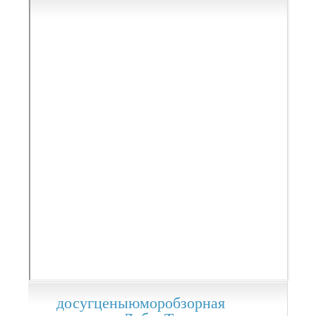
досуг
цены
юмор
обзорная