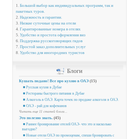
1.
Большой выбор как индивидуальных программ, так и
пакетных туров.
2.
Надежность и гарантии.
3.
Низкие суточные цены на отели
4.
Гарантированные номера в отелях
5.
Удобство и простота оформления виз
6.
Поддержка русскоговорящих гидов
7.
Простой заказ дополнительных услуг
8.
Удобство для иногородних туристов
Блоги
Кушать подано! Все про кухню в ОАЭ
(15)
■ Русская кухня в Дубае
■ Рестораны быстрого питания в Дубае
■ Алкоголь в ОАЭ. Карта точек по продаже алкоголя в ОАЭ.
■ ОАЭ - рай для кофеманов
Читать еще 11 статей блога...
Это полезно знать.
(45)
■ Раннее бронирование отелей ОАЭ- что это и насколько
выгодно?
■ Новые отели ОАЭ по промоценам, спеши бронировать с