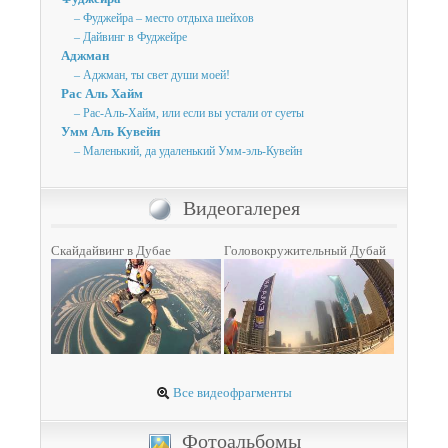
– Фуджейра – место отдыха шейхов
– Дайвинг в Фуджейре
Аджман
– Аджман, ты свет души моей!
Рас Аль Хайм
– Рас-Аль-Хайм, или если вы устали от суеты
Умм Аль Кувейн
– Маленький, да удаленький Умм-эль-Кувейн
Видеогалерея
Скайдайвинг в Дубае
Головокружительный Дубай
Все видеофрагменты
Фотоальбомы