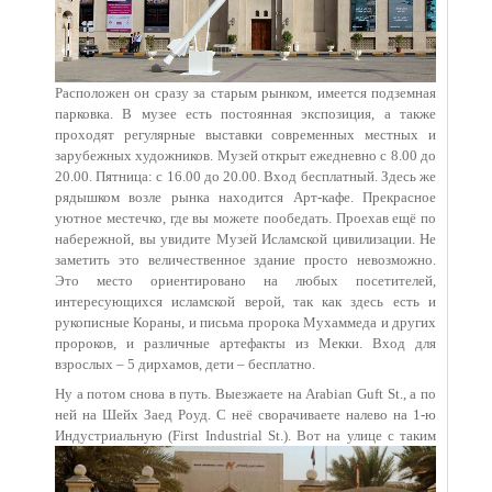
Расположен он сразу за старым рынком, имеется подземная
парковка. В музее есть постоянная экспозиция, а также
проходят регулярные выставки современных местных и
зарубежных художников. Музей открыт ежедневно с 8.00 до
20.00. Пятница: с 16.00 до 20.00. Вход бесплатный. Здесь же
рядышком возле рынка находится Арт-кафе. Прекрасное
уютное местечко, где вы можете пообедать. Проехав ещё по
набережной, вы увидите Музей Исламской цивилизации. Не
заметить это величественное здание просто невозможно.
Это место ориентировано на любых посетителей,
интересующихся исламской верой, так как здесь есть и
рукописные Кораны, и письма пророка Мухаммеда и других
пророков, и различные артефакты из Мекки. Вход для
взрослых – 5 дирхамов, дети – бесплатно.
Ну а потом снова в путь. Выезжаете на Arabian Guft St., а по
ней на Шейх Заед Роуд. С неё сворачиваете налево на 1-ю
Индустриальную (First Industrial St.). Вот на улице с таким