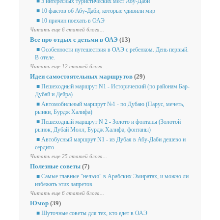
■ 5 интересных туристических мест Абу-Даби
■ 10 фактов об Абу-Даби, которые удивили мир
■ 10 причин поехать в ОАЭ
Читать еще 6 статей блога...
Все про отдых с детьми в ОАЭ
(13)
■ Особенности путешествия в ОАЭ с ребенком. День первый.
В отеле.
Читать еще 12 статей блога...
Идеи самостоятельных маршрутов
(29)
■ Пешеходный маршрут N1 - Исторический (по районам Бар-
Дубай и Дейра)
■ Автомобильный маршрут №1 - по Дубаю (Парус, мечеть,
рынки, Бурдж Халифа)
■ Пешеходный маршрут N 2 - Золото и фонтаны (Золотой
рынок, Дубай Молл, Бурдж Халифа, фонтаны)
■ Автобусный маршрут N1 - из Дубая в Абу-Даби дешево и
сердито
Читать еще 25 статей блога...
Полезные советы
(7)
■ Самые главные "нельзя" в Арабских Эмиратах, и можно ли
избежать этих запретов
Читать еще 6 статей блога...
Юмор
(39)
■ Шуточные советы для тех, кто едет в ОАЭ