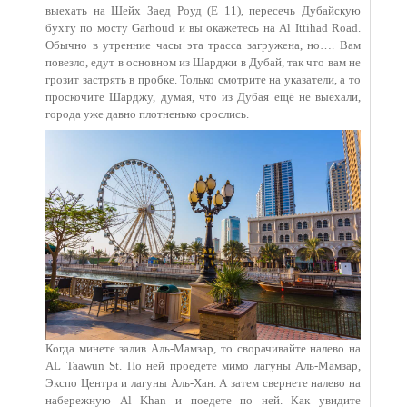
выехать на Шейх Заед Роуд (Е 11), пересечь Дубайскую
бухту по мосту Garhoud и вы окажетесь на Al Ittihad Road.
Обычно в утренние часы эта трасса загружена, но…. Вам
повезло, едут в основном из Шарджи в Дубай, так что вам не
грозит застрять в пробке. Только смотрите на указатели, а то
проскочите Шарджу, думая, что из Дубая ещё не выехали,
города уже давно плотненько срослись.
Когда минете залив Аль-Мамзар, то сворачивайте налево на
AL Taawun St. По ней проедете мимо лагуны Аль-Мамзар,
Экспо Центра и лагуны Аль-Хан. А затем свернете налево на
набережную Al Khan и поедете по ней. Как увидите