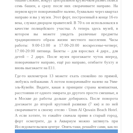
башни сложно, вокруг центральной кружочком разместились
семь башен, а сразу после них сворачиваете направо. На
первом круге поворачивайте налево, буквально через квартал
направо и вы у музея. Этот форт, построенный в конце 16-го
века, служил дворцом правителей. В 70-х он использовался в
качестве полицейского участка. А теперь здесь музей, в
котором вы можете увидеть различные предметы
традиционного образа жизни местного населения. Часы
работы: 9:00-13:00 и 17:00-20:00 воскресенье-четверг,
17:00-20:00 пятница. Билеты – для взрослых 4 дирх., для
детей – 2 дирх. После музея проезжаете чуток вперед,
поворачиваете направо, ещё раз направо, огибаете бухту и
вновь выезжаете на Е11.
Где-то километров 13 можете ехать спокойно по прямой,
любуясь пейзажами. А потом поворачивайте налево на Умм-
эль-Кувейн. Видите, какая в принципе страна компактная,
расстояния от одного эмирата до другого просто смешные, я
в Москве до работы дольше добираюсь. После поворота
доезжаете до второй круговой развязки (7 км) и по ней
сворачиваете к своему отелю - Umm Al Quwain Beach Hotel.
А если хотите, то езжайте сначала прямо в старый город,
форт осмотрите, да в Аквариум можно заглянуть при
Исследовательском
центре. Опять-таки, решайте сами, как по