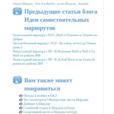
эмират Шарджа
,
Умм Аль Кувейн
,
музеи Шарджи
,
Аджман
Предыдущие статьи блога
Идеи самостоятельных
маршрутов
Пешеходный марштрут N10 - Mall of Emirates и Atlantis из
Дейры
Автомобильный маршрут N10 - На север, почти до Омана.
День 2
Пешеходный марштрут N9 - В Burjuman Mall и Wafi City
Mall из района JBR
Пешеходный марштрут N8 - В Дубай Молл и на Золотой
рынок из района JBR
Вам также может
понравиться
Погода в ноябре в ОАЭ
Что посмотреть? Интересные места Шарджи
Дайвинг в Шардже
Семейный отдых в Шардже (обзор)
Спортивный досуг в Шардже (обзор)