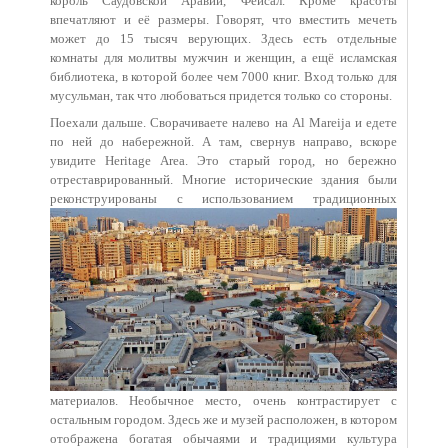
король Саудовской Аравии, Фейсал. Кроме красоты
впечатляют и её размеры. Говорят, что вместить мечеть
может до 15 тысяч верующих. Здесь есть отдельные
комнаты для молитвы мужчин и женщин, а ещё исламская
библиотека, в которой более чем 7000 книг. Вход только для
мусульман, так что любоваться придется только со стороны.
Поехали дальше. Сворачиваете налево на Al Mareija и едете
по ней до набережной. А там, свернув направо, вскоре
увидите Heritage Area. Это старый город, но бережно
отреставрированный. Многие исторические здания были
реконструированы с использованием т
радиционных
материалов. Необычное место, очень контрастирует с
остальным городом. Здесь же и музей расположен, в котором
отображена богатая обычаями и традициями культура