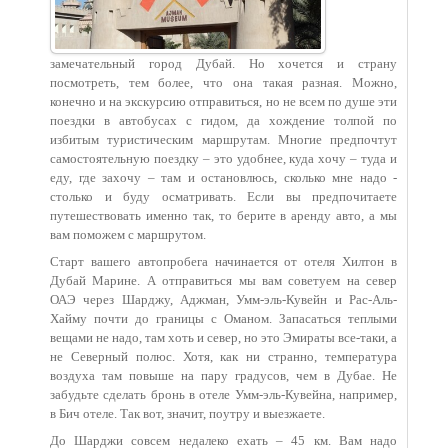
замечательный город Дубай. Но хочется и страну
посмотреть, тем более, что она такая разная. Можно,
конечно и на экскурсию отправиться, но не всем по душе эти
поездки в автобусах с гидом, да хождение толпой по
избитым туристическим маршрутам. Многие предпочтут
самостоятельную поездку – это удобнее, куда хочу – туда и
еду, где захочу – там и остановлюсь, сколько мне надо -
столько и буду осматривать. Если вы предпочитаете
путешествовать именно так, то берите в аренду авто, а мы
вам поможем с маршрутом.
Старт вашего автопробега начинается от отеля Хилтон в
Дубай Марине. А отправиться мы вам советуем на север
ОАЭ через Шарджу, Аджман, Умм-эль-Кувейн и Рас-Аль-
Хайму почти до границы с Оманом. Запасаться теплыми
вещами не надо, там хоть и север, но это Эмираты все-таки, а
не Северный полюс. Хотя, как ни странно, температура
воздуха там повыше на пару градусов, чем в Дубае. Не
забудьте сделать бронь в отеле Умм-эль-Кувейна, например,
в Бич отеле. Так вот, значит, поутру и выезжаете.
До Шарджи совсем недалеко ехать – 45 км. Вам надо