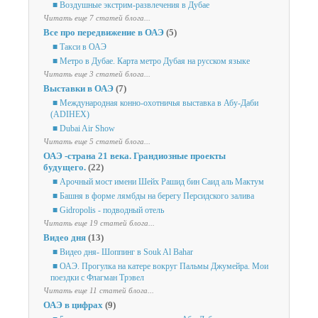
■ Воздушные экстрим-развлечения в Дубае
Читать еще 7 статей блога...
Все про передвижение в ОАЭ
(5)
■ Такси в ОАЭ
■ Метро в Дубае. Карта метро Дубая на русском языке
Читать еще 3 статей блога...
Выставки в ОАЭ
(7)
■ Международная конно-охотничья выставка в Абу-Даби
(ADIHEX)
■ Dubai Air Show
Читать еще 5 статей блога...
ОАЭ -страна 21 века. Грандиозные проекты
будущего.
(22)
■ Арочный мост имени Шейх Рашид бин Саид аль Мактум
■ Башня в форме лямбды на берегу Персидского залива
■ Gidropolis - подводный отель
Читать еще 19 статей блога...
Видео дня
(13)
■ Видео дня- Шоппинг в Souk Al Bahar
■ ОАЭ. Прогулка на катере вокруг Пальмы Джумейра. Мои
поездки с Флагман Трэвел
Читать еще 11 статей блога...
ОАЭ в цифрах
(9)