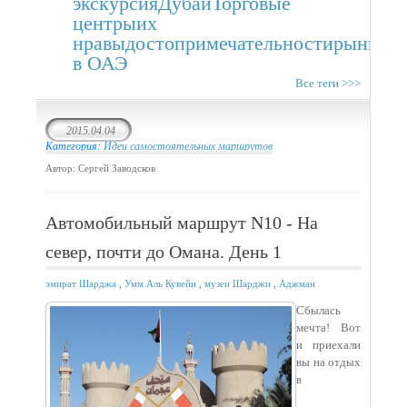
экскурсия
Дубаи
Торговые
центры
их
нравы
достопримечательности
рынки
т
в ОАЭ
Все теги >>>
2015.04.04
Категория:
Идеи самостоятельных маршрутов
Автор: Сергей Заводсков
Автомобильный маршрут N10 - На
север, почти до Омана. День 1
эмират Шарджа
,
Умм Аль Кувейн
,
музеи Шарджи
,
Аджман
Сбылась
мечта! Вот
и приехали
вы на отдых
в