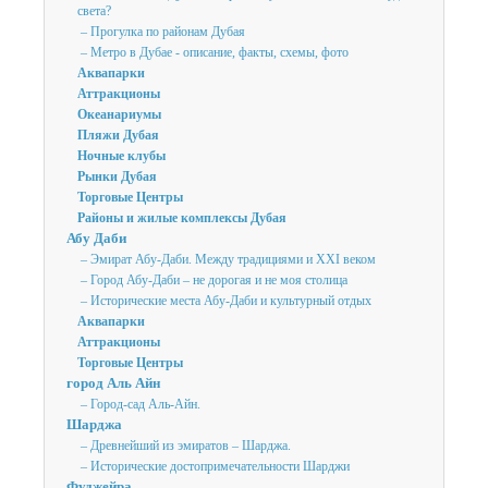
света?
– Прогулка по районам Дубая
– Метро в Дубае - описание, факты, схемы, фото
Аквапарки
Аттракционы
Океанариумы
Пляжи Дубая
Ночные клубы
Рынки Дубая
Торговые Центры
Районы и жилые комплексы Дубая
Абу Даби
– Эмират Абу-Даби. Между традициями и XXI веком
– Город Абу-Даби – не дорогая и не моя столица
– Исторические места Абу-Даби и культурный отдых
Аквапарки
Аттракционы
Торговые Центры
город Аль Айн
– Город-сад Аль-Айн.
Шарджа
– Древнейший из эмиратов – Шарджа.
– Исторические достопримечательности Шарджи
Фуджейра