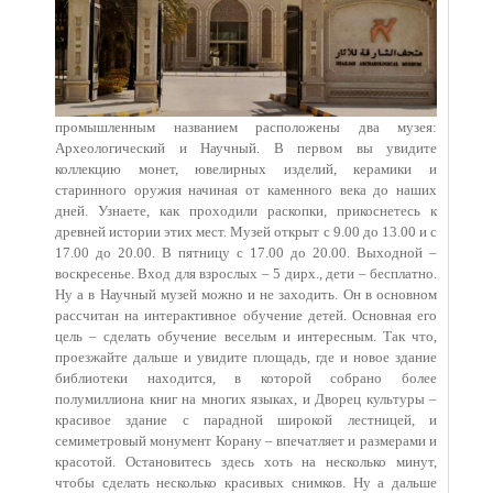
промышленным названием расположены два музея:
Археологический и Научный. В первом вы увидите
коллекцию монет, ювелирных изделий, керамики и
старинного оружия начиная от каменного века до наших
дней. Узнаете, как проходили раскопки, прикоснетесь к
древней истории этих мест. Музей открыт с 9.00 до 13.00 и с
17.00 до 20.00. В пятницу с 17.00 до 20.00. Выходной –
воскресенье. Вход для взрослых – 5 дирх., дети – бесплатно.
Ну а в Научный музей можно и не заходить. Он в основном
рассчитан на интерактивное обучение детей. Основная его
цель – сделать обучение веселым и интересным. Так что,
проезжайте дальше и увидите площадь, где и новое здание
библиотеки находится, в которой собрано более
полумиллиона книг на многих языках, и Дворец культуры –
красивое здание с парадной широкой лестницей, и
семиметровый монумент Корану – впечатляет и размерами и
красотой. Остановитесь здесь хоть на несколько минут,
чтобы сделать несколько красивых снимков. Ну а дальше