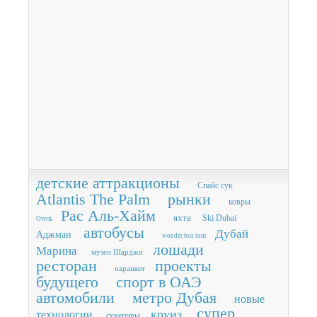
детские аттракционы
Спайс сук
Atlantis The Palm
рынки
ковры
Рас Аль-Хайм
яхта
Ski Dubai
Отель
автобусы
Дубай
Аджман
wonder bus tour
лошади
Марина
музеи Шарджи
ресторан
проекты
парашют
будущего
спорт в ОАЭ
автомобили
метро Дубая
новые
супер
круиз
технологии
сувениры