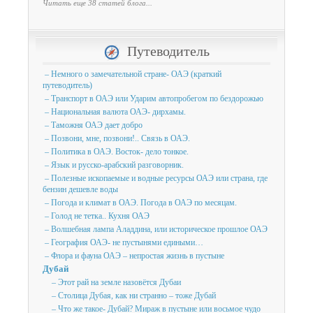
Читать еще 38 статей блога...
Путеводитель
– Немного о замечательной стране- ОАЭ (краткий
путеводитель)
– Транспорт в ОАЭ или Ударим автопробегом по бездорожью
– Национальная валюта ОАЭ- дирхамы.
– Таможня ОАЭ дает добро
– Позвони, мне, позвони!.. Связь в ОАЭ.
– Политика в ОАЭ. Восток- дело тонкое.
– Язык и русско-арабский разговорник.
– Полезные ископаемые и водные ресурсы ОАЭ или страна, где
бензин дешевле воды
– Погода и климат в ОАЭ. Погода в ОАЭ по месяцам.
– Голод не тетка.. Кухня ОАЭ
– Волшебная лампа Аладдина, или историческое прошлое ОАЭ
– География ОАЭ- не пустынями едиными…
– Флора и фауна ОАЭ – непростая жизнь в пустыне
Дубай
– Этот рай на земле назовётся Дубаи
– Столица Дубая, как ни странно – тоже Дубай
– Что же такое- Дубай? Мираж в пустыне или восьмое чудо