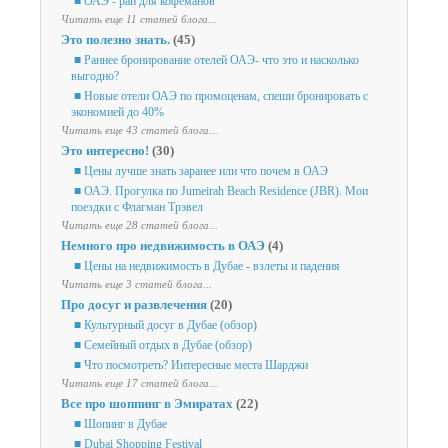
■ ОАЭ - рай для кофеманов
Читать еще 11 статей блога...
Это полезно знать.
(45)
■ Раннее бронирование отелей ОАЭ- что это и насколько
выгодно?
■ Новые отели ОАЭ по промоценам, спеши бронировать с
экономией до 40%
Читать еще 43 статей блога...
Это интересно!
(30)
■ Цены лучше знать заранее или что почем в ОАЭ
■ ОАЭ. Прогулка по Jumeirah Beach Residence (JBR). Мои
поездки с Флагман Трэвел
Читать еще 28 статей блога...
Немного про недвижимость в ОАЭ
(4)
■ Цены на недвижимость в Дубае - взлеты и падения
Читать еще 3 статей блога...
Про досуг и развлечения
(20)
■ Культурный досуг в Дубае (обзор)
■ Семейный отдых в Дубае (обзор)
■ Что посмотреть? Интересные места Шарджи
Читать еще 17 статей блога...
Все про шоппинг в Эмиратах
(22)
■ Шопинг в Дубае
■ Dubai Shopping Festival