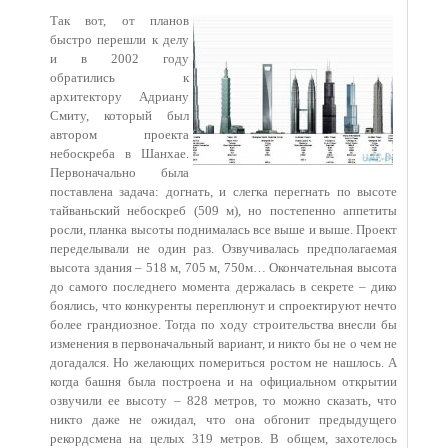
Так вот, от планов
быстро перешли к делу
и в 2002 году
обратились к
архитектору Адриану
Смиту, который был
автором проекта
небоскреба в Шанхае.
Первоначально была
поставлена задача: догнать, и слегка перегнать по высоте
тайваньский небоскреб (509 м), но постепенно аппетиты
росли, планка высоты поднималась все выше и выше. Проект
переделывали не один раз. Озвучивалась предполагаемая
высота здания – 518 м, 705 м, 750м… Окончательная высота
до самого последнего момента держалась в секрете – дико
боялись, что конкуренты переплюнут и спроектируют нечто
более грандиозное. Тогда по ходу строительства внесли бы
изменения в первоначальный вариант, и никто бы не о чем не
догадался. Но желающих помериться ростом не нашлось. А
когда башня была построена и на официальном открытии
озвучили ее высоту – 828 метров, то можно сказать, что
никто даже не ожидал, что она обгонит предыдущего
рекордсмена на целых 319 метров. В общем, захотелось