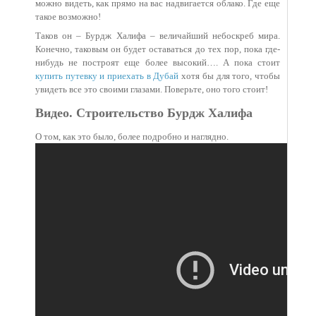
можно видеть, как прямо на вас надвигается облако. Где еще
такое возможно!
Таков он – Бурдж Халифа – величайший небоскреб мира.
Конечно, таковым он будет оставаться до тех пор, пока где-
нибудь не построят еще более высокий…. А пока стоит
купить путевку и приехать в Дубай
хотя бы для того, чтобы
увидеть все это своими глазами. Поверьте, оно того стоит!
Видео. Строительство Бурдж Халифа
О том, как это было, более подробно и наглядно.