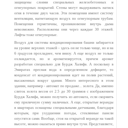
защищены слоями специальных железобетонных и
огнеупорных покрытий. Стены могут выдерживать натиск
огня в течение двух часов. Эти помещения имеют систему
вентиляции, нагнетающую воздух по огнеупорным трубам.
Помещения герметичны, проникновение внутрь дыма
невозможно. Расположены они через каждые 30 этажей.
Лифты тоже огнеупорные.
Воздух для системы кондиционирования башни забирается
на уровне верхних этажей – здесь он не только чище, но и на
6 градусов прохладнее, чем внизу. А еще воздух не только
охлаждается, но и ароматизируется, причем аромат
разработан специально для Бурдж Халифа. А поскольку в
Эмиратах пресная вода в определенном дефиците, то
конденсат от кондиционирования идет на полив растений,
высаженных вокруг здания. Много интересного в этом
здании, например - автомат по продаже... золота. Да, именно
слиток золота весом от 2.5 до 30 граммов с изображением
Бурдж Халифа, можно получить из автомата, если скормить
ему приличную сумму наличных. А еще, открытые веранды
в квартирах оснащены специальными датчиками, благодаря
которым, при ухудшении погоды, стеклянные панели
опустятся сами. Вообще, стоя на открытой веранде на такой
высоте, можно оказаться прямо внутри тучи. Представляете,