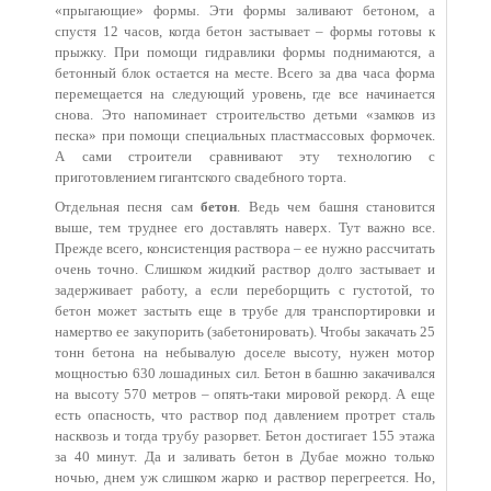
«прыгающие» формы. Эти формы заливают бетоном, а
спустя 12 часов, когда бетон застывает – формы готовы к
прыжку. При помощи гидравлики формы поднимаются, а
бетонный блок остается на месте. Всего за два часа форма
перемещается на следующий уровень, где все начинается
снова. Это напоминает строительство детьми «замков из
песка» при помощи специальных пластмассовых формочек.
А сами строители сравнивают эту технологию с
приготовлением гигантского свадебного торта.
Отдельная песня сам
бетон
. Ведь чем башня становится
выше, тем труднее его доставлять наверх. Тут важно все.
Прежде всего, консистенция раствора – ее нужно рассчитать
очень точно. Слишком жидкий раствор долго застывает и
задерживает работу, а если переборщить с густотой, то
бетон может застыть еще в трубе для транспортировки и
намертво ее закупорить (забетонировать). Чтобы закачать 25
тонн бетона на небывалую доселе высоту, нужен мотор
мощностью 630 лошадиных сил. Бетон в башню закачивался
на высоту 570 метров – опять-таки мировой рекорд. А еще
есть опасность, что раствор под давлением протрет сталь
насквозь и тогда трубу разорвет. Бетон достигает 155 этажа
за 40 минут. Да и заливать бетон в Дубае можно только
ночью, днем уж слишком жарко и раствор перегреется. Но,