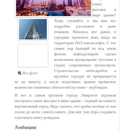
самое
высокое в
мире здание?
Тогда слушайте, а мы вам все
подробно расскажем и даже
покажем. Началось все давно, в
середине прошлого века, когда на
территории ОАЭ нашли нефть. С тех
самых пор бьющий из под земли
фонтан нефтедолларов сделал
возможным превращение пустыни в
страну современных мегаполисов.
Строительство небоскребов в
Все фото
крупных городах не прекращается
не на минуту, а число подъемных кранов превысило
количество типичных обитателей пустыни – верблюдов.
И вот в самом крупном городе Эмиратов задумали
построить самое высокое в мире здание – первый на планете
вертикальный город. Надо сказать, что арабы вообще ох как
охочи до всего самого-самого. Для них уже пора создавать
отдельную книгу рекордов.
Амбиции