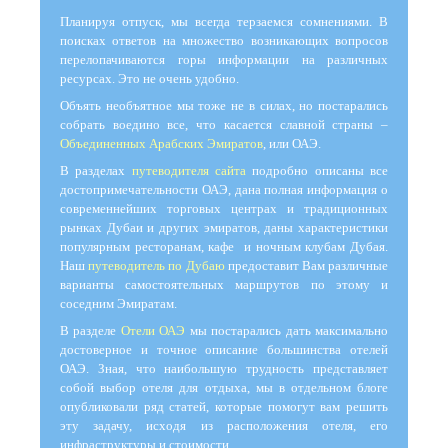
Планируя отпуск, мы всегда терзаемся сомнениями. В
поисках ответов на множество возникающих вопросов
перелопачиваются горы информации на различных
ресурсах. Это не очень удобно.
Объять необъятное мы тоже не в силах, но постарались
собрать воедино все, что касается славной страны –
Объединенных Арабских Эмиратов
, или ОАЭ.
В разделах
путеводителя сайта
подробно описаны все
достопримечательности ОАЭ, дана полная информация о
современнейших торговых центрах и традиционных
рынках Дубаи и других эмиратов, даны характеристики
популярным ресторанам, кафе и ночным клубам Дубая.
Наш
путеводитель по Дубаю
предоставит Вам различные
варианты самостоятельных маршрутов по этому и
соседним Эмиратам.
В разделе
Отели ОАЭ
мы постарались дать максимально
достоверное и точное описание большинства отелей
ОАЭ. Зная, что наибольшую трудность представляет
собой выбор отеля для отдыха, мы в отдельном блоге
опубликовали ряд статей, которые помогут вам решить
эту задачу, исходя из расположения отеля, его
инфраструктуры и стоимости.