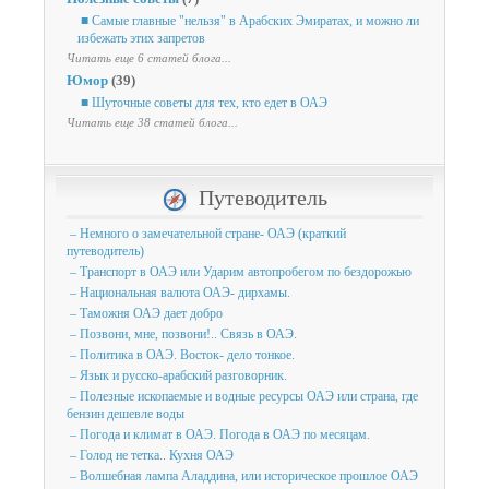
■ Самые главные "нельзя" в Арабских Эмиратах, и можно ли
избежать этих запретов
Читать еще 6 статей блога...
Юмор
(39)
■ Шуточные советы для тех, кто едет в ОАЭ
Читать еще 38 статей блога...
Путеводитель
– Немного о замечательной стране- ОАЭ (краткий
путеводитель)
– Транспорт в ОАЭ или Ударим автопробегом по бездорожью
– Национальная валюта ОАЭ- дирхамы.
– Таможня ОАЭ дает добро
– Позвони, мне, позвони!.. Связь в ОАЭ.
– Политика в ОАЭ. Восток- дело тонкое.
– Язык и русско-арабский разговорник.
– Полезные ископаемые и водные ресурсы ОАЭ или страна, где
бензин дешевле воды
– Погода и климат в ОАЭ. Погода в ОАЭ по месяцам.
– Голод не тетка.. Кухня ОАЭ
– Волшебная лампа Аладдина, или историческое прошлое ОАЭ