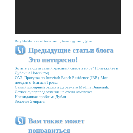
Burj Khalifa
,
самый большой...
,
башни дубаи
,
Дубаи
Предыдущие статьи блога
Это интересно!
Хотите увидеть самый красивый салют в мире? Приезжайте в
Дубай на Новый год.
ОАЭ. Прогулка по Jumeirah Beach Residence (JBR). Мои
поездки с Флагман Трэвел
Самый шикарный отдых в Дубае- это Madinat Jumeirah.
Летнее суперпредложение на отели комплекса.
Неожиданная проблема Дубая
Золотые Эмираты
Вам также может
понравиться