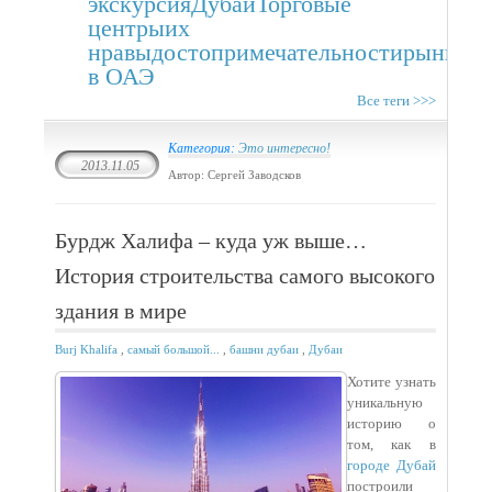
экскурсия
Дубаи
Торговые
центры
их
нравы
достопримечательности
рынки
т
в ОАЭ
Все теги >>>
Категория:
Это интересно!
2013.11.05
Автор: Сергей Заводсков
Бурдж Халифа – куда уж выше…
История строительства самого высокого
здания в мире
Burj Khalifa
,
самый большой...
,
башни дубаи
,
Дубаи
Хотите узнать
уникальную
историю о
том, как в
городе Дубай
построили