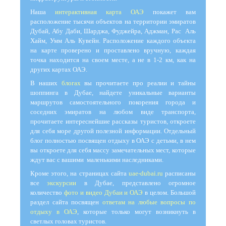
Наша
интерактивная карта ОАЭ
покажет вам
расположение тысячи объектов на территории эмиратов
Дубай, Абу Даби, Шарджа, Фуджейра, Аджман, Рас Аль
Хайм, Умм Аль Кувейн. Расположение каждого объекта
на карте проверено и проставлено вручную, каждая
точка находится на своем месте, а не в 1-2 км, как на
других картах ОАЭ.
В наших
блогах
вы прочитаете про реалии и тайны
шоппинга в Дубае, найдете уникальные варианты
маршрутов самостоятельного покорения города и
соседних эмиратов на любом виде транспорта,
прочитаете интереснейшие рассказы туристов, откроете
для себя море другой полезной информации. Отдельный
блог полностью посвящен отдыху в ОАЭ с детьми, в нем
вы откроете для себя массу замечательных мест, которые
ждут вас с вашими маленькими наследниками.
Кроме этого, на страницах сайта
uae-dubai.ru
расписаны
все
экскурсии
в Дубае, представлено огромное
количество
фото и видео Дубаи и ОАЭ
в целом. Большой
раздел сайта посвящен
ответам на любые вопросы по
отдыху в ОАЭ
, которые только могут возникнуть в
светлых головах туристов.