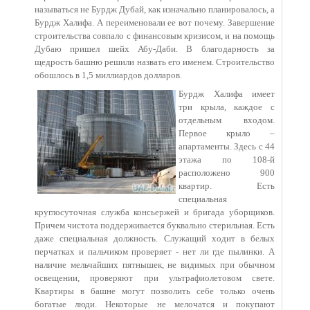
называться не Бурдж Дубай, как изначально планировалось, а
Бурдж Халифа. А переименовали ее вот почему. Завершение
строительства совпало с финансовым кризисом, и на помощь
Дубаю пришел шейх Абу-Даби. В благодарность за
щедрость башню решили назвать его именем. Строительство
обошлось в 1,5 миллиардов долларов.
Бурдж Халифа имеет
три крыла, каждое с
отдельным входом.
Первое крыло –
апартаменты. Здесь с 44
этажа по 108-й
расположено 900
квартир. Есть
специальная
круглосуточная служба консьержей и бригада уборщиков.
Причем чистота поддерживается буквально стерильная. Есть
даже специальная должность. Служащий ходит в белых
перчатках и пальчиком проверяет - нет ли где пылинки. А
наличие мельчайших пятнышек, не видимых при обычном
освещении, проверяют при ультрафиолетовом свете.
Квартиры в башне могут позволить себе только очень
богатые люди. Некоторые не мелочатся и покупают