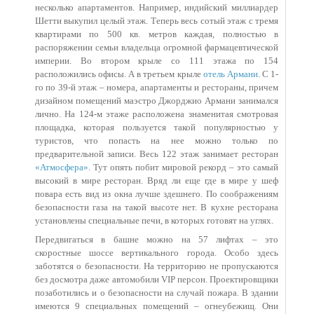
несколько апартаментов. Например, индийский миллиардер
Шетти выкупил целый этаж. Теперь весь сотый этаж с тремя
квартирами по 500 кв. метров каждая, полностью в
распоряжении семьи владельца огромной фармацевтической
империи. Во втором крыле со 111 этажа по 154
расположились офисы. А в третьем крыле
отель Армани
. С 1-
го по 39-й этаж – номера, апартаменты и рестораны, причем
дизайном помещений маэстро Джорджио Армани занимался
лично. На 124-м этаже расположена знаменитая смотровая
площадка, которая пользуется такой популярностью у
туристов, что попасть на нее можно только по
предварительной записи. Весь 122 этаж занимает ресторан
«Атмосфера»
. Тут опять побит мировой рекорд – это самый
высокий в мире ресторан. Вряд ли еще где в мире у шеф
повара есть вид из окна лучше здешнего. По соображениям
безопасности газа на такой высоте нет. В кухне ресторана
установлены специальные печи, в которых готовят на углях.
Передвигаться в башне можно на 57 лифтах – это
скоростные шоссе вертикального города. Особо здесь
заботятся о безопасности. На территорию не пропускаются
без досмотра даже автомобили VIP персон. Проектировщики
позаботились и о безопасности на случай пожара. В здании
имеются 9 специальных помещений – огнеубежищ. Они