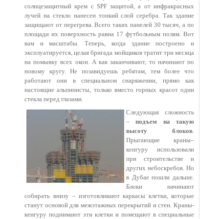
солнцезащитный крем с SPF защитой, а от инфракрасных
лучей на стекло нанесен тонкий слой серебра. Так здание
защищают от перегрева. Всего таких панелей 30 тысяч, а по
площади их поверхность равна 17 футбольным полям. Вот
вам и масштабы. Теперь, когда здание построено и
эксплуатируется, целая бригада мойщиков тратит три месяца
на помывку всех окон. А как заканчивают, то начинают по
новому кругу. Не позавидуешь ребятам, тем более что
работают они в специальном снаряжении, прямо как
настоящие альпинисты, только вместо горных красот одни
стекла перед глазами.
Следующая сложность
–
подъем на такую
высоту блоков
.
Прыгающие краны–
кенгуру использовали
при строительстве и
других небоскребов. Но
в Дубае пошли дальше.
Блоки начинают
собирать внизу – изготовливают каркасы клетки, которые
станут основой для межэтажных перекрытий и стен. Краны-
кенгуру поднимают эти клетки и помещают в специальные