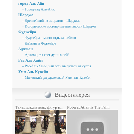
город Аль Айн
– Город-сад Аль-Айн.
Шарджа
– Древнейший из эмиратов – Шарджа.
– Исторические достопримечательности Шарджи
Фуджейра
– Фуджейра – место отдыха шейхов
– Дайвинг в Фуджейре
Аджман
– Аджман, ты свет души моей!
Рас Аль Хайм
– Рас-Аль-Хайм, или если вы устали от суеты
Умм Аль Кувейн
– Маленький, да удаленький Умм-эль-Кувейн
Видеогалерея
Танец шахматных фигур в...
Nobu at Atlantis The Palm