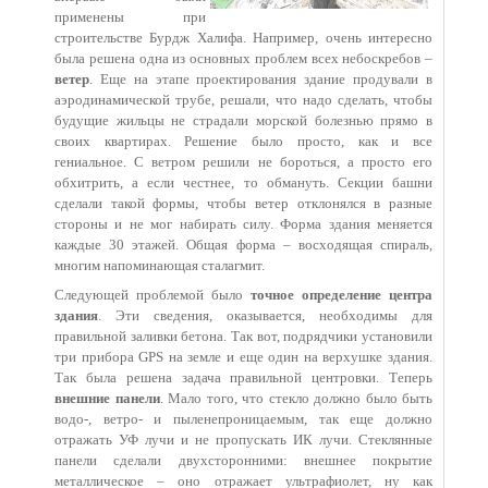
применены при
строительстве Бурдж Халифа. Например, очень интересно
была решена одна из основных проблем всех небоскребов –
ветер
. Еще на этапе проектирования здание продували в
аэродинамической трубе, решали, что надо сделать, чтобы
будущие жильцы не страдали морской болезнью прямо в
своих квартирах. Решение было просто, как и все
гениальное. С ветром решили не бороться, а просто его
обхитрить, а если честнее, то обмануть. Секции башни
сделали такой формы, чтобы ветер отклонялся в разные
стороны и не мог набирать силу. Форма здания меняется
каждые 30 этажей. Общая форма – восходящая спираль,
многим напоминающая сталагмит.
Следующей проблемой было
точное определение центра
здания
. Эти сведения, оказывается, необходимы для
правильной заливки бетона. Так вот, подрядчики установили
три прибора GPS на земле и еще один на верхушке здания.
Так была решена задача правильной центровки. Теперь
внешние панели
. Мало того, что стекло должно было быть
водо-, ветро- и пыленепроницаемым, так еще должно
отражать УФ лучи и не пропускать ИК лучи. Стеклянные
панели сделали двухсторонними: внешнее покрытие
металлическое – оно отражает ультрафиолет, ну как