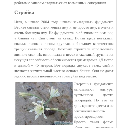
ребятам с запасом оторваться от возможных соперников.
Стройка
Итак, в начале 2004 года начали закладывать фундамент.
Вернее сначала стали копать яму и не просто яму, а очень и
очень большую яму. Но фундамента, в обычном понимании,
у башни нет. Она стоит на сваях. Почва здесь неважная:
сначала песок, а потом хрупкая, с большим количеством
трещин скальная порода. Поэтому строители использовали
висячие сваи. Их ввинчивали в песок и скальный грунт, а их
несущая способность обеспечивается диаметром в 1,5 метра
и длиной – 45 метров. Вот порядка двухсот таких свай и
являются значительной частью основы башни. Они не дают
зданию весом в полмиллиона тонн уйти под землю.
Очертания фундамента
напоминают контуры
пустынного цветка
панкраций. Но это не
дань красоте цветка и не
сентиментальность
проектировщиков.
Просто такая форма
облегчает возведение