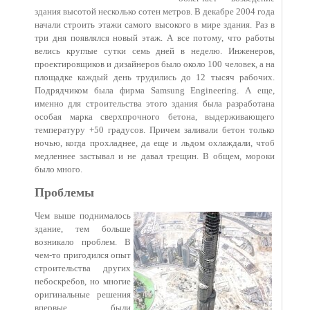
здания высотой несколько сотен метров. В декабре 2004 года
начали строить этажи самого высокого в мире здания. Раз в
три дня появлялся новый этаж. А все потому, что работы
велись круглые сутки семь дней в неделю. Инженеров,
проектировщиков и дизайнеров было около 100 человек, а на
площадке каждый день трудились до 12 тысяч рабочих.
Подрядчиком была фирма Samsung Engineering. А еще,
именно для строительства этого здания была разработана
особая марка сверхпрочного бетона, выдерживающего
температуру +50 градусов. Причем заливали бетон только
ночью, когда прохладнее, да еще и льдом охлаждали, чтоб
медленнее застывал и не давал трещин. В общем, мороки
было много.
Проблемы
Чем выше поднималось
здание, тем больше
возникало проблем. В
чем-то пригодился опыт
строительства других
небоскребов, но многие
оригинальные решения
впервые были