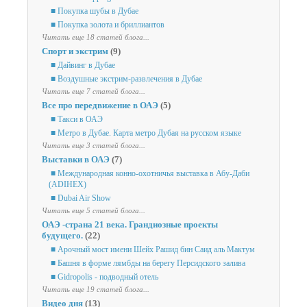
■ Покупка шубы в Дубае
■ Покупка золота и бриллиантов
Читать еще 18 статей блога...
Спорт и экстрим
(9)
■ Дайвинг в Дубае
■ Воздушные экстрим-развлечения в Дубае
Читать еще 7 статей блога...
Все про передвижение в ОАЭ
(5)
■ Такси в ОАЭ
■ Метро в Дубае. Карта метро Дубая на русском языке
Читать еще 3 статей блога...
Выставки в ОАЭ
(7)
■ Международная конно-охотничья выставка в Абу-Даби
(ADIHEX)
■ Dubai Air Show
Читать еще 5 статей блога...
ОАЭ -страна 21 века. Грандиозные проекты
будущего.
(22)
■ Арочный мост имени Шейх Рашид бин Саид аль Мактум
■ Башня в форме лямбды на берегу Персидского залива
■ Gidropolis - подводный отель
Читать еще 19 статей блога...
Видео дня
(13)