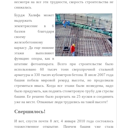
несмотря на все эти трудности, скорость строительства не
снижалась.
Бурдж Халифа может
выдержать
землетрясение в 6
баллов благодаря
своему
железобетонному
каркасу. Да еще нижние
этажи выполняют
функцию опоры, как в
штативе фотоаппарата. Всего при строительстве было
использовано 60 тысяч тонн сверхпрочной стальной
арматуры и 330 тысяч кубометров бетона. В июле 2007 года
башня побила мировой рекорд высоты, но продолжала
стремиться ввысь. Когда все этажи были возведены, надо
было придумать, как поднять стометровую трубу для стрелы
башни. Ее решено было разрезать на 25 кусков и соединить
уже на месте. Отважные люди трудились на такой высоте!
Свершилось!
И вот, спустя почти 8 лет, 4 января 2010 года состоялось
торжественное открытие. Причем башня уже стала