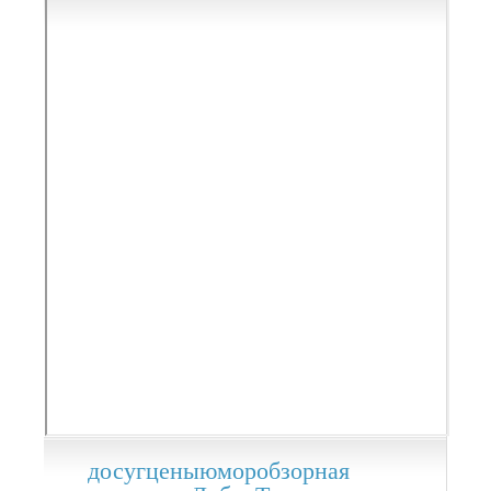
досуг
цены
юмор
обзорная