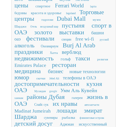
цены
Ferrari World
спиртное
lapita
Торговые
красота и здоровье
бедуины
legoland
центры
Dubai Mall
музеи
гидроплан
пустыня
спорт в
Шарджи
Отель
воздушный шар
ОАЭ
золото
выставки
башни
фестивали
free wi-fi
оаэ
специи
русский
Burj Al Arab
алкоголь
Океанариум
праздники
верблюд
Хатта
недвижимость
такси
гольф
религия
ресторан
Emirates Palace
медицина
бизнес
новые технологии
юмор
телефоны в ОАЭ
скачки
Jebel Ali
достопримечательности
кухня
ОАЭ
Умм Аль Кувейн
Мусандам
google
районы Дубая
жизнь в
галереи
хаммам
ОАЭ
их нравы
Спайс сук
автозапчасти
лошади
эмират
Madinat Jumeirah
Шарджа
рыбалка
сувениры
фламинговые острова
детский досуг
искусственный
Аджман