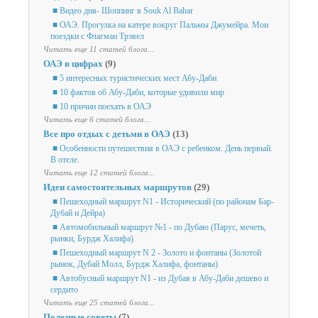
■ Видео дня- Шоппинг в Souk Al Bahar
■ ОАЭ. Прогулка на катере вокруг Пальмы Джумейра. Мои
поездки с Флагман Трэвел
Читать еще 11 статей блога...
ОАЭ в цифрах
(9)
■ 5 интересных туристических мест Абу-Даби
■ 10 фактов об Абу-Даби, которые удивили мир
■ 10 причин поехать в ОАЭ
Читать еще 6 статей блога...
Все про отдых с детьми в ОАЭ
(13)
■ Особенности путешествия в ОАЭ с ребенком. День первый.
В отеле.
Читать еще 12 статей блога...
Идеи самостоятельных маршрутов
(29)
■ Пешеходный маршрут N1 - Исторический (по районам Бар-
Дубай и Дейра)
■ Автомобильный маршрут №1 - по Дубаю (Парус, мечеть,
рынки, Бурдж Халифа)
■ Пешеходный маршрут N 2 - Золото и фонтаны (Золотой
рынок, Дубай Молл, Бурдж Халифа, фонтаны)
■ Автобусный маршрут N1 - из Дубая в Абу-Даби дешево и
сердито
Читать еще 25 статей блога...
Полезные советы
(7)