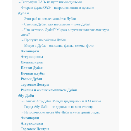
– География ОАЭ- не пустынями едиными…
– Флора и фауна ОАЭ – непростая жизнь в пустыне
Дубай
– Этот рай на земле назовётся Дубаи
– Столица Дубая, как ни странно – тоже Дубай
– Что же такое- Дубай? Мираж в пустыне или восьмое чудо
света?
– Прогулка по районам Дубая
– Метро в Дубае - описание, факты, схемы, фото
Аквапарки
Аттракционы
Океанариумы
Пляжи Дубая
Ночные клубы
Рынки Дубая
Торговые Центры
Районы и жилые комплексы Дубая
Абу Даби
– Эмират Абу-Даби. Между традициями и XXI веком
– Город Абу-Даби – не дорогая и не моя столица
– Исторические места Абу-Даби и культурный отдых
Аквапарки
Аттракционы
Торговые Центры