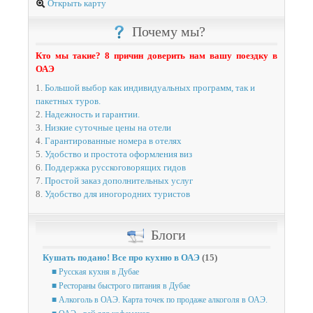
Открыть карту
Почему мы?
Кто мы такие? 8 причин доверить нам вашу поездку в
ОАЭ
1.
Большой выбор как индивидуальных программ, так и
пакетных туров.
2.
Надежность и гарантии.
3.
Низкие суточные цены на отели
4.
Гарантированные номера в отелях
5.
Удобство и простота оформления виз
6.
Поддержка русскоговорящих гидов
7.
Простой заказ дополнительных услуг
8.
Удобство для иногородних туристов
Блоги
Кушать подано! Все про кухню в ОАЭ
(15)
■ Русская кухня в Дубае
■ Рестораны быстрого питания в Дубае
■ Алкоголь в ОАЭ. Карта точек по продаже алкоголя в ОАЭ.