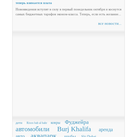
теперь взимается плата
Нововведения вступят в силу в первый понедельник октября и коснутся
самых бюджетных тарифов эконом-класса. Теперь, если есть желание...
все новости...
Фуджейра
ковры
дети
Rixos bab al bahr
автомобили
Burj Khalifa
аренда
аквапарк
авто
шубы
Ski Dubai