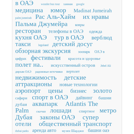
в ОАЭ
wonder bus tour
хаммам
google
медицина
юмор
Madinat Jumeirah
Рас Аль-Хайм
их нравы
palm jumeirah
Пальма Джумейра
ковры
ресторан
телефоны в ОАЭ
одежда
кухня ОАЭ
тур в ОАЭ
верблюд
такси
детский досуг
legoland
обзорная экскурсия
зоопарк
ОАЭ в
фестивали
красота и здоровье
цифрах
полет на..
искусственный остров
Jebel Ali
вертолет
дирхам ОАЭ
радоновые источники
недвижимость
детские
аттракционы
новые технологии
аэропорт
цены
золото
бизнес
спорт в ОАЭ
дайвинг
башни
сафари
аквапарк
Atlantis The
дубаи
Palm
лошади
метро
спиртное
скачки
Дубая
законы ОАЭ
супер
отели
общественный транспорт
аренда авто
башни оаэ
музеи Шарджи
dubai parks