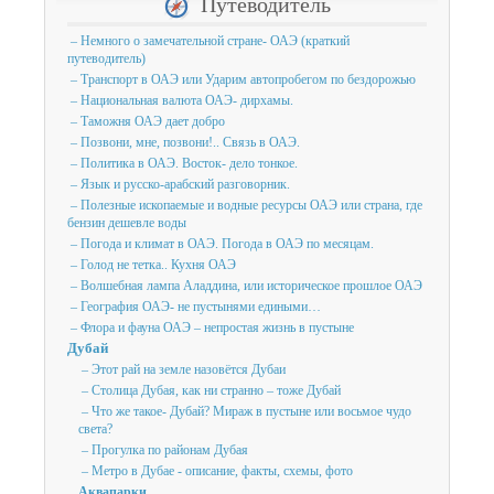
Путеводитель
– Немного о замечательной стране- ОАЭ (краткий
путеводитель)
– Транспорт в ОАЭ или Ударим автопробегом по бездорожью
– Национальная валюта ОАЭ- дирхамы.
– Таможня ОАЭ дает добро
– Позвони, мне, позвони!.. Связь в ОАЭ.
– Политика в ОАЭ. Восток- дело тонкое.
– Язык и русско-арабский разговорник.
– Полезные ископаемые и водные ресурсы ОАЭ или страна, где
бензин дешевле воды
– Погода и климат в ОАЭ. Погода в ОАЭ по месяцам.
– Голод не тетка.. Кухня ОАЭ
– Волшебная лампа Аладдина, или историческое прошлое ОАЭ
– География ОАЭ- не пустынями едиными…
– Флора и фауна ОАЭ – непростая жизнь в пустыне
Дубай
– Этот рай на земле назовётся Дубаи
– Столица Дубая, как ни странно – тоже Дубай
– Что же такое- Дубай? Мираж в пустыне или восьмое чудо
света?
– Прогулка по районам Дубая
– Метро в Дубае - описание, факты, схемы, фото
Аквапарки