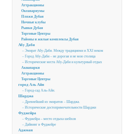
Аттракционы
Океанариумы
Пляжи Дубая
Ночные клубы
Рынки Дубая
Торговые Центры
Районы и жилые комплексы Дубая
Абу Даби
– Эмират Абу-Даби. Между традициями и XXI веком
– Город Абу-Даби – не дорогая и не моя столица
– Исторические места Абу-Даби и культурный отдых
Аквапарки
Аттракционы
Торговые Центры
город Аль Айн
– Город-сад Аль-Айн.
Шарджа
– Древнейший из эмиратов – Шарджа.
– Исторические достопримечательности Шарджи
Фуджейра
– Фуджейра – место отдыха шейхов
– Дайвинг в Фуджейре
Аджман