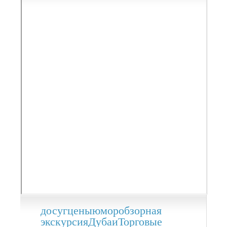
досуг
цены
юмор
обзорная
экскурсия
Дубаи
Торговые