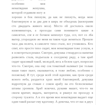
особенно моя
ненаглядная женушка,
которой отдавили ногу и
хорошо в бок пихнули, да как не пихнуть, когда мою
благоверную и за два дня в ширь не объедешь (килограмм
сто двадцать живого веса). Место ей досталось около
иллюминатора, а проходы сами понимаете какие в
самолетах, еле я ее бочком запихнул туда, сел, пот со лба
вытер, угораздило же меня на таком чуде жениться. Прошло
часа два полета, в самолете тихо стало, все утомились. Кто
спит, кто просто тихо сидит, моя ненаглядная тоже уснула, а
я осмотреться решил. Смотрю, девушка стюардесса напитки
развозить стала, подъехала к соседнему ряду, а там араб
сидит красивый такой, молодой, весь в белом одет, попросил
что-то. Смотрю, она ему сок томатный наливает (не только
наши такое пьют, оказывается, я тоже люблю, особенно с
похмелья). И тут, среди всей этой идиллии, как гром среди
ясного неба, раздается храп моей благоверной, девушка
вздрогнула да стакан с соком арабу на его белоснежные
штаны уронила. Араб вскочил, руками машет, что-то на
своем кричит, видать, матерится, и рванул по проходу в
сторону туалета. А в это время моя ненаглядная выдает еще
один такой раскат ему вдогонку. А девочка, что от нас в двух