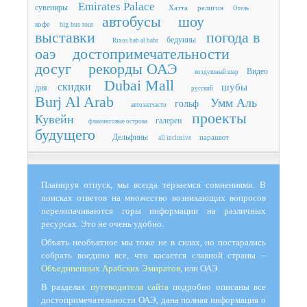
Emirates Palace
сувениры
Хатта
религия
Отель
автобусы
шоу
кофе
big bus tour
выставки
погода в
бедуины
Rixos bab al bahr
оаэ
достопримечательности
досуг
рекорды ОАЭ
Видео
воздушный шар
Dubai Mall
скидки
шубы
дня
русский
Burj Al Arab
Умм Аль
гольф
автозапчасти
проекты
Кувейн
галереи
фламинговые острова
будущего
Дельфины
парашют
all inclusive
Планируя отпуск, мы всегда терзаемся сомнениями. В
поисках ответов на множество возникающих вопросов
перелопачиваются горы информации на различных
ресурсах. Это не очень удобно.
Объять необъятное мы тоже не в силах, но постарались
собрать воедино все, что касается славной страны –
Объединенных Арабских Эмиратов
, или ОАЭ.
В разделах
путеводителя сайта
подробно описаны все
достопримечательности ОАЭ, дана полная информация о