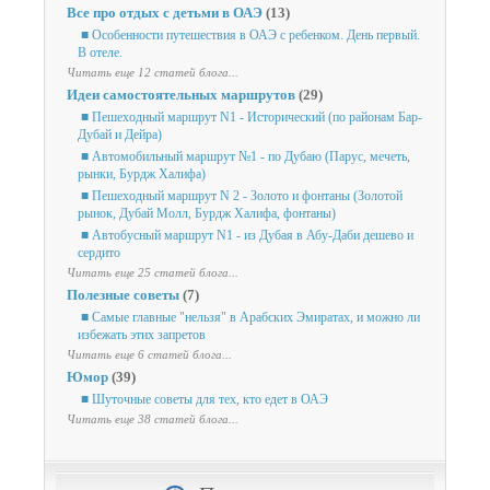
Все про отдых с детьми в ОАЭ
(13)
■ Особенности путешествия в ОАЭ с ребенком. День первый.
В отеле.
Читать еще 12 статей блога...
Идеи самостоятельных маршрутов
(29)
■ Пешеходный маршрут N1 - Исторический (по районам Бар-
Дубай и Дейра)
■ Автомобильный маршрут №1 - по Дубаю (Парус, мечеть,
рынки, Бурдж Халифа)
■ Пешеходный маршрут N 2 - Золото и фонтаны (Золотой
рынок, Дубай Молл, Бурдж Халифа, фонтаны)
■ Автобусный маршрут N1 - из Дубая в Абу-Даби дешево и
сердито
Читать еще 25 статей блога...
Полезные советы
(7)
■ Самые главные "нельзя" в Арабских Эмиратах, и можно ли
избежать этих запретов
Читать еще 6 статей блога...
Юмор
(39)
■ Шуточные советы для тех, кто едет в ОАЭ
Читать еще 38 статей блога...