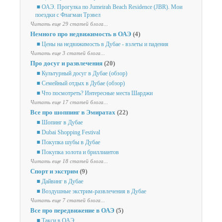
■ ОАЭ. Прогулка по Jumeirah Beach Residence (JBR). Мои
поездки с Флагман Трэвел
Читать еще 29 статей блога...
Немного про недвижимость в ОАЭ
(4)
■ Цены на недвижимость в Дубае - взлеты и падения
Читать еще 3 статей блога...
Про досуг и развлечения
(20)
■ Культурный досуг в Дубае (обзор)
■ Семейный отдых в Дубае (обзор)
■ Что посмотреть? Интересные места Шарджи
Читать еще 17 статей блога...
Все про шоппинг в Эмиратах
(22)
■ Шопинг в Дубае
■ Dubai Shopping Festival
■ Покупка шубы в Дубае
■ Покупка золота и бриллиантов
Читать еще 18 статей блога...
Спорт и экстрим
(9)
■ Дайвинг в Дубае
■ Воздушные экстрим-развлечения в Дубае
Читать еще 7 статей блога...
Все про передвижение в ОАЭ
(5)
■ Такси в ОАЭ