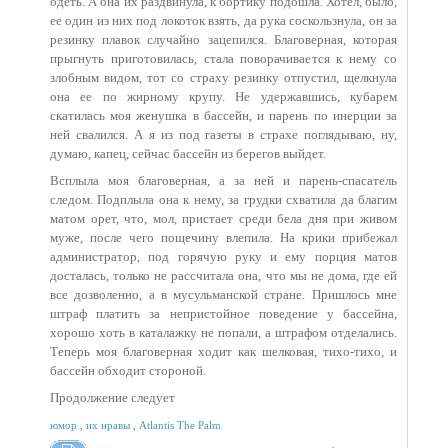
одеть. А она их раздвинула, к бортику подошла. Хотел, было,
ее один из них под локоток взять, да рука соскользнула, он за
резинку плавок случайно зацепился. Благоверная, которая
прыгнуть приготовилась, стала поворачивается к нему со
злобным видом, тот со страху резинку отпустил, щелкнула
она ее по жирному крупу. Не удержавшись, кубарем
скатилась моя женушка в бассейн, и парень по инерции за
ней свалился. А я из под газеты в страхе поглядываю, ну,
думаю, капец, сейчас бассейн из берегов выйдет.
Всплыла моя благоверная, а за ней и парень-спасатель
следом. Подплыла она к нему, за грудки схватила да благим
матом орет, что, мол, пристает среди бела дня при живом
муже, после чего пощечину влепила. На крики прибежал
администратор, под горячую руку и ему порция матов
досталась, только не рассчитала она, что мы не дома, где ей
все дозволенно, а в мусульманской стране. Пришлось мне
штраф платить за непристойное поведение у бассейна,
хорошо хоть в каталажку не попали, а штрафом отделались.
Теперь моя благоверная ходит как шелковая, тихо-тихо, и
бассейн обходит стороной.
Продолжение следует
юмор
,
их нравы
,
Atlantis The Palm