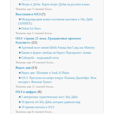
■ Метро в Дубае. Карта метро Дубая на русском языке
Читать еще 3 статей блога...
Выставки в ОАЭ
(7)
■ Международная конно-охотничья выставка в Абу-Даби
(ADIHEX)
■ Dubai Air Show
Читать еще 5 статей блога...
ОАЭ -страна 21 века. Грандиозные проекты
будущего.
(22)
■ Арочный мост имени Шейх Рашид бин Саид аль Мактум
■ Башня в форме лямбды на берегу Персидского залива
■ Gidropolis - подводный отель
Читать еще 19 статей блога...
Видео дня
(13)
■ Видео дня- Шоппинг в Souk Al Bahar
■ ОАЭ. Прогулка на катере вокруг Пальмы Джумейра. Мои
поездки с Флагман Трэвел
Читать еще 11 статей блога...
ОАЭ в цифрах
(9)
■ 5 интересных туристических мест Абу-Даби
■ 10 фактов об Абу-Даби, которые удивили мир
■ 10 причин поехать в ОАЭ
Читать еще 6 статей блога...