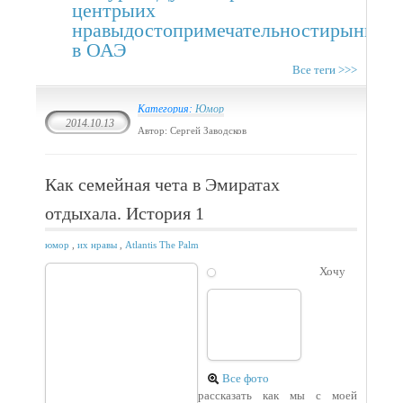
центры
их
нравы
достопримечательности
рынки
т
в ОАЭ
Все теги >>>
Категория:
Юмор
2014.10.13
Автор: Сергей Заводсков
Как семейная чета в Эмиратах
отдыхала. История 1
юмор
,
их нравы
,
Atlantis The Palm
Хочу
Все фото
рассказать как мы с моей