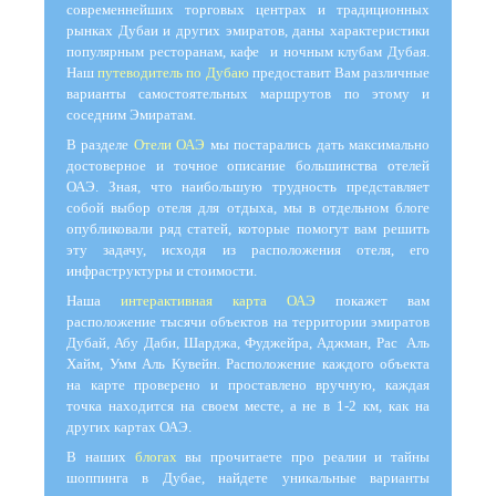
современнейших торговых центрах и традиционных
рынках Дубаи и других эмиратов, даны характеристики
популярным ресторанам, кафе и ночным клубам Дубая.
Наш
путеводитель по Дубаю
предоставит Вам различные
варианты самостоятельных маршрутов по этому и
соседним Эмиратам.
В разделе
Отели ОАЭ
мы постарались дать максимально
достоверное и точное описание большинства отелей
ОАЭ. Зная, что наибольшую трудность представляет
собой выбор отеля для отдыха, мы в отдельном блоге
опубликовали ряд статей, которые помогут вам решить
эту задачу, исходя из расположения отеля, его
инфраструктуры и стоимости.
Наша
интерактивная карта ОАЭ
покажет вам
расположение тысячи объектов на территории эмиратов
Дубай, Абу Даби, Шарджа, Фуджейра, Аджман, Рас Аль
Хайм, Умм Аль Кувейн. Расположение каждого объекта
на карте проверено и проставлено вручную, каждая
точка находится на своем месте, а не в 1-2 км, как на
других картах ОАЭ.
В наших
блогах
вы прочитаете про реалии и тайны
шоппинга в Дубае, найдете уникальные варианты