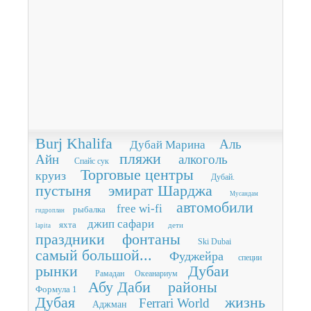
Burj Khalifa
Аль
Дубай Марина
пляжи
Айн
алкоголь
Спайс сук
Торговые центры
круиз
Дубай.
пустыня
эмират Шарджа
Мусандам
автомобили
free wi-fi
рыбалка
гидроплан
джип сафари
яхта
дети
lapita
праздники
фонтаны
Ski Dubai
самый большой...
Фуджейра
специи
рынки
Дубаи
Рамадан
Океанариум
Абу Даби
районы
Формула 1
Дубая
жизнь
Ferrari World
Аджман