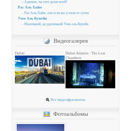
– Аджман, ты свет души моей!
Рас Аль Хайм
– Рас-Аль-Хайм, или если вы устали от суеты
Умм Аль Кувейн
– Маленький, да удаленький Умм-эль-Кувейн
Видеогалерея
Dubai
Dubai Atlantis - The Lost
Chambers
Все видеофрагменты
Фотоальбомы