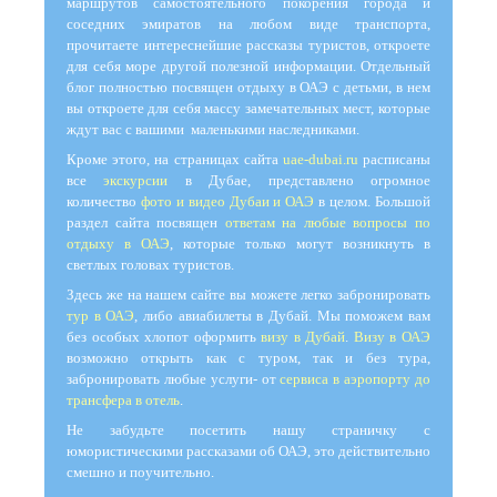
маршрутов самостоятельного покорения города и
соседних эмиратов на любом виде транспорта,
прочитаете интереснейшие рассказы туристов, откроете
для себя море другой полезной информации. Отдельный
блог полностью посвящен отдыху в ОАЭ с детьми, в нем
вы откроете для себя массу замечательных мест, которые
ждут вас с вашими маленькими наследниками.
Кроме этого, на страницах сайта
uae-dubai.ru
расписаны
все
экскурсии
в Дубае, представлено огромное
количество
фото и видео Дубаи и ОАЭ
в целом. Большой
раздел сайта посвящен
ответам на любые вопросы по
отдыху в ОАЭ
, которые только могут возникнуть в
светлых головах туристов.
Здесь же на нашем сайте вы можете легко забронировать
тур в ОАЭ
, либо авиабилеты в Дубай. Мы поможем вам
без особых хлопот оформить
визу в Дубай
.
Визу в ОАЭ
возможно открыть как с туром, так и без тура,
забронировать любые услуги- от
сервиса в аэропорту до
трансфера в отель
.
Не забудьте посетить нашу страничку с
юмористическими рассказами об ОАЭ, это действительно
смешно и поучительно.