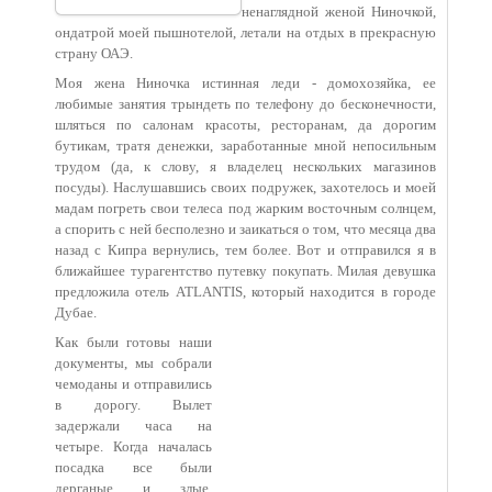
ненаглядной женой Ниночкой,
ондатрой моей пышнотелой, летали на отдых в прекрасную
страну ОАЭ.
Моя жена Ниночка истинная леди - домохозяйка, ее
любимые занятия трындеть по телефону до бесконечности,
шляться по салонам красоты, ресторанам, да дорогим
бутикам, тратя денежки, заработанные мной непосильным
трудом (да, к слову, я владелец нескольких магазинов
посуды). Наслушавшись своих подружек, захотелось и моей
мадам погреть свои телеса под жарким восточным солнцем,
а спорить с ней бесполезно и заикаться о том, что месяца два
назад с Кипра вернулись, тем более. Вот и отправился я в
ближайшее турагентство путевку покупать. Милая девушка
предложила отель ATLANTIS, который находится в городе
Дубае.
Как были готовы наши
документы, мы собрали
чемоданы и отправились
в дорогу. Вылет
задержали часа на
четыре. Когда началась
посадка все были
дерганые и злые,