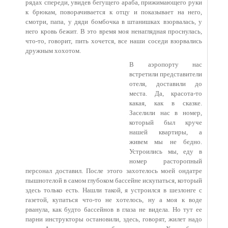
рядах спереди, увидев бегущего араба, прижимающего руки
к брюкам, поворачивается к отцу и показывает на него,
смотри, папа, у дяди бомбочка в штанишках взорвалась, у
него кровь бежит. В это время моя ненаглядная проснулась,
что-то, говорит, пить хочется, все наши соседи взорвались
дружным хохотом.
В аэропорту нас
встретили представители
отеля, доставили до
места. Да, красота-то
какая, как в сказке.
Заселили нас в номер,
который был круче
нашей квартиры, а
живем мы не бедно.
Устроились мы, еду в
номер расторопный
персонал доставил. После этого захотелось моей ондатре
пышнотелой в самом глубоком бассейне искупаться, который
здесь только есть. Нашли такой, я устроился в шезлонге с
газетой, купаться что-то не хотелось, ну а моя к воде
рванула, как будто бассейнов в глаза не видела. Но тут ее
парни инструкторы остановили, здесь, говорят, жилет надо