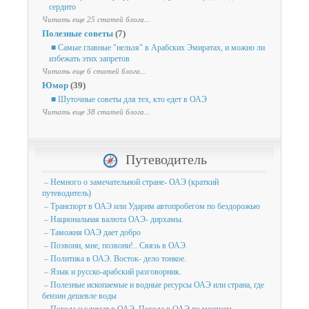
сердито
Читать еще 25 статей блога...
Полезные советы
(7)
■ Самые главные "нельзя" в Арабских Эмиратах, и можно ли
избежать этих запретов
Читать еще 6 статей блога...
Юмор
(39)
■ Шуточные советы для тех, кто едет в ОАЭ
Читать еще 38 статей блога...
Путеводитель
– Немного о замечательной стране- ОАЭ (краткий
путеводитель)
– Транспорт в ОАЭ или Ударим автопробегом по бездорожью
– Национальная валюта ОАЭ- дирхамы.
– Таможня ОАЭ дает добро
– Позвони, мне, позвони!.. Связь в ОАЭ.
– Политика в ОАЭ. Восток- дело тонкое.
– Язык и русско-арабский разговорник.
– Полезные ископаемые и водные ресурсы ОАЭ или страна, где
бензин дешевле воды