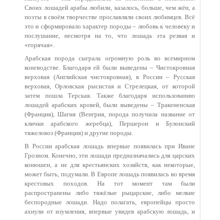
Своих лошадей арабы любили, казалось, больше, чем жён, а
поэты в своём творчестве прославляли своих любимцев. Всё
это и сформировало характер породы – любовь к человеку и
послушание, несмотря на то, что лошадь эта резвая и
«горячая».
Арабская порода сыграла огромную роль во всемирном
коневодстве. Благодаря ей были выведены – Чистокровная
верховая (Английская чистокровная), в России – Русская
верховая, Орловская рысистая и Стрелецкая, от которой
затем пошла Терская. Также благодаря использованию
лошадей арабских кровей, были выведены – Тракененская
(Франция), Шагия (Венгрия, порода получила название от
клички арабского жеребца), Першерон и Булонский
тяжеловоз (Франция) и другие породы.
В России арабская лошадь впервые появилась при Иване
Грозном. Конечно, эти лошади предназначались для царских
конюшен, а не для крестьянских хозяйств, как некоторые,
может быть, подумали. В Европе лошадь появилась во время
крестовых походов. На тот момент там были
распространены либо тяжёлые рыцарские, либо мелкие
беспородные лошади. Надо полагать, европейцы просто
ахнули от изумления, впервые увидев арабскую лошадь, и