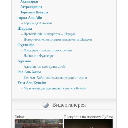
Аквапарки
Аттракционы
Торговые Центры
город Аль Айн
– Город-сад Аль-Айн.
Шарджа
– Древнейший из эмиратов – Шарджа.
– Исторические достопримечательности Шарджи
Фуджейра
– Фуджейра – место отдыха шейхов
– Дайвинг в Фуджейре
Аджман
– Аджман, ты свет души моей!
Рас Аль Хайм
– Рас-Аль-Хайм, или если вы устали от суеты
Умм Аль Кувейн
– Маленький, да удаленький Умм-эль-Кувейн
Видеогалерея
Dubai
Экскурсия по ночному Дубаю