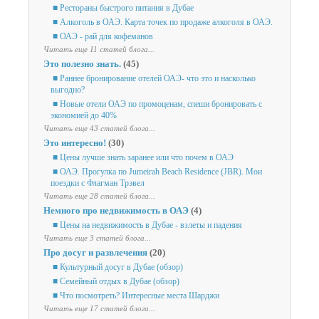
■ Рестораны быстрого питания в Дубае
■ Алкоголь в ОАЭ. Карта точек по продаже алкоголя в ОАЭ.
■ ОАЭ - рай для кофеманов
Читать еще 11 статей блога...
Это полезно знать.
(45)
■ Раннее бронирование отелей ОАЭ- что это и насколько
выгодно?
■ Новые отели ОАЭ по промоценам, спеши бронировать с
экономией до 40%
Читать еще 43 статей блога...
Это интересно!
(30)
■ Цены лучше знать заранее или что почем в ОАЭ
■ ОАЭ. Прогулка по Jumeirah Beach Residence (JBR). Мои
поездки с Флагман Трэвел
Читать еще 28 статей блога...
Немного про недвижимость в ОАЭ
(4)
■ Цены на недвижимость в Дубае - взлеты и падения
Читать еще 3 статей блога...
Про досуг и развлечения
(20)
■ Культурный досуг в Дубае (обзор)
■ Семейный отдых в Дубае (обзор)
■ Что посмотреть? Интересные места Шарджи
Читать еще 17 статей блога...