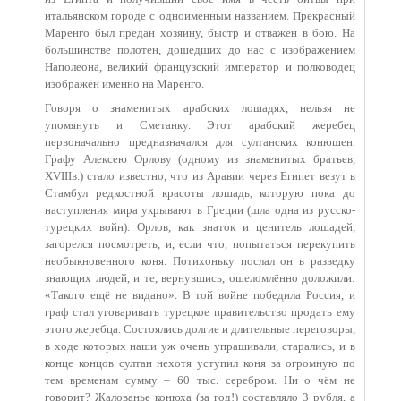
итальянском городе с одноимённым названием. Прекрасный
Маренго был предан хозяину, быстр и отважен в бою. На
большинстве полотен, дошедших до нас с изображением
Наполеона, великий французский император и полководец
изображён именно на Маренго.
Говоря о знаменитых арабских лошадях, нельзя не
упомянуть и Сметанку. Этот арабский жеребец
первоначально предназначался для султанских конюшен.
Графу Алексею Орлову (одному из знаменитых братьев,
XVIIIв.) стало известно, что из Аравии через Египет везут в
Стамбул редкостной красоты лошадь, которую пока до
наступления мира укрывают в Греции (шла одна из русско-
турецких войн). Орлов, как знаток и ценитель лошадей,
загорелся посмотреть, и, если что, попытаться перекупить
необыкновенного коня. Потихоньку послал он в разведку
знающих людей, и те, вернувшись, ошеломлённо доложили:
«Такого ещё не видано». В той войне победила Россия, и
граф стал уговаривать турецкое правительство продать ему
этого жеребца. Состоялись долгие и длительные переговоры,
в ходе которых наши уж очень упрашивали, старались, и в
конце концов султан нехотя уступил коня за огромную по
тем временам сумму – 60 тыс. серебром. Ни о чём не
говорит? Жалованье конюха (за год!) составляло 3 рубля, а