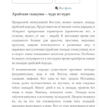
Все фото
Арабские скакуны – чудо из чудес
Прекрасной жемчужиной Востока можно назвать лошадь
арабской породы. Представители её внешне очень нарядны и
обладают прекрасным характером (практически все, в
отличие, может, от нас – людей). В настоящее время они
содержатся больше для красоты, престижа, верховых
прогулок, широко используются в различных шоу и
цирковых выступлениях (арабские лошади очень умны), но и
в спорте также показывают неплохие результаты. Особенно
большую популярность в последнее время приобрели скачки
на лошадях арабской породы.
О возникновении породы существуют красивые легенды
(неудивительно, ведь и сам Восток овеян легендами,
сказками, мифами). Вот одна из них: пророк Мухаммед
очень долго путешествовал по пустыне, за ним следовал
табун лошадей. Много дней и он, и лошади, провели без
пищи и воды. Наконец, показался оазис. Лошади всем
табуном кинулись к источнику на водопой. Пророк окликнул
их, но на его зов откликнулось только пять лошадей,
преданно вернувшись к нему. Вот от этих вернувшихся пяти