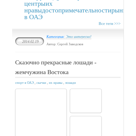
центры
их
нравы
достопримечательности
рынки
т
в ОАЭ
Все теги >>>
Категория:
Это интересно!
2014.02.19
Автор: Сергей Заводсков
Сказочно прекрасные лошади -
жемчужина Востока
спорт в ОАЭ
,
скачки
,
их нравы
,
лошади