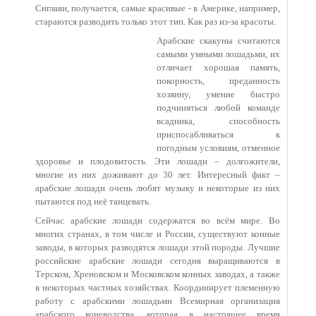
Сиглави, получается, самые красивые - в Америке, например,
стараются разводить только этот тип. Как раз из-за красоты.
Арабские скакуны считаются
самыми умными лошадьми, их
отличает хорошая память,
покорность, преданность
хозяину, умение быстро
подчиняться любой команде
всадника, способность
приспосабливаться к
погодным условиям, отменное
здоровье и плодовитость. Эти лошади – долгожители,
многие из них доживают до 30 лет. Интересный факт –
арабские лошади очень любят музыку и некоторые из них
пытаются под неё танцевать.
Сейчас арабские лошади содержатся во всём мире. Во
многих странах, в том числе и России, существуют конные
заводы, в которых разводятся лошади этой породы. Лучшие
российские арабские лошади сегодня выращиваются в
Терском, Хреновском и Московском конных заводах, а также
в некоторых частных хозяйствах. Координирует племенную
работу с арабскими лошадьми Всемирная организация
арабского коневодства, которая в настоящее время