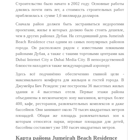
Строительство было начато в 2002 году. Основные работы
длились почти пять лет, а стоимость строительных работ
приблизилась к сумме 1,6 миллиарда долларов.
Сначала район должен быть застраиваться недорогими
проектами, жилье в которых должно было стоить дешевле,
чем в других районах Дубая. На сегодняшний день Jumeirah
Beach Residence стал одним из самых популярных районов
города. Он расположен рядом с известными пляжными
районами Дубая, а также с такими торговыми центрами как
Dubai Internet City и Dubai Media City. В непосредственной
близости находятся также международный аэропорт.
Здесь всё подчинённо обеспечению главной цели -
максимального комфорта для жильцов и гостей города. В
Джумейра Бич Резиденс уже построены 36 высотных жилых
здания и 4 высотных отеля. Первые этажи района
объединены в нескончаемую зону магазинов, которых более
400, кафе, ресторанов, развлекательных комплексов и даже
бассейнов. Они занимают около 70 тысяч квадратных метров
площадей. Общая же площадь развлекательных зон к
которым относятся парки, игровые площадки для детей,
бассейны составляет уже 180 тысяч квадратных метров.
Карта района Jumeirah Beach Residence