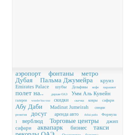
аэропорт
фонтаны
метро
Дубая
Пальма Джумейра
круиз
Emirates Palace
шубы
Дельфины
кофе
парашют
полет на..
Умм Аль Кувейн
дирхам ОАЭ
скидки
сафари
галереи
ковры
скачки
wonder bus tour
Абу Даби
Madinat Jumeirah
специи
досуг
аренда авто
Формула
религия
dubai parks
Торговые центры
верблюд
джип
1
аквапарк
такси
бизнес
сафари
рекорды ОАЭ
Океанариум
бедуины