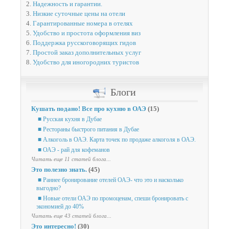
2.
Надежность и гарантии.
3.
Низкие суточные цены на отели
4.
Гарантированные номера в отелях
5.
Удобство и простота оформления виз
6.
Поддержка русскоговорящих гидов
7.
Простой заказ дополнительных услуг
8.
Удобство для иногородних туристов
Блоги
Кушать подано! Все про кухню в ОАЭ
(15)
■ Русская кухня в Дубае
■ Рестораны быстрого питания в Дубае
■ Алкоголь в ОАЭ. Карта точек по продаже алкоголя в ОАЭ.
■ ОАЭ - рай для кофеманов
Читать еще 11 статей блога...
Это полезно знать.
(45)
■ Раннее бронирование отелей ОАЭ- что это и насколько
выгодно?
■ Новые отели ОАЭ по промоценам, спеши бронировать с
экономией до 40%
Читать еще 43 статей блога...
Это интересно!
(30)