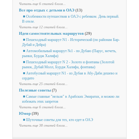
Читать еще 6 статей блога...
Все про отдых с детьми в ОАЭ
(13)
■ Особенности путешествия в ОАЭ с ребенком. День первый.
В отеле.
Читать еще 12 статей блога...
Идеи самостоятельных маршрутов
(29)
■ Пешеходный маршрут N1 - Исторический (по районам Бар-
Дубай и Дейра)
■ Автомобильный маршрут №1 - по Дубаю (Парус, мечеть,
рынки, Бурдж Халифа)
■ Пешеходный маршрут N 2 - Золото и фонтаны (Золотой
рынок, Дубай Молл, Бурдж Халифа, фонтаны)
■ Автобусный маршрут N1 - из Дубая в Абу-Даби дешево и
сердито
Читать еще 25 статей блога...
Полезные советы
(7)
■ Самые главные "нельзя" в Арабских Эмиратах, и можно ли
избежать этих запретов
Читать еще 6 статей блога...
Юмор
(39)
■ Шуточные советы для тех, кто едет в ОАЭ
Читать еще 38 статей блога...