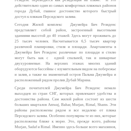
действительно один из самых комфортных пляжных районов
города Дубай, главное достоинство которого быстрый
доступ к пляжам Персидского залива.
Сегодня Жилой комплекс Джумейра Бич Резиденс
представляет собой район, застроенный высотными
зданиями высотой до 40 этажей. Здесь могут проживать до
25 тысяч человек. Насчитывается 6,5 тысяч квартир
различной планировки, стиля и площади. Апартаменты в
Джумейра Бич Резиденс различные по площади и стилю
могут быть как с одной спальней, так и шикарные
двухуровневые. На верхних этажах многих зданий
оборудуются бассейны с изумительным видом на побережье
и залив, а также на знаменитый остров Пальма Джумейра и
расположенный рядом пролив Дубай Марина.
Среди почитателей Джумейра Бич Резиденс немало
выходцев из стран СНГ, которых привлекают удобства и
достоинства района. Сам жилой район состоит из шести
больших кварталов Amwaj, Bahar, Murjan, Rimal, Shams. Эти
районы расположены рядом и все недалеко от пляжа
Персидского залива. Особенно популярны те из них, которые
расположены ближе к морю. Это, прежде всего, районы
Murjan, Sadaf и Rimal. Именно здесь больше всего магазинов,