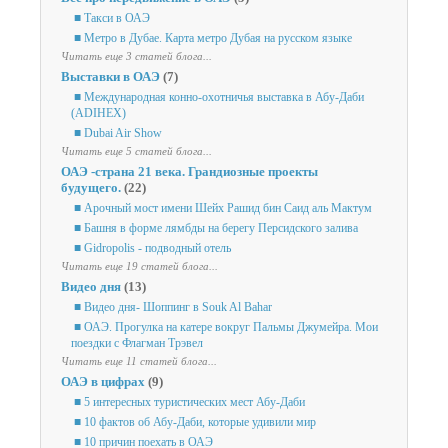
■ Такси в ОАЭ
■ Метро в Дубае. Карта метро Дубая на русском языке
Читать еще 3 статей блога...
Выставки в ОАЭ
(7)
■ Международная конно-охотничья выставка в Абу-Даби
(ADIHEX)
■ Dubai Air Show
Читать еще 5 статей блога...
ОАЭ -страна 21 века. Грандиозные проекты
будущего.
(22)
■ Арочный мост имени Шейх Рашид бин Саид аль Мактум
■ Башня в форме лямбды на берегу Персидского залива
■ Gidropolis - подводный отель
Читать еще 19 статей блога...
Видео дня
(13)
■ Видео дня- Шоппинг в Souk Al Bahar
■ ОАЭ. Прогулка на катере вокруг Пальмы Джумейра. Мои
поездки с Флагман Трэвел
Читать еще 11 статей блога...
ОАЭ в цифрах
(9)
■ 5 интересных туристических мест Абу-Даби
■ 10 фактов об Абу-Даби, которые удивили мир
■ 10 причин поехать в ОАЭ