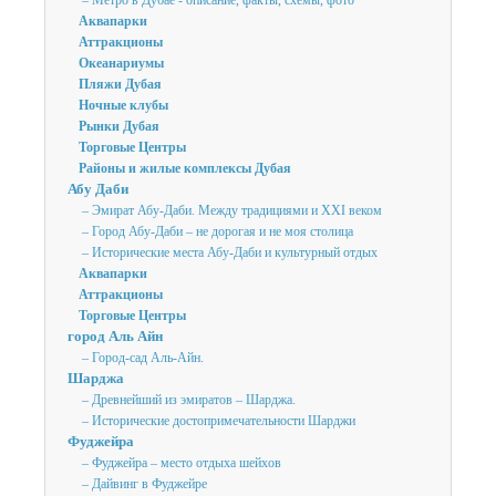
– Метро в Дубае - описание, факты, схемы, фото
Аквапарки
Аттракционы
Океанариумы
Пляжи Дубая
Ночные клубы
Рынки Дубая
Торговые Центры
Районы и жилые комплексы Дубая
Абу Даби
– Эмират Абу-Даби. Между традициями и XXI веком
– Город Абу-Даби – не дорогая и не моя столица
– Исторические места Абу-Даби и культурный отдых
Аквапарки
Аттракционы
Торговые Центры
город Аль Айн
– Город-сад Аль-Айн.
Шарджа
– Древнейший из эмиратов – Шарджа.
– Исторические достопримечательности Шарджи
Фуджейра
– Фуджейра – место отдыха шейхов
– Дайвинг в Фуджейре