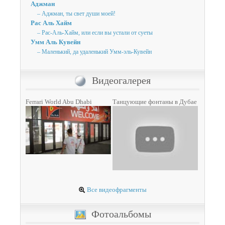
Аджман
– Аджман, ты свет души моей!
Рас Аль Хайм
– Рас-Аль-Хайм, или если вы устали от суеты
Умм Аль Кувейн
– Маленький, да удаленький Умм-эль-Кувейн
Видеогалерея
Ferrari World Abu Dhabi
Танцующие фонтаны в Дубае
Все видеофрагменты
Фотоальбомы