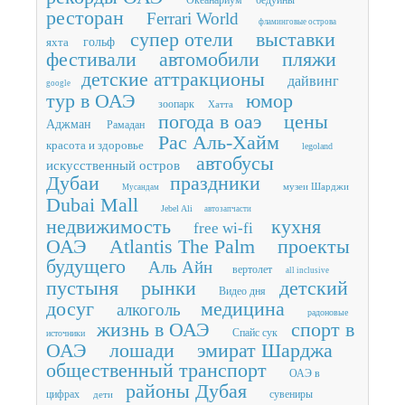
ресторан
Ferrari World
фламинговые острова
супер отели
выставки
яхта
гольф
фестивали
автомобили
пляжи
детские аттракционы
дайвинг
google
тур в ОАЭ
юмор
зоопарк
Хатта
погода в оаэ
цены
Аджман
Рамадан
Рас Аль-Хайм
красота и здоровье
legoland
автобусы
искусственный остров
Дубаи
праздники
музеи Шарджи
Мусандам
Dubai Mall
Jebel Ali
автозапчасти
недвижимость
кухня
free wi-fi
ОАЭ
Atlantis The Palm
проекты
будущего
Аль Айн
вертолет
all inclusive
пустыня
рынки
детский
Видео дня
досуг
медицина
алкоголь
радоновые
жизнь в ОАЭ
спорт в
Спайс сук
источники
ОАЭ
лошади
эмират Шарджа
общественный транспорт
ОАЭ в
районы Дубая
цифрах
сувениры
дети