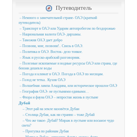
Путеводитель
– Немного о замечательной стране- ОАЭ (краткий
путеводитель)
– Транспорт в ОАЭ или Ударим автопробегом по бездорожью
– Национальная валюта ОАЭ- дирхамы.
– Таможня ОАЭ дает добро
– Позвони, мне, позвони!.. Связь в ОАЭ.
– Политика в ОАЭ. Восток- дело тонкое.
– Язык и русско-арабский разговорник.
– Полезные ископаемые и водные ресурсы ОАЭ или страна, где
бензин дешевле воды
– Погода и климат в ОАЭ. Погода в ОАЭ по месяцам.
– Голод не тетка.. Кухня ОАЭ
– Волшебная лампа Аладдина, или историческое прошлое ОАЭ
– География ОАЭ- не пустынями едиными…
– Флора и фауна ОАЭ – непростая жизнь в пустыне
Дубай
– Этот рай на земле назовётся Дубаи
– Столица Дубая, как ни странно – тоже Дубай
– Что же такое- Дубай? Мираж в пустыне или восьмое чудо
света?
– Прогулка по районам Дубая