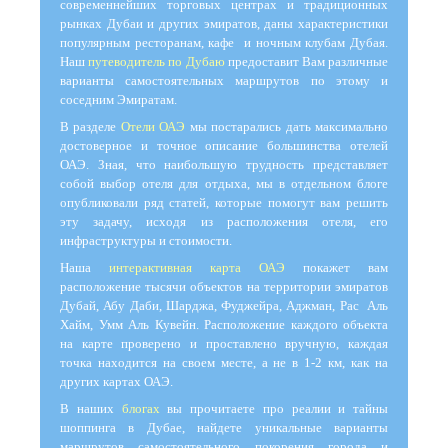
современнейших торговых центрах и традиционных
рынках Дубаи и других эмиратов, даны характеристики
популярным ресторанам, кафе и ночным клубам Дубая.
Наш
путеводитель по Дубаю
предоставит Вам различные
варианты самостоятельных маршрутов по этому и
соседним Эмиратам.
В разделе
Отели ОАЭ
мы постарались дать максимально
достоверное и точное описание большинства отелей
ОАЭ. Зная, что наибольшую трудность представляет
собой выбор отеля для отдыха, мы в отдельном блоге
опубликовали ряд статей, которые помогут вам решить
эту задачу, исходя из расположения отеля, его
инфраструктуры и стоимости.
Наша
интерактивная карта ОАЭ
покажет вам
расположение тысячи объектов на территории эмиратов
Дубай, Абу Даби, Шарджа, Фуджейра, Аджман, Рас Аль
Хайм, Умм Аль Кувейн. Расположение каждого объекта
на карте проверено и проставлено вручную, каждая
точка находится на своем месте, а не в 1-2 км, как на
других картах ОАЭ.
В наших
блогах
вы прочитаете про реалии и тайны
шоппинга в Дубае, найдете уникальные варианты
маршрутов самостоятельного покорения города и