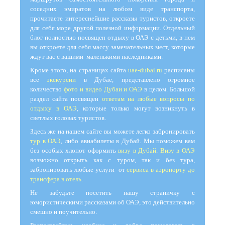
соседних эмиратов на любом виде транспорта,
прочитаете интереснейшие рассказы туристов, откроете
для себя море другой полезной информации. Отдельный
блог полностью посвящен отдыху в ОАЭ с детьми, в нем
вы откроете для себя массу замечательных мест, которые
ждут вас с вашими маленькими наследниками.
Кроме этого, на страницах сайта
uae-dubai.ru
расписаны
все
экскурсии
в Дубае, представлено огромное
количество
фото и видео Дубаи и ОАЭ
в целом. Большой
раздел сайта посвящен
ответам на любые вопросы по
отдыху в ОАЭ
, которые только могут возникнуть в
светлых головах туристов.
Здесь же на нашем сайте вы можете легко забронировать
тур в ОАЭ
, либо авиабилеты в Дубай. Мы поможем вам
без особых хлопот оформить
визу в Дубай
.
Визу в ОАЭ
возможно открыть как с туром, так и без тура,
забронировать любые услуги- от
сервиса в аэропорту до
трансфера в отель
.
Не забудьте посетить нашу страничку с
юмористическими рассказами об ОАЭ, это действительно
смешно и поучительно.