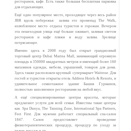
ресторанов, кафе. Есть также большая бесплатная парковка
для отдыхающих.
Ещё одно популярное место, проходящее через весь район
JBR вдоль побережья залива это променад The Walk,
излюбленное место отдыха туристов и горожан. Вечером
эта пешеходная улица ещё больше оживает, заливая светом
ресторанов и кафе пляжи и воду залива. Зрелище
потрясающее.
Именно здесь в 2008 году был открыт грандиозный
торговый центр Dubai Marina Mall, занимающий огромную
площадь в 350000 квадратных метров и имеющий более 160
магазинов одежды, мебели, украшений, товаров для дома.
Здесь также расположен крупный супермаркет Waitrose. Для
гостей и туристов открыты отель Address Hotels & Resorts, и
удивительное семиэтажное здание Башня Гурманов,
полностью заполненное ресторанами на любой вкус.
А ещё специализированные центры красоты, которые
предлагают услуги для всей семьи. Известны такие центры
как Spa Dunya, The Tanning Zone, International Spa Partners,
Feet First. Для мужчин работает специальный спа-салон
1847. Салон предоставляет проведение
физиотерапевтических процедур, процедур по уходу за
телом, массаж и др.