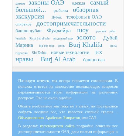
законы ОАЭ
самый
одежда
хаммам
большой...
обзорная
рыбалка
экскурсия
телефоны в ОАЭ
Дубай.
достопримечательности
спиртное
шоу
Фуджейра
башни дубаи
русский
palm
золото
Дубай
jumeirah
Rixos bab al bahr
воздушный шар
Burj Khalifa
Марина
big bus tour
Отель
lapita
их
новые технологии
Ski Dubai
гидроплан
нравы
Burj Al Arab
башни оаэ
Планируя отпуск, мы всегда терзаемся сомнениями. В
поисках ответов на множество возникающих вопросов
перелопачиваются горы информации на различных
ресурсах. Это не очень удобно.
Объять необъятное мы тоже не в силах, но постарались
собрать воедино все, что касается славной страны –
Объединенных Арабских Эмиратов
, или ОАЭ.
В разделах
путеводителя сайта
подробно описаны все
достопримечательности ОАЭ, дана полная информация о