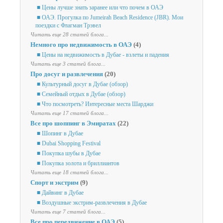
■ Цены лучше знать заранее или что почем в ОАЭ
■ ОАЭ. Прогулка по Jumeirah Beach Residence (JBR). Мои
поездки с Флагман Трэвел
Читать еще 28 статей блога...
Немного про недвижимость в ОАЭ
(4)
■ Цены на недвижимость в Дубае - взлеты и падения
Читать еще 3 статей блога...
Про досуг и развлечения
(20)
■ Культурный досуг в Дубае (обзор)
■ Семейный отдых в Дубае (обзор)
■ Что посмотреть? Интересные места Шарджи
Читать еще 17 статей блога...
Все про шоппинг в Эмиратах
(22)
■ Шопинг в Дубае
■ Dubai Shopping Festival
■ Покупка шубы в Дубае
■ Покупка золота и бриллиантов
Читать еще 18 статей блога...
Спорт и экстрим
(9)
■ Дайвинг в Дубае
■ Воздушные экстрим-развлечения в Дубае
Читать еще 7 статей блога...
Все про передвижение в ОАЭ
(5)