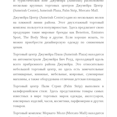
В туристической зоне Джумейра (Jumeirah) расположено
несколько крупных торговых центров Джумейра Центр
(Jumeirah Centre), Jumeirah Plaza, Palm Strip, Mercato Mall.
Джумейра Центр (Jumeirah Centre) один из нескольких молов
на пляжной линии района. Этот двухэтажный торговый
комплекс пользуется популярностью. Здесь предлагают свою
продукцию такие мировые бренды как Benetton, Emirates
Sport, The Body Shop и другие. Если хорошо искать, то
можно приобрести дизайнерскую одежду по сниженным
ценам.
Торговый центр Джумейра Плаза (Jumeirah Plaza) находится
на автомагистрали Джумейра Бич Роуд, проходящей вдоль
всего прибрежного района Джумейра. Это относительно
небольшой торговый центр, но здесь есть замечательные
антикварные, книжные, мебельные, ковровые, сувенирные
магазины, а также оборудована отличная детская площадка.
Торговый центр Палм Стрип (Palm Strip) выполнен в
калифорнийском стиле. Здесь представлены товары самых
известных в мире торговых марок одежды, аксессуаров,
ювелирных изделий, часов, косметики, парфюмерии и других
товаров.
Торговый комплекс Меркато Молл (Mercato Mall) находится