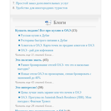
7.
Простой заказ дополнительных услуг
8.
Удобство для иногородних туристов
Блоги
Кушать подано! Все про кухню в ОАЭ
(15)
■ Русская кухня в Дубае
■ Рестораны быстрого питания в Дубае
■ Алкоголь в ОАЭ. Карта точек по продаже алкоголя в ОАЭ.
■ ОАЭ - рай для кофеманов
Читать еще 11 статей блога...
Это полезно знать.
(45)
■ Раннее бронирование отелей ОАЭ- что это и насколько
выгодно?
■ Новые отели ОАЭ по промоценам, спеши бронировать с
экономией до 40%
Читать еще 43 статей блога...
Это интересно!
(30)
■ Цены лучше знать заранее или что почем в ОАЭ
■ ОАЭ. Прогулка по Jumeirah Beach Residence (JBR). Мои
поездки с Флагман Трэвел
Читать еще 28 статей блога...
Немного про недвижимость в ОАЭ
(4)