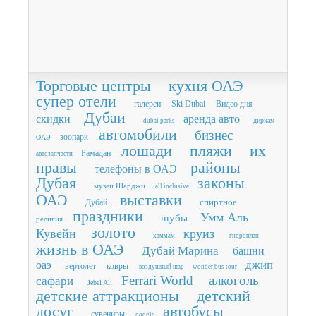
Торговые центры
кухня ОАЭ
супер отели
галереи
Ski Dubai
Видео дня
Дубаи
скидки
аренда авто
дирхам
dubai parks
автомобили
бизнес
зоопарк
ОАЭ
лошади
пляжи
их
Рамадан
автозапчасти
нравы
районы
телефоны в ОАЭ
Дубая
законы
музеи Шарджи
all inclusive
ОАЭ
выставки
спиртное
Дубай.
праздники
Умм Аль
шубы
религия
золото
Кувейн
круиз
хаммам
гидроплан
жизнь в ОАЭ
Дубай Марина
башни
джип
оаэ
вертолет
ковры
воздушный шар
wonder bus tour
Ferrari World
алкоголь
сафари
Jebel Ali
детские аттракционы
детский
досуг
автобусы
сувениры
google