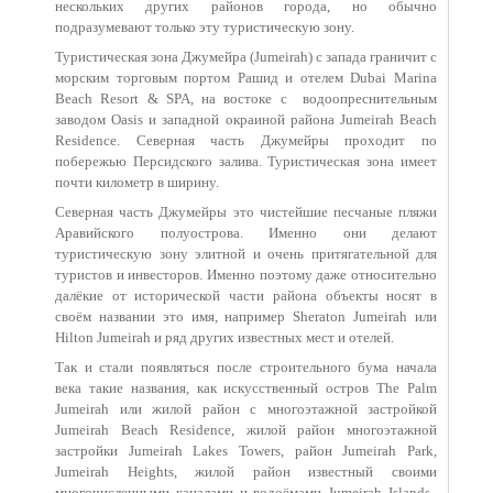
нескольких других районов города, но обычно
подразумевают только эту туристическую зону.
Туристическая зона Джумейра (Jumeirah) с запада граничит с
морским торговым портом Рашид и отелем Dubai Marina
Beach Resort & SPA, на востоке с
водоопреснительным
заводом Oasis и западной окраиной района Jumeirah Beach
Residence. Северная часть Джумейры проходит по
побережью Персидского залива. Туристическая зона имеет
почти километр в ширину.
Северная часть Джумейры это чистейшие песчаные пляжи
Аравийского полуострова. Именно они делают
туристическую зону элитной и очень притягательной для
туристов и инвесторов. Именно поэтому даже относительно
далёкие от исторической части района объекты носят в
своём названии это имя, например Sheraton Jumeirah или
Hilton Jumeirah и ряд других известных мест и отелей.
Так и стали появляться после строительного бума начала
века такие названия, как искусственный остров The Palm
Jumeirah или жилой район с многоэтажной застройкой
Jumeirah Beach Residence, жилой район многоэтажной
застройки Jumeirah Lakes Towers, район Jumeirah Park,
Jumeirah Heights, жилой район известный своими
многочисленными каналами и водоёмами Jumeirah Islands,