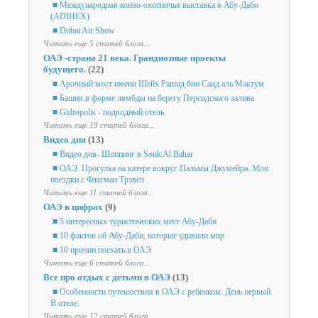
■ Международная конно-охотничья выставка в Абу-Даби
(ADIHEX)
■ Dubai Air Show
Читать еще 5 статей блога...
ОАЭ -страна 21 века. Грандиозные проекты
будущего.
(22)
■ Арочный мост имени Шейх Рашид бин Саид аль Мактум
■ Башня в форме лямбды на берегу Персидского залива
■ Gidropolis - подводный отель
Читать еще 19 статей блога...
Видео дня
(13)
■ Видео дня- Шоппинг в Souk Al Bahar
■ ОАЭ. Прогулка на катере вокруг Пальмы Джумейра. Мои
поездки с Флагман Трэвел
Читать еще 11 статей блога...
ОАЭ в цифрах
(9)
■ 5 интересных туристических мест Абу-Даби
■ 10 фактов об Абу-Даби, которые удивили мир
■ 10 причин поехать в ОАЭ
Читать еще 6 статей блога...
Все про отдых с детьми в ОАЭ
(13)
■ Особенности путешествия в ОАЭ с ребенком. День первый.
В отеле.
Читать еще 12 статей блога...