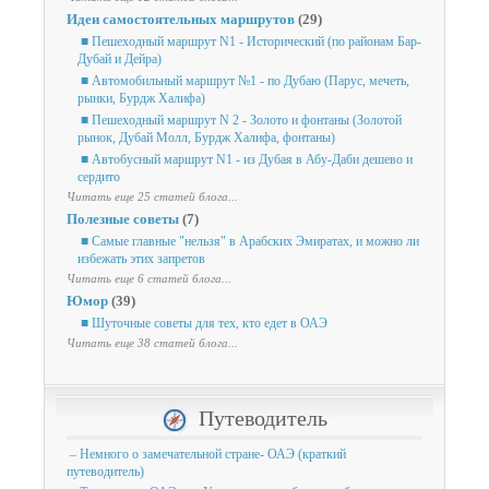
Идеи самостоятельных маршрутов
(29)
■ Пешеходный маршрут N1 - Исторический (по районам Бар-
Дубай и Дейра)
■ Автомобильный маршрут №1 - по Дубаю (Парус, мечеть,
рынки, Бурдж Халифа)
■ Пешеходный маршрут N 2 - Золото и фонтаны (Золотой
рынок, Дубай Молл, Бурдж Халифа, фонтаны)
■ Автобусный маршрут N1 - из Дубая в Абу-Даби дешево и
сердито
Читать еще 25 статей блога...
Полезные советы
(7)
■ Самые главные "нельзя" в Арабских Эмиратах, и можно ли
избежать этих запретов
Читать еще 6 статей блога...
Юмор
(39)
■ Шуточные советы для тех, кто едет в ОАЭ
Читать еще 38 статей блога...
Путеводитель
– Немного о замечательной стране- ОАЭ (краткий
путеводитель)