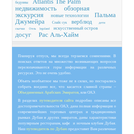
Atlantis The Palm
бедуины
недвижимость
обзорная
экскурсия
Пальма
новые технологии
Джумейра
верблюд
Спайс сук
дети
искусственный остров
скачки
legoland
Отель
досуг
Рас Аль-Хайм
Планируя отпуск, мы всегда терзаемся сомнениями. В
поисках ответов на множество возникающих вопросов
перелопачиваются горы информации на различных
ресурсах. Это не очень удобно.
Объять необъятное мы тоже не в силах, но постарались
собрать воедино все, что касается славной страны –
Объединенных Арабских Эмиратов
, или ОАЭ.
В разделах
путеводителя сайта
подробно описаны все
достопримечательности ОАЭ, дана полная информация о
современнейших торговых центрах и традиционных
рынках Дубаи и других эмиратов, даны характеристики
популярным ресторанам, кафе и ночным клубам Дубая.
Наш
путеводитель по Дубаю
предоставит Вам различные