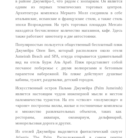
в районе Джумейра-1, что рядом с зоопарком. Он является
одним из первых тематических торговых центров.
Архитектура комплекса Меркато Молл соединила в себе
итальянские, испанские и французские стили, а также стиль
эпохи Возрождения. На трёх торговых площадях Mercato
находятся бесчисленное количество магазинов, кафе. Здесь
также работают
кинотеатр и две автостоянки.
Популярностью пользуется общественный бесплатный пляж
Джумейра Опен Бич, который расположен около отеля
Jumeirah Beach and SPA, откуда открывается удивительный
вид на отель Бурж Аль Араб. Пляж представляет собой
песчаное побережье с двумя волнорезами и бетонным
парапетом набережной. На пляже действуют душевые
кабины, туалет, раздевалки, детский городок.
Искусственный остров Пальма Джумейра (Palm Jumeirah)
является настоящим чудом инженерной мысли и местом
паломничества туристов. На его «стволе» «полумесяце» и
«кроне» построены виллы, жилые и гостиничные комплексы
и множество развлекательных объектов, таких как
рестораны, аквапарк, океанариум, дельфинарий,
монорельсовая дорога и других.
Из отелей Джумейры выделяется фантастический силуэт
Atlantis The Palm. Расположенный в самом центре