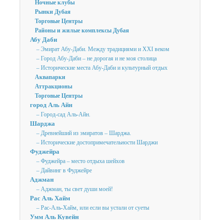
Ночные клубы
Рынки Дубая
Торговые Центры
Районы и жилые комплексы Дубая
Абу Даби
– Эмират Абу-Даби. Между традициями и XXI веком
– Город Абу-Даби – не дорогая и не моя столица
– Исторические места Абу-Даби и культурный отдых
Аквапарки
Аттракционы
Торговые Центры
город Аль Айн
– Город-сад Аль-Айн.
Шарджа
– Древнейший из эмиратов – Шарджа.
– Исторические достопримечательности Шарджи
Фуджейра
– Фуджейра – место отдыха шейхов
– Дайвинг в Фуджейре
Аджман
– Аджман, ты свет души моей!
Рас Аль Хайм
– Рас-Аль-Хайм, или если вы устали от суеты
Умм Аль Кувейн