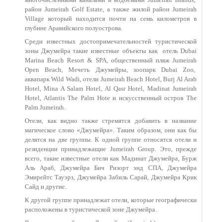
район Jumeirah Golf Estate, а также жилой район Jumeirah
Village который находится почти на семь километров в
глубине Аравийского полуострова.
Среди известных достопримечательностей туристической
зоны Джумейра такие известные объекты как
отель Dubai
Marina Beach Resort & SPA, общественный пляж Jumeirah
Open Beach, Мечеть Джумейры, зоопарк Dubai Zoo,
аквапарк Wild Wadi, отели Jumeirah Beach Hotel, Burj Al Arab
Hotel, Mina A Salam Hotel, Al Qasr Hotel, Madinat Jumeirah
Hotel, Atlantis The Palm Hote и искусственный остров The
Palm Jumeirah.
Отели, как видно также стремятся добавить в название
магическое слово «Джумейра». Таким образом, они как бы
делятся на две группы. К одной группе относятся отели и
резиденции принадлежащие Jumeirah Group. Это, прежде
всего, такие известные отели как Мадинат Джумейра, Бурж
Аль Араб, Джумейра Бич Ризорт энд СПА, Джумейра
Эмирейтс Тауэрз, Джумейра Забиль Сарай, Джумейра Крик
Сайд и другие.
К другой группе принадлежат отели, которые географически
расположены в туристической зоне Джумейра.