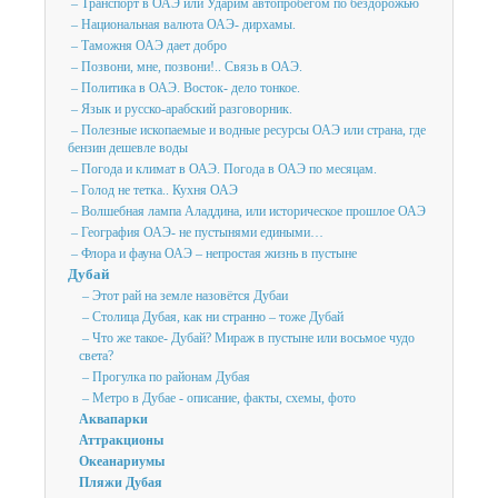
– Транспорт в ОАЭ или Ударим автопробегом по бездорожью
– Национальная валюта ОАЭ- дирхамы.
– Таможня ОАЭ дает добро
– Позвони, мне, позвони!.. Связь в ОАЭ.
– Политика в ОАЭ. Восток- дело тонкое.
– Язык и русско-арабский разговорник.
– Полезные ископаемые и водные ресурсы ОАЭ или страна, где
бензин дешевле воды
– Погода и климат в ОАЭ. Погода в ОАЭ по месяцам.
– Голод не тетка.. Кухня ОАЭ
– Волшебная лампа Аладдина, или историческое прошлое ОАЭ
– География ОАЭ- не пустынями едиными…
– Флора и фауна ОАЭ – непростая жизнь в пустыне
Дубай
– Этот рай на земле назовётся Дубаи
– Столица Дубая, как ни странно – тоже Дубай
– Что же такое- Дубай? Мираж в пустыне или восьмое чудо
света?
– Прогулка по районам Дубая
– Метро в Дубае - описание, факты, схемы, фото
Аквапарки
Аттракционы
Океанариумы
Пляжи Дубая