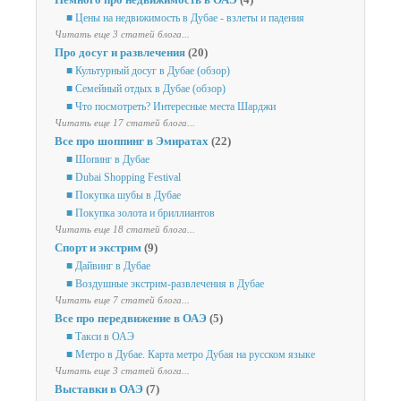
■ Цены на недвижимость в Дубае - взлеты и падения
Читать еще 3 статей блога...
Про досуг и развлечения
(20)
■ Культурный досуг в Дубае (обзор)
■ Семейный отдых в Дубае (обзор)
■ Что посмотреть? Интересные места Шарджи
Читать еще 17 статей блога...
Все про шоппинг в Эмиратах
(22)
■ Шопинг в Дубае
■ Dubai Shopping Festival
■ Покупка шубы в Дубае
■ Покупка золота и бриллиантов
Читать еще 18 статей блога...
Спорт и экстрим
(9)
■ Дайвинг в Дубае
■ Воздушные экстрим-развлечения в Дубае
Читать еще 7 статей блога...
Все про передвижение в ОАЭ
(5)
■ Такси в ОАЭ
■ Метро в Дубае. Карта метро Дубая на русском языке
Читать еще 3 статей блога...
Выставки в ОАЭ
(7)