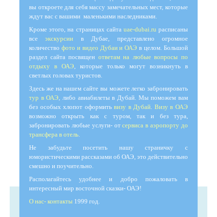
вы откроете для себя массу замечательных мест, которые
ждут вас с вашими маленькими наследниками.
Кроме этого, на страницах сайта
uae-dubai.ru
расписаны
все
экскурсии
в Дубае, представлено огромное
количество
фото и видео Дубаи и ОАЭ
в целом. Большой
раздел сайта посвящен
ответам на любые вопросы по
отдыху в ОАЭ
, которые только могут возникнуть в
светлых головах туристов.
Здесь же на нашем сайте вы можете легко забронировать
тур в ОАЭ
, либо авиабилеты в Дубай. Мы поможем вам
без особых хлопот оформить
визу в Дубай
.
Визу в ОАЭ
возможно открыть как с туром, так и без тура,
забронировать любые услуги- от
сервиса в аэропорту до
трансфера в отель
.
Не забудьте посетить нашу страничку с
юмористическими рассказами об ОАЭ, это действительно
смешно и поучительно.
Располагайтесь удобнее и добро пожаловать в
интересный мир восточной сказки- ОАЭ!
О нас- контакты
1999 год.