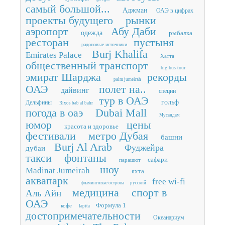
самый большой...
Аджман
ОАЭ в цифрах
проекты будущего
рынки
аэропорт
Абу Даби
одежда
рыбалка
ресторан
пустыня
радоновые источники
Burj Khalifa
Emirates Palace
Хатта
общественный транспорт
big bus tour
эмират Шарджа
рекорды
palm jumeirah
ОАЭ
полет на..
дайвинг
специи
тур в ОАЭ
гольф
Дельфины
Rixos bab al bahr
погода в оаэ
Dubai Mall
Мусандам
юмор
цены
красота и здоровье
фестивали
метро Дубая
башни
Burj Al Arab
Фуджейра
дубаи
такси
фонтаны
сафари
парашют
шоу
Madinat Jumeirah
яхта
аквапарк
free wi-fi
фламинговые острова
русский
медицина
спорт в
Аль Айн
ОАЭ
Формула 1
кофе
lapita
достопримечательности
Океанариум