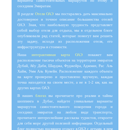
варианты самостоятельных маршрутов по этому и
соседним Эмиратам.
В разделе
Отели ОАЭ
мы постарались дать максимально
достоверное и точное описание большинства отелей
ОАЭ. Зная, что наибольшую трудность представляет
собой выбор отеля для отдыха, мы в отдельном блоге
опубликовали ряд статей, которые помогут вам решить
эту задачу, исходя из расположения отеля, его
инфраструктуры и стоимости.
Наша
интерактивная карта ОАЭ
покажет вам
расположение тысячи объектов на территории эмиратов
Дубай, Абу Даби, Шарджа, Фуджейра, Аджман, Рас Аль
Хайм, Умм Аль Кувейн. Расположение каждого объекта
на карте проверено и проставлено вручную, каждая
точка находится на своем месте, а не в 1-2 км, как на
других картах ОАЭ.
В наших
блогах
вы прочитаете про реалии и тайны
шоппинга в Дубае, найдете уникальные варианты
маршрутов самостоятельного покорения города и
соседних эмиратов на любом виде транспорта,
прочитаете интереснейшие рассказы туристов, откроете
для себя море другой полезной информации. Отдельный
блог полностью посвящен отдыху в ОАЭ с детьми, в нем