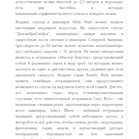
искусственные волны высотой до 2,5 метров и водопады,
есть два бассейна, в которых
начинающие серфингисты могут учиться покорять волны.
Водные спуски в аквапарке Wild Wadi можно назвать
настоящим шедевром искусства. На скоростном спуске
"ДжумейраСкейра", являющимся самым высоким и
скоростным после спусков в аквапарке Северной Америки,
при скорости до 80 км/час можно испытать захватывающее
дух свободное падение с 35 метров. Не менее интересным
является и аттракцион «Мастер Бластер», представляющий
собой 8 различных горок в виде труб, по которым можно
кататься на одно- и двухместных кругах, развивая при этом
приличную скорость. Водные горки Family Ride можно
назвать семейным аттракционом: они предоставляют
возможность спуска на надувном плоту всей семьёй. Для тех,
кто испытывает страх перед головокружительными
спусками, есть замечательный аттракцион Lazy River - так
называемая «ленивая река», протекающая через территорию
всего аквапарка. Juha’s Dhow – любимый аттракцион
малышей, представляющий собой небольшую лагуну, в
которой есть всё для того, чтобы увлечь детей, - водопадики,
фонтанчики, горки, качели и впечатляющий детское
воображение перевёрнутый на бок сказочный