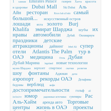
Emirates Palace
1
красота
галереи
Хатта
хаммам
Dubai Mall
Аль
и здоровье
Ski Dubai
ресторан
самый
Айн
Rixos bab al bahr
большой...
искусственный остров
лошади
золото
Burj
яхта
Khalifa
эмират Шарджа
их
шубы
нравы
автомобили
Дубай.
Океанариум
праздники
детские
аттракционы
супер
дайвинг
Jebel Ali
отели
Atlantis The Palm
тур в
ОАЭ
медицина
Дубаи
Отель
Дубай Марина
новые технологии
legoland
спиртное
вертолет
музеи Шарджи
скачки
религия
шоу
фонтаны
Аджман
дети
аэропорт
рекорды ОАЭ
Дельфины
верблюд
бедуины
кофе
достопримечательности
гольф
all
юмор
Рас
сувениры
радоновые источники
inclusive
Аль-Хайм
Торговые
аренда авто
центры
жизнь в ОАЭ
проекты