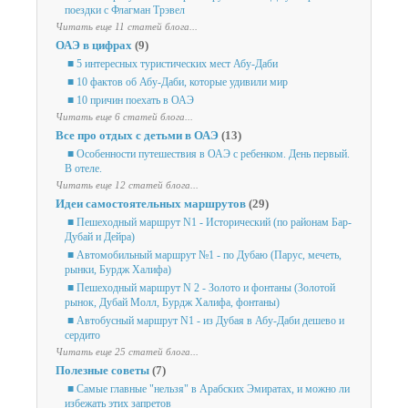
поездки с Флагман Трэвел
Читать еще 11 статей блога...
ОАЭ в цифрах
(9)
■ 5 интересных туристических мест Абу-Даби
■ 10 фактов об Абу-Даби, которые удивили мир
■ 10 причин поехать в ОАЭ
Читать еще 6 статей блога...
Все про отдых с детьми в ОАЭ
(13)
■ Особенности путешествия в ОАЭ с ребенком. День первый.
В отеле.
Читать еще 12 статей блога...
Идеи самостоятельных маршрутов
(29)
■ Пешеходный маршрут N1 - Исторический (по районам Бар-
Дубай и Дейра)
■ Автомобильный маршрут №1 - по Дубаю (Парус, мечеть,
рынки, Бурдж Халифа)
■ Пешеходный маршрут N 2 - Золото и фонтаны (Золотой
рынок, Дубай Молл, Бурдж Халифа, фонтаны)
■ Автобусный маршрут N1 - из Дубая в Абу-Даби дешево и
сердито
Читать еще 25 статей блога...
Полезные советы
(7)
■ Самые главные "нельзя" в Арабских Эмиратах, и можно ли
избежать этих запретов