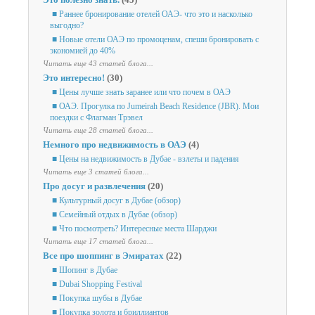
■ Раннее бронирование отелей ОАЭ- что это и насколько
выгодно?
■ Новые отели ОАЭ по промоценам, спеши бронировать с
экономией до 40%
Читать еще 43 статей блога...
Это интересно!
(30)
■ Цены лучше знать заранее или что почем в ОАЭ
■ ОАЭ. Прогулка по Jumeirah Beach Residence (JBR). Мои
поездки с Флагман Трэвел
Читать еще 28 статей блога...
Немного про недвижимость в ОАЭ
(4)
■ Цены на недвижимость в Дубае - взлеты и падения
Читать еще 3 статей блога...
Про досуг и развлечения
(20)
■ Культурный досуг в Дубае (обзор)
■ Семейный отдых в Дубае (обзор)
■ Что посмотреть? Интересные места Шарджи
Читать еще 17 статей блога...
Все про шоппинг в Эмиратах
(22)
■ Шопинг в Дубае
■ Dubai Shopping Festival
■ Покупка шубы в Дубае
■ Покупка золота и бриллиантов