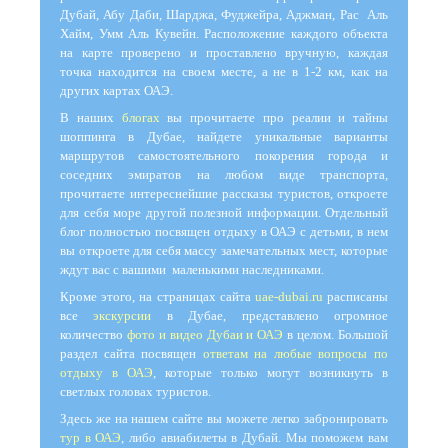
Дубай, Абу Даби, Шарджа, Фуджейра, Аджман, Рас Аль
Хайм, Умм Аль Кувейн. Расположение каждого объекта
на карте проверено и проставлено вручную, каждая
точка находится на своем месте, а не в 1-2 км, как на
других картах ОАЭ.
В наших
блогах
вы прочитаете про реалии и тайны
шоппинга в Дубае, найдете уникальные варианты
маршрутов самостоятельного покорения города и
соседних эмиратов на любом виде транспорта,
прочитаете интереснейшие рассказы туристов, откроете
для себя море другой полезной информации. Отдельный
блог полностью посвящен отдыху в ОАЭ с детьми, в нем
вы откроете для себя массу замечательных мест, которые
ждут вас с вашими маленькими наследниками.
Кроме этого, на страницах сайта
uae-dubai.ru
расписаны
все
экскурсии
в Дубае, представлено огромное
количество
фото и видео Дубаи и ОАЭ
в целом. Большой
раздел сайта посвящен
ответам на любые вопросы по
отдыху в ОАЭ
, которые только могут возникнуть в
светлых головах туристов.
Здесь же на нашем сайте вы можете легко забронировать
тур в ОАЭ
, либо авиабилеты в Дубай. Мы поможем вам