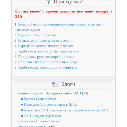
Почему мы?
Кто мы такие? 8 причин доверить нам вашу поездку в
ОАЭ
1.
Большой выбор как индивидуальных программ, так и
пакетных туров.
2.
Надежность и гарантии.
3.
Низкие суточные цены на отели
4.
Гарантированные номера в отелях
5.
Удобство и простота оформления виз
6.
Поддержка русскоговорящих гидов
7.
Простой заказ дополнительных услуг
8.
Удобство для иногородних туристов
Блоги
Кушать подано! Все про кухню в ОАЭ
(15)
■ Русская кухня в Дубае
■ Рестораны быстрого питания в Дубае
■ Алкоголь в ОАЭ. Карта точек по продаже алкоголя в ОАЭ.
■ ОАЭ - рай для кофеманов
Читать еще 11 статей блога...
Это полезно знать.
(45)