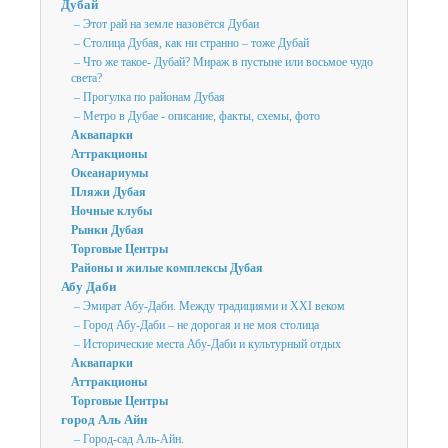
Дубай
– Этот рай на земле назовётся Дубаи
– Столица Дубая, как ни странно – тоже Дубай
– Что же такое- Дубай? Мираж в пустыне или восьмое чудо
света?
– Прогулка по районам Дубая
– Метро в Дубае - описание, факты, схемы, фото
Аквапарки
Аттракционы
Океанариумы
Пляжи Дубая
Ночные клубы
Рынки Дубая
Торговые Центры
Районы и жилые комплексы Дубая
Абу Даби
– Эмират Абу-Даби. Между традициями и XXI веком
– Город Абу-Даби – не дорогая и не моя столица
– Исторические места Абу-Даби и культурный отдых
Аквапарки
Аттракционы
Торговые Центры
город Аль Айн
– Город-сад Аль-Айн.