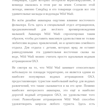
товарищей, судно которых потерпело кораблекрушение, а
команда оказалась в этом рае на земле. Согласно этой
легенде, именно Синдбад и его товарищи создали все эти
удивительные каскады и водопады Wild Wadi.
Во всём дизайне аквапарка ощутимо влияние восточного
фольклора. Есть здесь и специальный отдел аттракционов,
предназначенный для весёлого времяпровождения
малышей. Аквапарк Wild Wadi спроектирован таким
образом, чтобы доставить максимум удовольствия не только
любителям водных приключений, но и ценителям семейного
отдыха. Для отдыха с детьми, которых вряд ли оставит
равнодушными эта удивительная восточная сказка на
воде, Wild Wadi можно считать просто идеальным водным
аттракционом ОАЭ.
Не смотря на то, что Wild Wad занимает относительно
небольшую по площади территорию, он является одним из
наиболее популярных водных аттракционов ОАЭ,
предоставляющих туристам наибольший выбор для водных
развлечений, что также сказывается и на его цене. Помимо
наиболее интересного аквапарка, это ещё и наиболее
дорогой водный аттракцион ОАЭ, но удовольствие того
стоит. Разнообразие аттракционов Wild Wadi способно
удовлетворить запросы любого туриста. Здесь есть