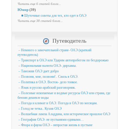
Читать еще 6 статей блога...
Юмор
(39)
■ Шуточные советы для тех, кто едет в ОАЭ
Читать еще 38 статей блога...
Путеводитель
– Немного о замечательной стране- ОАЭ (краткий
путеводитель)
– Транспорт в ОАЭ или Ударим автопробегом по бездорожью
– Национальная валюта ОАЭ- дирхамы.
– Таможня ОАЭ дает добро
– Позвони, мне, позвони!.. Связь в ОАЭ.
– Политика в ОАЭ. Восток- дело тонкое.
– Язык и русско-арабский разговорник.
– Полезные ископаемые и водные ресурсы ОАЭ или страна, где
бензин дешевле воды
– Погода и климат в ОАЭ. Погода в ОАЭ по месяцам.
– Голод не тетка.. Кухня ОАЭ
– Волшебная лампа Аладдина, или историческое прошлое ОАЭ
– География ОАЭ- не пустынями едиными…
– Флора и фауна ОАЭ – непростая жизнь в пустыне