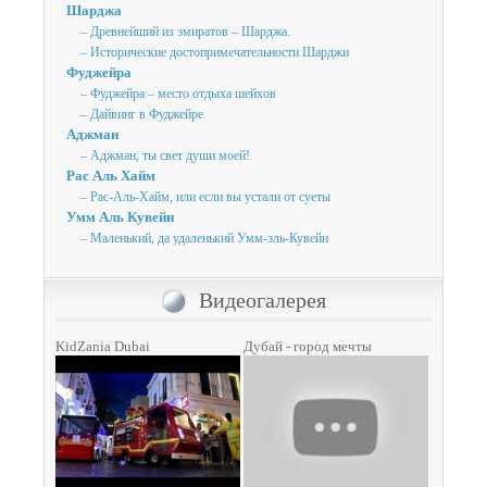
Шарджа
– Древнейший из эмиратов – Шарджа.
– Исторические достопримечательности Шарджи
Фуджейра
– Фуджейра – место отдыха шейхов
– Дайвинг в Фуджейре
Аджман
– Аджман, ты свет души моей!
Рас Аль Хайм
– Рас-Аль-Хайм, или если вы устали от суеты
Умм Аль Кувейн
– Маленький, да удаленький Умм-эль-Кувейн
Видеогалерея
KidZania Dubai
Дубай - город мечты