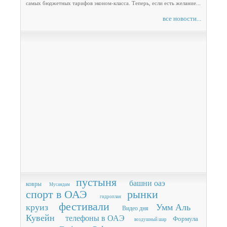
самых бюджетных тарифов эконом-класса. Теперь, если есть желание...
все новости...
пустыня
башни оаэ
ковры
Мусандам
спорт в ОАЭ
рынки
гидроплан
фестивали
круиз
Умм Аль
Видео дня
Кувейн
телефоны в ОАЭ
Формула
воздушный шар