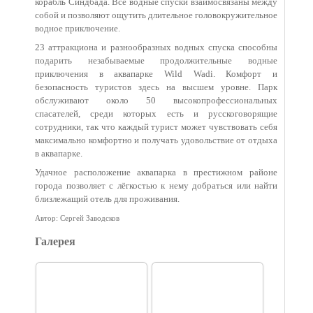
корабль Синдбада. Все водные спуски взаимосвязаны между
собой и позволяют ощутить длительное головокружительное
водное приключение.
23 аттракциона и разнообразных водных спуска способны
подарить незабываемые продолжительные водные
приключения в аквапарке Wild Wadi. Комфорт и
безопасность туристов здесь на высшем уровне. Парк
обслуживают около 50 высокопрофессиональных
спасателей, среди которых есть и русскоговорящие
сотрудники, так что каждый турист может чувствовать себя
максимально комфортно и получать удовольствие от отдыха
в аквапарке.
Удачное расположение аквапарка в престижном районе
города позволяет с лёгкостью к нему добраться или найти
близлежащий отель для проживания.
Автор: Сергей Заводсков
Галерея