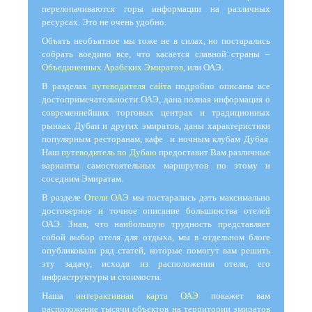
перелопачиваются горы информации на различных
ресурсах. Это не очень удобно.
Объять необъятное мы тоже не в силах, но постарались
собрать воедино все, что касается славной страны –
Объединенных Арабских Эмиратов
, или ОАЭ.
В разделах
путеводителя сайта
подробно описаны все
достопримечательности ОАЭ, дана полная информация о
современнейших торговых центрах и традиционных
рынках Дубаи и других эмиратов, даны характеристики
популярным ресторанам, кафе и ночным клубам Дубая.
Наш
путеводитель по Дубаю
предоставит Вам различные
варианты самостоятельных маршрутов по этому и
соседним Эмиратам.
В разделе
Отели ОАЭ
мы постарались дать максимально
достоверное и точное описание большинства отелей
ОАЭ. Зная, что наибольшую трудность представляет
собой выбор отеля для отдыха, мы в отдельном блоге
опубликовали ряд статей, которые помогут вам решить
эту задачу, исходя из расположения отеля, его
инфраструктуры и стоимости.
Наша
интерактивная карта ОАЭ
покажет вам
расположение тысячи объектов на территории эмиратов