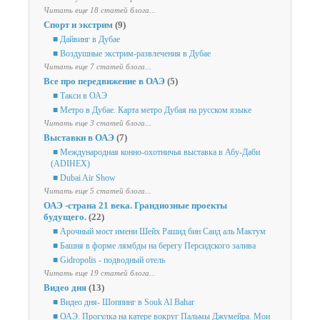
Читать еще 18 статей блога...
Спорт и экстрим
(9)
■ Дайвинг в Дубае
■ Воздушные экстрим-развлечения в Дубае
Читать еще 7 статей блога...
Все про передвижение в ОАЭ
(5)
■ Такси в ОАЭ
■ Метро в Дубае. Карта метро Дубая на русском языке
Читать еще 3 статей блога...
Выставки в ОАЭ
(7)
■ Международная конно-охотничья выставка в Абу-Даби
(ADIHEX)
■ Dubai Air Show
Читать еще 5 статей блога...
ОАЭ -страна 21 века. Грандиозные проекты
будущего.
(22)
■ Арочный мост имени Шейх Рашид бин Саид аль Мактум
■ Башня в форме лямбды на берегу Персидского залива
■ Gidropolis - подводный отель
Читать еще 19 статей блога...
Видео дня
(13)
■ Видео дня- Шоппинг в Souk Al Bahar
■ ОАЭ. Прогулка на катере вокруг Пальмы Джумейра. Мои