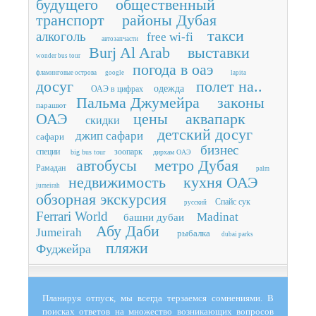
будущего
общественный
транспорт
районы Дубая
такси
алкоголь
free wi-fi
автозапчасти
Burj Al Arab
выставки
wonder bus tour
погода в оаэ
фламинговые острова
google
lapita
досуг
полет на..
одежда
ОАЭ в цифрах
Пальма Джумейра
законы
парашют
ОАЭ
цены
аквапарк
скидки
детский досуг
джип сафари
сафари
бизнес
специи
зоопарк
big bus tour
дирхам ОАЭ
автобусы
метро Дубая
Рамадан
palm
недвижимость
кухня ОАЭ
jumeirah
обзорная экскурсия
Спайс сук
русский
Ferrari World
Madinat
башни дубаи
Абу Даби
Jumeirah
рыбалка
dubai parks
пляжи
Фуджейра
Планируя отпуск, мы всегда терзаемся сомнениями. В
поисках ответов на множество возникающих вопросов