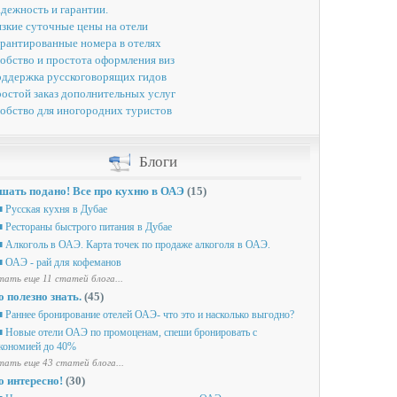
дежность и гарантии.
зкие суточные цены на отели
рантированные номера в отелях
обство и простота оформления виз
ддержка русскоговорящих гидов
остой заказ дополнительных услуг
обство для иногородних туристов
Блоги
шать подано! Все про кухню в ОАЭ
(15)
 Русская кухня в Дубае
 Рестораны быстрого питания в Дубае
 Алкоголь в ОАЭ. Карта точек по продаже алкоголя в ОАЭ.
 ОАЭ - рай для кофеманов
ать еще 11 статей блога...
о полезно знать.
(45)
 Раннее бронирование отелей ОАЭ- что это и насколько выгодно?
 Новые отели ОАЭ по промоценам, спеши бронировать с
кономией до 40%
ать еще 43 статей блога...
о интересно!
(30)