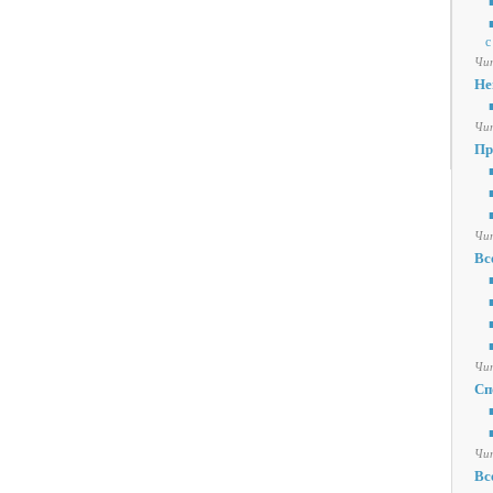
■
■
с
Чит
Не
■
Чит
Пр
■
■
■
Чит
Вс
■
■
■
■
Чит
Сп
■
■
Чит
Вс