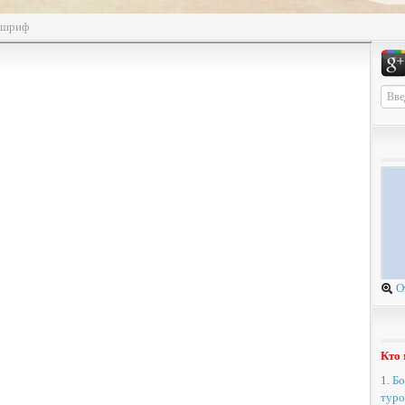
ушриф
О
Кто 
1.
Бо
туро