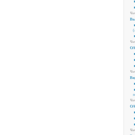
■
■
Чит
Вы
■
(
■
Чит
ОА
■
■
■
Чит
Ви
■
■
п
Чит
ОА
■
■
■
Чит