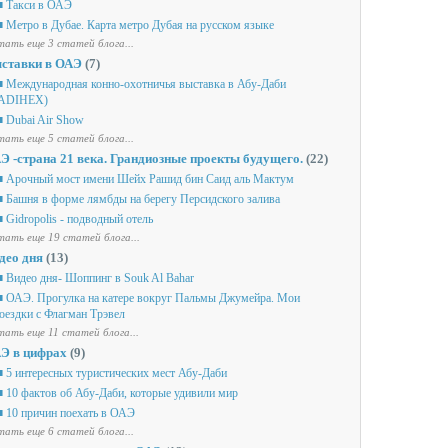
 Такси в ОАЭ
 Метро в Дубае. Карта метро Дубая на русском языке
ать еще 3 статей блога...
ставки в ОАЭ
(7)
 Международная конно-охотничья выставка в Абу-Даби
ADIHEX)
 Dubai Air Show
ать еще 5 статей блога...
Э -страна 21 века. Грандиозные проекты будущего.
(22)
 Арочный мост имени Шейх Рашид бин Саид аль Мактум
 Башня в форме лямбды на берегу Персидского залива
 Gidropolis - подводный отель
ать еще 19 статей блога...
део дня
(13)
 Видео дня- Шоппинг в Souk Al Bahar
 ОАЭ. Прогулка на катере вокруг Пальмы Джумейра. Мои
оездки с Флагман Трэвел
ать еще 11 статей блога...
Э в цифрах
(9)
 5 интересных туристических мест Абу-Даби
 10 фактов об Абу-Даби, которые удивили мир
 10 причин поехать в ОАЭ
ать еще 6 статей блога...