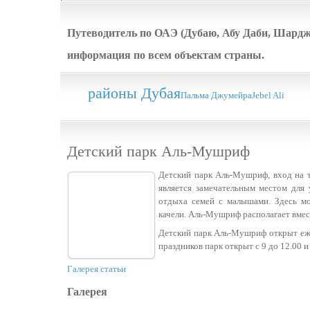
Путеводитель по ОАЭ (Дубаю, Абу Даби, Шардже
информация по всем объектам страны.
районы Дубая
Пальма Джумейра
Jebel Ali
Детский парк Аль-Мушриф
Детский парк Аль-Мушриф, вход на т
является замечательным местом для 
отдыха семей с малышами. Здесь мож
качели. Аль-Мушриф располагает вмес
Детский парк Аль-Мушриф открыт ежед
праздников парк открыт с 9 до 12.00 и 
Галерея статьи
Галерея