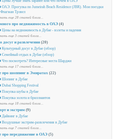
 Цены лучше знать заранее или что почем в ОАЭ
 ОАЭ. Прогулка по Jumeirah Beach Residence (JBR). Мои поездки
 Флагман Трэвел
ать еще 28 статей блога...
много про недвижимость в ОАЭ
(4)
 Цены на недвижимость в Дубае - взлеты и падения
ать еще 3 статей блога...
о досуг и развлечения
(20)
 Культурный досуг в Дубае (обзор)
 Семейный отдых в Дубае (обзор)
 Что посмотреть? Интересные места Шарджи
ать еще 17 статей блога...
е про шоппинг в Эмиратах
(22)
 Шопинг в Дубае
 Dubai Shopping Festival
 Покупка шубы в Дубае
 Покупка золота и бриллиантов
ать еще 18 статей блога...
орт и экстрим
(9)
 Дайвинг в Дубае
 Воздушные экстрим-развлечения в Дубае
ать еще 7 статей блога...
е про передвижение в ОАЭ
(5)