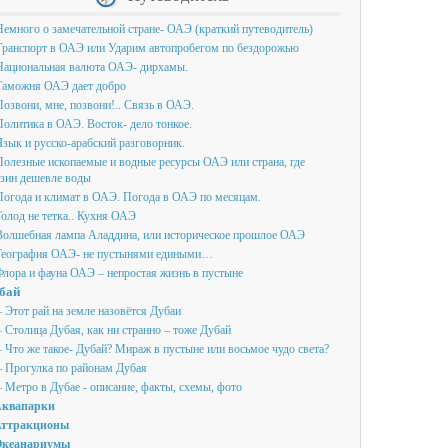
емного о замечательной стране- ОАЭ (краткий путеводитель)
Транспорт в ОАЭ или Ударим автопробегом по бездорожью
Национальная валюта ОАЭ- дирхамы.
Таможня ОАЭ дает добро
озвони, мне, позвони!.. Связь в ОАЭ.
олитика в ОАЭ. Восток- дело тонкое.
зык и русско-арабский разговорник.
олезные ископаемые и водные ресурсы ОАЭ или страна, где
нзин дешевле воды
Погода и климат в ОАЭ. Погода в ОАЭ по месяцам.
олод не тетка.. Кухня ОАЭ
Волшебная лампа Аладдина, или историческое прошлое ОАЭ
География ОАЭ- не пустынями едиными…
лора и фауна ОАЭ – непростая жизнь в пустыне
бай
 Этот рай на земле назовётся Дубаи
 Столица Дубая, как ни странно – тоже Дубай
 Что же такое- Дубай? Мираж в пустыне или восьмое чудо света?
 Прогулка по районам Дубая
 Метро в Дубае - описание, факты, схемы, фото
квапарки
ттракционы
кеанариумы