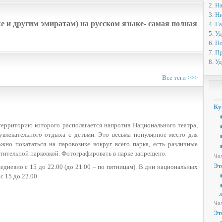
2.
На
3.
Ни
 и другим эмиратам) на русском языке- самая полная
4.
Га
5.
Уд
6.
По
7.
Пр
8.
Уд
Все теги >>>
Ку
■
ерриторию которого располагается напротив Национального театра,
■
увлекательного отдыха с детьми. Это весьма популярное место для
■
но покататься на паровозике вокруг всего парка, есть различные
■
тительной парковкой. Фотографировать в парке запрещено.
Чит
Эт
невно с 15 до 22.00 (до 21.00 – по пятницам). В дни национальных
с 15 до 22.00.
■
■
э
Чит
Эт