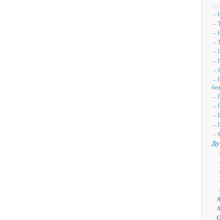
– Н
– 
– 
– 
– П
– П
– Я
– П
бе
– 
– Г
– 
– 
– Ф
Ду
–
–
–
–
–
А
А
О