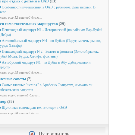
е про отдых с детьми в ОАЭ
(13)
 Особенности путешествия в ОАЭ с ребенком. День первый. В
теле.
ать еще 12 статей блога...
еи самостоятельных маршрутов
(29)
 Пешеходный маршрут N1 - Исторический (по районам Бар-Дубай
 Дейра)
 Автомобильный маршрут №1 - по Дубаю (Парус, мечеть, рынки,
урдж Халифа)
 Пешеходный маршрут N 2 - Золото и фонтаны (Золотой рынок,
убай Молл, Бурдж Халифа, фонтаны)
 Автобусный маршрут N1 - из Дубая в Абу-Даби дешево и
ердито
ать еще 25 статей блога...
лезные советы
(7)
 Самые главные "нельзя" в Арабских Эмиратах, и можно ли
збежать этих запретов
ать еще 6 статей блога...
мор
(39)
 Шуточные советы для тех, кто едет в ОАЭ
ать еще 38 статей блога...
Путеводитель