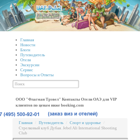
Главная
Новости
Блоги
Путеводитель
Отели
Экскурсии
Сервис
Вопросы и Ответы
ООО "Флагман Трэвел" Контакты
Отели ОАЭ для VIP
клиентов по ценам ниже booking.com
Главная
/
Путеводитель
/
Спорт и здоровье
/
Стрелковый клуб Дубая. Jebel Ali International Shooting
Club