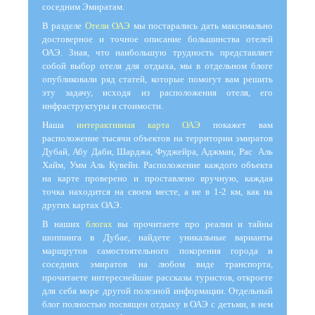
соседним Эмиратам.
В разделе
Отели ОАЭ
мы постарались дать максимально
достоверное и точное описание большинства отелей
ОАЭ. Зная, что наибольшую трудность представляет
собой выбор отеля для отдыха, мы в отдельном блоге
опубликовали ряд статей, которые помогут вам решить
эту задачу, исходя из расположения отеля, его
инфраструктуры и стоимости.
Наша
интерактивная карта ОАЭ
покажет вам
расположение тысячи объектов на территории эмиратов
Дубай, Абу Даби, Шарджа, Фуджейра, Аджман, Рас Аль
Хайм, Умм Аль Кувейн. Расположение каждого объекта
на карте проверено и проставлено вручную, каждая
точка находится на своем месте, а не в 1-2 км, как на
других картах ОАЭ.
В наших
блогах
вы прочитаете про реалии и тайны
шоппинга в Дубае, найдете уникальные варианты
маршрутов самостоятельного покорения города и
соседних эмиратов на любом виде транспорта,
прочитаете интереснейшие рассказы туристов, откроете
для себя море другой полезной информации. Отдельный
блог полностью посвящен отдыху в ОАЭ с детьми, в нем