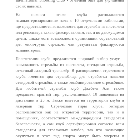
International Shooting Club - отличная база для улучшения
своих навыков.
На нижнем этаже клуба располагаются
компьютеризированные залы с 10 отдельными кабинками,
где предоставляется возможность для стрельбы из пистолета
или револьвера как по фиксированным, так и по движущимся
целям. Также есть возможность организации соревнований
для мини-групп стрелков, чьи результаты фиксируются
компьютером.
Посетителям клуба предлагается широкий выбор услуг –
возможность стрельбы из пистолета, стендовая стрельба,
отличный лазерный тренажёр. В распоряжении стрелкового
клуба имеются два стрельбища для отработки навыков
стендовой стрельбы, а также комбинированное стрельбище.
Для любителей стрельбы клуб Джебель Али также
предлагает крытый тир, располагающий 10 мишенями на
дистанции в 25 м. Также имеется на территории клуба и
лазерный тир. Стрелковые тиры клуба, которые
располагаются как на открытой территории, так и в
помещениях, соответствуют международным стандартам
безопасности, а сам клуб сертифицирован согласно всем
стандартам для стрелковых клубов, так что желающие
окунуться в этот вид спорта могут быть уверены в