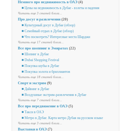
Немного про недвижимость в ОАЭ
(4)
■ Цены на недвижимость в Дубае - взлеты и падения
Читать еще 3 статей блога...
Про досуг и развлечения
(20)
■ Культурный досуг в Дубае (обзор)
■ Семейный отдых в Дубае (обзор)
■ Что посмотреть? Интересные места Шарджи
Читать еще 17 статей блога...
Все про шоппинг в Эмиратах
(22)
■ Шопинг в Дубае
■ Dubai Shopping Festival
■ Покупка шубы в Дубае
■ Покупка золота и бриллиантов
Читать еще 18 статей блога...
Спорт и экстрим
(9)
■ Дайвинг в Дубае
■ Воздушные экстрим-развлечения в Дубае
Читать еще 7 статей блога...
Все про передвижение в ОАЭ
(5)
■ Такси в ОАЭ
■ Метро в Дубае. Карта метро Дубая на русском языке
Читать еще 3 статей блога...
Выставки в ОАЭ
(7)