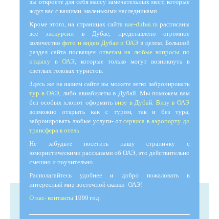
вы откроете для себя массу замечательных мест, которые
ждут вас с вашими маленькими наследниками.
Кроме этого, на страницах сайта
uae-dubai.ru
расписаны
все
экскурсии
в Дубае, представлено огромное
количество
фото и видео Дубаи и ОАЭ
в целом. Большой
раздел сайта посвящен
ответам на любые вопросы по
отдыху в ОАЭ
, которые только могут возникнуть в
светлых головах туристов.
Здесь же на нашем сайте вы можете легко забронировать
тур в ОАЭ
, либо авиабилеты в Дубай. Мы поможем вам
без особых хлопот оформить
визу в Дубай
.
Визу в ОАЭ
возможно открыть как с туром, так и без тура,
забронировать любые услуги- от
сервиса в аэропорту до
трансфера в отель
.
Не забудьте посетить нашу страничку с
юмористическими рассказами об ОАЭ, это действительно
смешно и поучительно.
Располагайтесь удобнее и добро пожаловать в
интересный мир восточной сказки- ОАЭ!
О нас- контакты
1999 год.