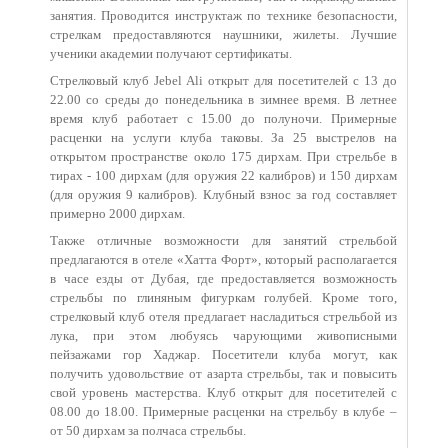
занятия. Проводится инструктаж по технике безопасности,
стрелкам предоставляются наушники, жилеты. Лучшие
ученики академии получают сертификаты.
Стрелковый клуб Jebel Ali открыт для посетителей с 13 до
22.00 со среды до понедельника в зимнее время. В летнее
время клуб работает с 15.00 до полуночи. Примерные
расценки на услуги клуба таковы. За 25 выстрелов на
открытом пространстве около 175 дирхам. При стрельбе в
тирах - 100 дирхам (для оружия 22 калибров) и 150 дирхам
(для оружия 9 калибров). Клубный взнос за год составляет
примерно 2000 дирхам.
Также отличные возможности для занятий стрельбой
предлагаются в отеле «Хатта Форт», который располагается
в часе езды от Дубая, где предоставляется возможность
стрельбы по глиняным фигуркам голубей. Кроме того,
стрелковый клуб отеля предлагает насладиться стрельбой из
лука, при этом любуясь чарующими живописными
пейзажами гор Хаджар. Посетители клуба могут, как
получить удовольствие от азарта стрельбы, так и повысить
свой уровень мастерства. Клуб открыт для посетителей с
08.00 до 18.00. Примерные расценки на стрельбу в клубе –
от 50 дирхам за полчаса стрельбы.