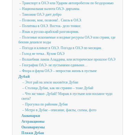
– Транспорт в ОАЭ или Ударим автопробегом по бездорожью
– Национальная валюта ОАЭ- дирхамы.
– Таможня ОАЭ дает добро
– Позвони, мне, позвони!.. Связь в ОАЭ.
– Политика в ОАЭ. Восток- дело тонкое.
– Язык и русско-арабский разговорник.
– Полезные ископаемые и водные ресурсы ОАЭ или страна, где
бензин дешевле воды
– Погода и климат в ОАЭ. Погода в ОАЭ по месяцам.
– Голод не тетка.. Кухня ОАЭ
– Волшебная лампа Аладдина, или историческое прошлое ОАЭ
– География ОАЭ- не пустынями едиными…
– Флора и фауна ОАЭ – непростая жизнь в пустыне
Дубай
– Этот рай на земле назовётся Дубаи
– Столица Дубая, как ни странно – тоже Дубай
– Что же такое- Дубай? Мираж в пустыне или восьмое чудо
света?
– Прогулка по районам Дубая
– Метро в Дубае - описание, факты, схемы, фото
Аквапарки
Аттракционы
Океанариумы
Пляжи Дубая