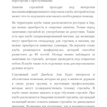
перестрелке с преступниками.
Занятия стрельбой проходят под контролем
высококвалифицированного персонала клуба, который всегда
может что-то подсказать или оказать необходимую помощь.
На территории клуба также располагаются ресторан и бар,
где можно приобрести и спиртные напитки. Только перед
занятиями стрельбой их употребление не допустимо. Также
есть при клубе специализированный магазин, где желающие
могут приобрести спецодежду для стрелков, и магазин, где
можно приобрести памятные сувениры. На верхнем этаже
клуба размещается конференц-зал, который способен
разместить до 80 гостей. Отсюда можно наблюдать за
занятиями по стрельбе, которые проводятся под открытым
небом. В клубе также есть отдельные залы для персональных
деловых встреч.
Стрелковый клуб Джебель Али будет интересен и
абсолютным новичкам, которые ни разу в жизни не держали
в своих руках оружия, и настоящим профессионалам,
которые могут усовершенствовать технику стрельбы. В
клубе также можно заказать и курс обучения стрельбе. При
клубе располагается Академия пулевой стрельбы, где каждый
желающий может освоить навыки стрельбы по движущимся
мишеням. Возможны как групповые, так и индивидуальные