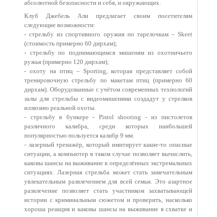
абсолютной безопасности и себя, и окружающих.
Клуб Джебель Али предлагает своим посетителям
следующие возможности:
- стрельбу из спортивного оружия по тарелочкам – Skeet
(стоимость примерно 60 дирхам);
- стрельбу по поднимающимся мишеням из охотничьего
ружья (примерно 120 дирхам);
- охоту на птиц – Sporting, которая представляет собой
тренировочную стрельбу по макетам птиц (примерно 60
дирхам). Оборудованные с учётом современных технологий
залы для стрельбы с видеомишенями создадут у стрелков
иллюзию реальной охоты.
- стрельбу в бункере - Pistol shooting - из пистолетов
различного калибра, среди которых наибольшей
популярностью пользуется калибр 9 мм.
- лазерный тренажёр, который имитирует какие-то опасные
ситуации, а компьютер в таком случае позволяет вычислить,
каковы шансы на выживание в определённых экстремальных
ситуациях. Лазерная стрельба может стать замечательным
увлекательным развлечением для всей семьи. Это азартное
развлечение позволяет стать участником захватывающей
истории с криминальным сюжетом и проверить, насколько
хороша реакция и каковы шансы на выживание в схватке и