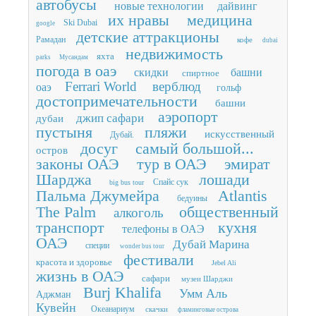
автобусы
новые технологии
дайвинг
их нравы
медицина
Ski Dubai
google
детские аттракционы
Рамадан
кофе
dubai
недвижимость
яхта
parks
Мусандам
погода в оаэ
скидки
башни
спиртное
Ferrari World
верблюд
оаэ
гольф
достопримечательности
башни
аэропорт
джип сафари
дубаи
пустыня
пляжи
искусственный
Дубай.
досуг
самый большой...
остров
законы ОАЭ
тур в ОАЭ
эмират
Шарджа
лошади
Спайс сук
big bus tour
Пальма Джумейра
Atlantis
бедуины
The Palm
общественный
алкоголь
транспорт
кухня
телефоны в ОАЭ
ОАЭ
Дубай Марина
специи
wonder bus tour
фестивали
красота и здоровье
Jebel Ali
жизнь в ОАЭ
сафари
музеи Шарджи
Burj Khalifa
Умм Аль
Аджман
Кувейн
Океанариум
скачки
фламинговые острова