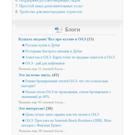
6.
Поддержка русскоговорящих гидов
7.
Простой заказ дополнительных услуг
8.
Удобство для иногородних туристов
Блоги
Кушать подано! Все про кухню в ОАЭ
(15)
■ Русская кухня в Дубае
■ Рестораны быстрого питания в Дубае
■ Алкоголь в ОАЭ. Карта точек по продаже алкоголя в ОАЭ.
■ ОАЭ - рай для кофеманов
Читать еще 11 статей блога...
Это полезно знать.
(45)
■ Раннее бронирование отелей ОАЭ- что это и насколько
выгодно?
■ Новые отели ОАЭ по промоценам, спеши бронировать с
экономией до 40%
Читать еще 43 статей блога...
Это интересно!
(30)
■ Цены лучше знать заранее или что почем в ОАЭ
■ ОАЭ. Прогулка по Jumeirah Beach Residence (JBR). Мои
поездки с Флагман Трэвел
Читать еще 28 статей блога...