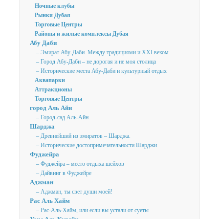
Ночные клубы
Рынки Дубая
Торговые Центры
Районы и жилые комплексы Дубая
Абу Даби
– Эмират Абу-Даби. Между традициями и XXI веком
– Город Абу-Даби – не дорогая и не моя столица
– Исторические места Абу-Даби и культурный отдых
Аквапарки
Аттракционы
Торговые Центры
город Аль Айн
– Город-сад Аль-Айн.
Шарджа
– Древнейший из эмиратов – Шарджа.
– Исторические достопримечательности Шарджи
Фуджейра
– Фуджейра – место отдыха шейхов
– Дайвинг в Фуджейре
Аджман
– Аджман, ты свет души моей!
Рас Аль Хайм
– Рас-Аль-Хайм, или если вы устали от суеты