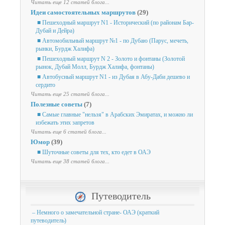
Читать еще 12 статей блога...
Идеи самостоятельных маршрутов
(29)
■ Пешеходный маршрут N1 - Исторический (по районам Бар-
Дубай и Дейра)
■ Автомобильный маршрут №1 - по Дубаю (Парус, мечеть,
рынки, Бурдж Халифа)
■ Пешеходный маршрут N 2 - Золото и фонтаны (Золотой
рынок, Дубай Молл, Бурдж Халифа, фонтаны)
■ Автобусный маршрут N1 - из Дубая в Абу-Даби дешево и
сердито
Читать еще 25 статей блога...
Полезные советы
(7)
■ Самые главные "нельзя" в Арабских Эмиратах, и можно ли
избежать этих запретов
Читать еще 6 статей блога...
Юмор
(39)
■ Шуточные советы для тех, кто едет в ОАЭ
Читать еще 38 статей блога...
Путеводитель
– Немного о замечательной стране- ОАЭ (краткий
путеводитель)