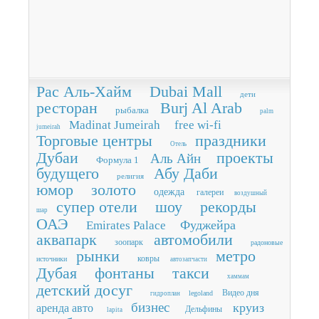
Рас Аль-Хайм
Dubai Mall
дети
ресторан
Burj Al Arab
рыбалка
palm
Madinat Jumeirah
free wi-fi
jumeirah
Торговые центры
праздники
Отель
Дубаи
проекты
Аль Айн
Формула 1
будущего
Абу Даби
религия
юмор
золото
одежда
галереи
воздушный
супер отели
шоу
рекорды
шар
ОАЭ
Фуджейра
Emirates Palace
аквапарк
автомобили
зоопарк
радоновые
рынки
метро
ковры
источники
автозапчасти
Дубая
фонтаны
такси
хаммам
детский досуг
Видео дня
legoland
гидроплан
бизнес
круиз
аренда авто
Дельфины
lapita