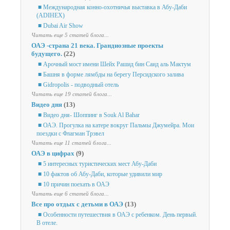
■ Международная конно-охотничья выставка в Абу-Даби
(ADIHEX)
■ Dubai Air Show
Читать еще 5 статей блога...
ОАЭ -страна 21 века. Грандиозные проекты
будущего.
(22)
■ Арочный мост имени Шейх Рашид бин Саид аль Мактум
■ Башня в форме лямбды на берегу Персидского залива
■ Gidropolis - подводный отель
Читать еще 19 статей блога...
Видео дня
(13)
■ Видео дня- Шоппинг в Souk Al Bahar
■ ОАЭ. Прогулка на катере вокруг Пальмы Джумейра. Мои
поездки с Флагман Трэвел
Читать еще 11 статей блога...
ОАЭ в цифрах
(9)
■ 5 интересных туристических мест Абу-Даби
■ 10 фактов об Абу-Даби, которые удивили мир
■ 10 причин поехать в ОАЭ
Читать еще 6 статей блога...
Все про отдых с детьми в ОАЭ
(13)
■ Особенности путешествия в ОАЭ с ребенком. День первый.
В отеле.