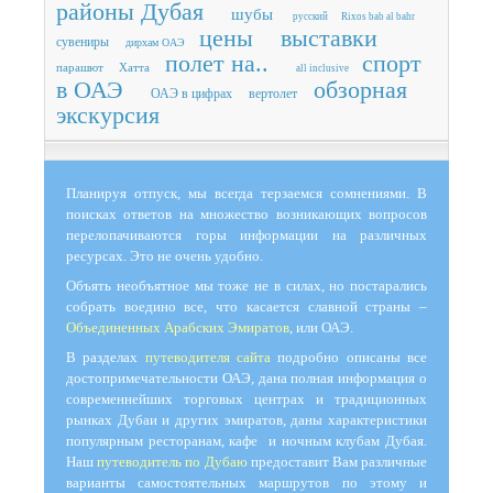
районы Дубая
шубы
русский
Rixos bab al bahr
цены
выставки
сувениры
дирхам ОАЭ
полет на..
спорт
парашют
Хатта
all inclusive
в ОАЭ
обзорная
ОАЭ в цифрах
вертолет
экскурсия
Планируя отпуск, мы всегда терзаемся сомнениями. В
поисках ответов на множество возникающих вопросов
перелопачиваются горы информации на различных
ресурсах. Это не очень удобно.
Объять необъятное мы тоже не в силах, но постарались
собрать воедино все, что касается славной страны –
Объединенных Арабских Эмиратов
, или ОАЭ.
В разделах
путеводителя сайта
подробно описаны все
достопримечательности ОАЭ, дана полная информация о
современнейших торговых центрах и традиционных
рынках Дубаи и других эмиратов, даны характеристики
популярным ресторанам, кафе и ночным клубам Дубая.
Наш
путеводитель по Дубаю
предоставит Вам различные
варианты самостоятельных маршрутов по этому и