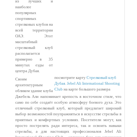
из лучших и
наиболее
популярных
спортивных
стрелковых клубов на
всей территории
ОАЭ. Этот
масштабный
стрелковый клуб
располагается
примерно в 35
минутах езды от
центра Дубая.
посмотрите карту
Стрелковый клуб
Своим
Дубая. Jebel Ali International Shooting
архитектурным
Club
на карте большого размера
обликом здание клуба
Джебель Али напоминает крепость в восточном стиле, что
само по себе создаёт особую атмосферу боевого духа. Это
отличный стрелковый клуб, который предлагает широкий
выбор возможностей поупражняться в искусстве стрельбы в
приятных и комфортных условиях. Посетители могут, как
просто пострелять ради интереса, так и освоить навыки
стрельбы, а для настоящих профессионалов Jebel Ali