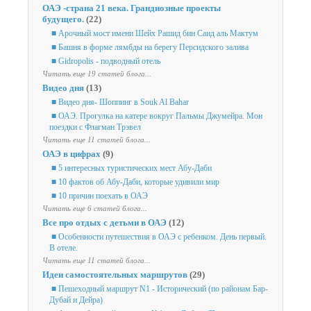
ОАЭ -страна 21 века. Грандиозные проекты
будущего.
(22)
■ Арочный мост имени Шейх Рашид бин Саид аль Мактум
■ Башня в форме лямбды на берегу Персидского залива
■ Gidropolis - подводный отель
Читать еще 19 статей блога...
Видео дня
(13)
■ Видео дня- Шоппинг в Souk Al Bahar
■ ОАЭ. Прогулка на катере вокруг Пальмы Джумейра. Мои
поездки с Флагман Трэвел
Читать еще 11 статей блога...
ОАЭ в цифрах
(9)
■ 5 интересных туристических мест Абу-Даби
■ 10 фактов об Абу-Даби, которые удивили мир
■ 10 причин поехать в ОАЭ
Читать еще 6 статей блога...
Все про отдых с детьми в ОАЭ
(12)
■ Особенности путешествия в ОАЭ с ребенком. День первый.
В отеле.
Читать еще 11 статей блога...
Идеи самостоятельных маршрутов
(29)
■ Пешеходный маршрут N1 - Исторический (по районам Бар-
Дубай и Дейра)