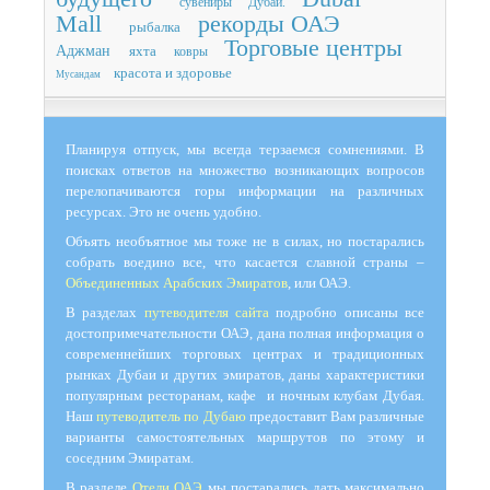
сувениры
Дубай.
Mall
рекорды ОАЭ
рыбалка
Торговые центры
Аджман
яхта
ковры
красота и здоровье
Мусандам
Планируя отпуск, мы всегда терзаемся сомнениями. В
поисках ответов на множество возникающих вопросов
перелопачиваются горы информации на различных
ресурсах. Это не очень удобно.
Объять необъятное мы тоже не в силах, но постарались
собрать воедино все, что касается славной страны –
Объединенных Арабских Эмиратов
, или ОАЭ.
В разделах
путеводителя сайта
подробно описаны все
достопримечательности ОАЭ, дана полная информация о
современнейших торговых центрах и традиционных
рынках Дубаи и других эмиратов, даны характеристики
популярным ресторанам, кафе и ночным клубам Дубая.
Наш
путеводитель по Дубаю
предоставит Вам различные
варианты самостоятельных маршрутов по этому и
соседним Эмиратам.
В разделе
Отели ОАЭ
мы постарались дать максимально