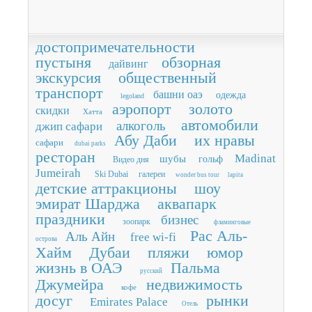
достопримечательности
пустыня
обзорная
дайвинг
экскурсия
общественный
транспорт
башни оаэ
одежда
legoland
аэропорт
золото
скидки
Хатта
автомобили
алкоголь
джип сафари
Абу Даби
их нравы
сафари
dubai parks
ресторан
Madinat
шубы
гольф
Видео дня
Jumeirah
Ski Dubai
галереи
wonder bus tour
lapita
детские аттракционы
шоу
эмират Шарджа
аквапарк
праздники
бизнес
зоопарк
фламинговые
Рас Аль-
Аль Айн
free wi-fi
острова
Хайм
Дубаи
пляжи
юмор
жизнь в ОАЭ
Пальма
русский
Джумейра
недвижимость
кофе
досуг
рынки
Emirates Palace
Отель