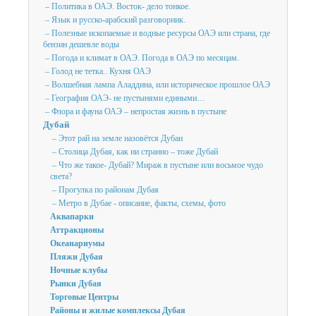
– Политика в ОАЭ. Восток- дело тонкое.
– Язык и русско-арабский разговорник.
– Полезные ископаемые и водные ресурсы ОАЭ или страна, где
бензин дешевле воды
– Погода и климат в ОАЭ. Погода в ОАЭ по месяцам.
– Голод не тетка.. Кухня ОАЭ
– Волшебная лампа Аладдина, или историческое прошлое ОАЭ
– География ОАЭ- не пустынями едиными…
– Флора и фауна ОАЭ – непростая жизнь в пустыне
Дубай
– Этот рай на земле назовётся Дубаи
– Столица Дубая, как ни странно – тоже Дубай
– Что же такое- Дубай? Мираж в пустыне или восьмое чудо
света?
– Прогулка по районам Дубая
– Метро в Дубае - описание, факты, схемы, фото
Аквапарки
Аттракционы
Океанариумы
Пляжи Дубая
Ночные клубы
Рынки Дубая
Торговые Центры
Районы и жилые комплексы Дубая