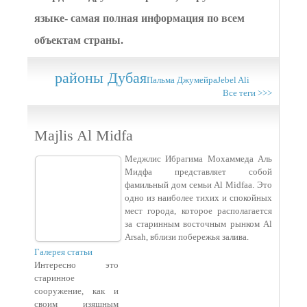
языке- самая полная информация по всем
объектам страны.
районы Дубая
Пальма Джумейра
Jebel Ali
Все теги >>>
Majlis Al Midfa
Меджлис Ибрагима Мохаммеда Аль
Мидфа представляет собой
фамильный дом семьи Al Midfaa. Это
одно из наиболее тихих и спокойных
мест города, которое располагается
за старинным восточным рынком Al
Arsah, вблизи побережья залива.
Галерея статьи
Интересно это
старинное
сооружение, как и
своим изящным