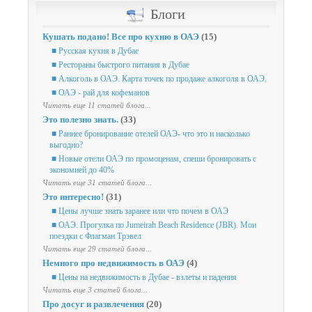
Блоги
Кушать подано! Все про кухню в ОАЭ
(15)
■ Русская кухня в Дубае
■ Рестораны быстрого питания в Дубае
■ Алкоголь в ОАЭ. Карта точек по продаже алкоголя в ОАЭ.
■ ОАЭ - рай для кофеманов
Читать еще 11 статей блога...
Это полезно знать.
(33)
■ Раннее бронирование отелей ОАЭ- что это и насколько
выгодно?
■ Новые отели ОАЭ по промоценам, спеши бронировать с
экономией до 40%
Читать еще 31 статей блога...
Это интересно!
(31)
■ Цены лучше знать заранее или что почем в ОАЭ
■ ОАЭ. Прогулка по Jumeirah Beach Residence (JBR). Мои
поездки с Флагман Трэвел
Читать еще 29 статей блога...
Немного про недвижимость в ОАЭ
(4)
■ Цены на недвижимость в Дубае - взлеты и падения
Читать еще 3 статей блога...
Про досуг и развлечения
(20)