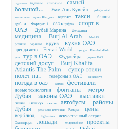
самый
спиртное
бедуины
гидроплан
большой...
Умм Аль Кувейн
palm jumeirah
такси
башни
вертолет
музеи Шарджи
автозапчасти
спорт в
дубаи
Формула 1
ОАЭ в цифрах
ОАЭ
Дубай Марина
Дельфины
медицина
Burj Al Arab
Jebel Ali
кухня ОАЭ
круиз
религия
парашют
Ferrari World
аренда авто
google
Rixos bab al bahr
тур в ОАЭ
Фуджейра
дирхам ОАЭ
дети
детский досуг
Burj Khalifa
Atlantis The Palm
супер отели
полет на..
телефоны в ОАЭ
all inclusive
погода в оаэ
фестивали
хаммам
фонтаны
метро
новые технологии
Дубая
законы ОАЭ
выставки
автобусы
районы
специи
Спайс сук
скачки
Дубая
цены
Рамадан
радоновые источники
верблюд
искусственный остров
big bus tour
лошади
проекты
Океанариум
воздушный шар
будущего
Dubai