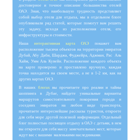
достоверное и точное описание большинства отелей
ОАЭ. Зная, что наибольшую трудность представляет
собой выбор отеля для отдыха, мы в отдельном блоге
опубликовали ряд статей, которые помогут вам решить
эту задачу, исходя из расположения отеля, его
инфраструктуры и стоимости.
Наша
интерактивная карта ОАЭ
покажет вам
расположение тысячи объектов на территории эмиратов
Дубай, Абу Даби, Шарджа, Фуджейра, Аджман, Рас Аль
Хайм, Умм Аль Кувейн. Расположение каждого объекта
на карте проверено и проставлено вручную, каждая
точка находится на своем месте, а не в 1-2 км, как на
других картах ОАЭ.
В наших
блогах
вы прочитаете про реалии и тайны
шоппинга в Дубае, найдете уникальные варианты
маршрутов самостоятельного покорения города и
соседних эмиратов на любом виде транспорта,
прочитаете интереснейшие рассказы туристов, откроете
для себя море другой полезной информации. Отдельный
блог полностью посвящен отдыху в ОАЭ с детьми, в нем
вы откроете для себя массу замечательных мест, которые
ждут вас с вашими маленькими наследниками.