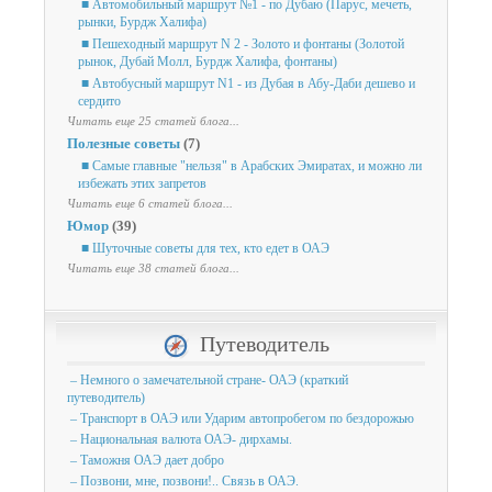
■ Автомобильный маршрут №1 - по Дубаю (Парус, мечеть,
рынки, Бурдж Халифа)
■ Пешеходный маршрут N 2 - Золото и фонтаны (Золотой
рынок, Дубай Молл, Бурдж Халифа, фонтаны)
■ Автобусный маршрут N1 - из Дубая в Абу-Даби дешево и
сердито
Читать еще 25 статей блога...
Полезные советы
(7)
■ Самые главные "нельзя" в Арабских Эмиратах, и можно ли
избежать этих запретов
Читать еще 6 статей блога...
Юмор
(39)
■ Шуточные советы для тех, кто едет в ОАЭ
Читать еще 38 статей блога...
Путеводитель
– Немного о замечательной стране- ОАЭ (краткий
путеводитель)
– Транспорт в ОАЭ или Ударим автопробегом по бездорожью
– Национальная валюта ОАЭ- дирхамы.
– Таможня ОАЭ дает добро
– Позвони, мне, позвони!.. Связь в ОАЭ.