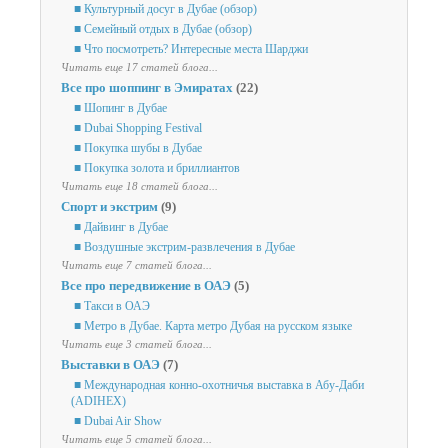
■ Культурный досуг в Дубае (обзор)
■ Семейный отдых в Дубае (обзор)
■ Что посмотреть? Интересные места Шарджи
Читать еще 17 статей блога...
Все про шоппинг в Эмиратах
(22)
■ Шопинг в Дубае
■ Dubai Shopping Festival
■ Покупка шубы в Дубае
■ Покупка золота и бриллиантов
Читать еще 18 статей блога...
Спорт и экстрим
(9)
■ Дайвинг в Дубае
■ Воздушные экстрим-развлечения в Дубае
Читать еще 7 статей блога...
Все про передвижение в ОАЭ
(5)
■ Такси в ОАЭ
■ Метро в Дубае. Карта метро Дубая на русском языке
Читать еще 3 статей блога...
Выставки в ОАЭ
(7)
■ Международная конно-охотничья выставка в Абу-Даби
(ADIHEX)
■ Dubai Air Show
Читать еще 5 статей блога...