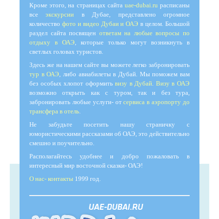
Кроме этого, на страницах сайта
uae-dubai.ru
расписаны
все
экскурсии
в Дубае, представлено огромное
количество
фото и видео Дубаи и ОАЭ
в целом. Большой
раздел сайта посвящен
ответам на любые вопросы по
отдыху в ОАЭ
, которые только могут возникнуть в
светлых головах туристов.
Здесь же на нашем сайте вы можете легко забронировать
тур в ОАЭ
, либо авиабилеты в Дубай. Мы поможем вам
без особых хлопот оформить
визу в Дубай
.
Визу в ОАЭ
возможно открыть как с туром, так и без тура,
забронировать любые услуги- от
сервиса в аэропорту до
трансфера в отель
.
Не забудьте посетить нашу страничку с
юмористическими рассказами об ОАЭ, это действительно
смешно и поучительно.
Располагайтесь удобнее и добро пожаловать в
интересный мир восточной сказки- ОАЭ!
О нас- контакты
1999 год.