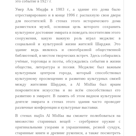
это событие в 1927 г.
Умер Аль Мидфа в 1983 г., а здание его дома было
отреставрировано и в конце 1996 г. распахнуло свои двери
для посетителей. В стенах этого исторического дома
разместился музей, основная цель которого сохранить
культурное достояние эмирата и поведать посетителям этого
сооружения, какую важную роль играл меджлис в
социальной и культурной жизни жителей Шарджи. Это
здание ведь являлось и своеобразной общественной
библиотекой, и местом творческих встреч. Здесь собирались
учёные, торговцы и поэты, обсуждались события в жизни
общества, литература и поэзия. Меджлис был важным
культурным центром города, который способствовал
культурному просвещению и развитию культурных связей
между жителями Шарджи, а Al Midfaa был ярким
покровителем искусства и во всём способствовал его
развитию в эмирате. В память об этом видном культурном
деятеле эмирата в стенах этого здания часто проводят
различные конференции и культурные выставки.
В стенах majlis Al Midfaa вы сможете полюбоваться на
множество старинных вещей - серебряное оружие с
оригинальными узорами и украшениями, резной сундук,
старинные книги и древние рукописи, а также посмотреть