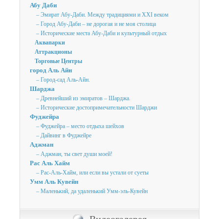
Абу Даби
– Эмират Абу-Даби. Между традициями и XXI веком
– Город Абу-Даби – не дорогая и не моя столица
– Исторические места Абу-Даби и культурный отдых
Аквапарки
Аттракционы
Торговые Центры
город Аль Айн
– Город-сад Аль-Айн.
Шарджа
– Древнейший из эмиратов – Шарджа.
– Исторические достопримечательности Шарджи
Фуджейра
– Фуджейра – место отдыха шейхов
– Дайвинг в Фуджейре
Аджман
– Аджман, ты свет души моей!
Рас Аль Хайм
– Рас-Аль-Хайм, или если вы устали от суеты
Умм Аль Кувейн
– Маленький, да удаленький Умм-эль-Кувейн