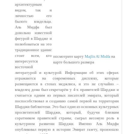
архитектурным
видом, так и
личностью его
былого владельца.
Аль Мидфа был
довольно известной
фигурой в Шардже и
полюбоваться на это
традиционное здание
стоит всем, кто
посмотрите карту
Majlis Al Midfa
на
интересуется
карте большого размера
восточной
литературой и культурой. Информации об этих сферах
отражаются на современных дисплеях, которые
размещаются в стенах меджлиса, и это не случайно –
владелец дома был секретарём у 4-х правителей Шарджи и
считается одним из первых писателей эмирата, который
поспособствовал и созданию самой первой на территории
Шарджи библиотеки. Это был один из основных культурных
просветителей Шарджи, который, будучи близким
соратником правителей страны, сыграл весомую роль в
культурном развитии Шарджи. Именно Аль Мидфа
опубликовал первую в истории Эмират газету, произошло