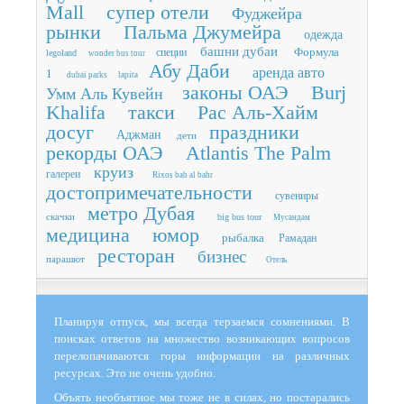
Mall
супер отели
Фуджейра
рынки
Пальма Джумейра
одежда
башни дубаи
Формула
специи
legoland
wonder bus tour
Абу Даби
аренда авто
1
dubai parks
lapita
законы ОАЭ
Burj
Умм Аль Кувейн
Khalifa
такси
Рас Аль-Хайм
досуг
праздники
Аджман
дети
рекорды ОАЭ
Atlantis The Palm
круиз
галереи
Rixos bab al bahr
достопримечательности
сувениры
метро Дубая
скачки
big bus tour
Мусандам
медицина
юмор
рыбалка
Рамадан
ресторан
бизнес
парашют
Отель
Планируя отпуск, мы всегда терзаемся сомнениями. В
поисках ответов на множество возникающих вопросов
перелопачиваются горы информации на различных
ресурсах. Это не очень удобно.
Объять необъятное мы тоже не в силах, но постарались