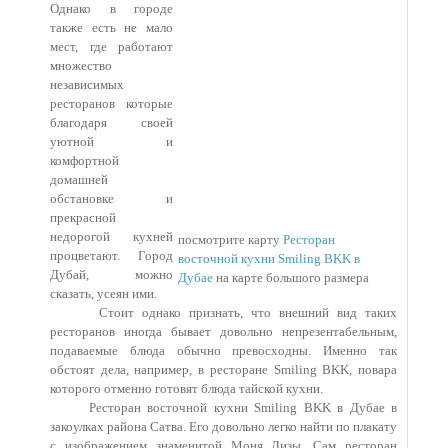
Однако в городе
также есть не мало
мест, где работают
множество
независимых
ресторанов которые
благодаря своей
уютной и
комфортной
домашней
обстановке и
прекрасной
недорогой кухней
посмотрите карту
Ресторан
процветают. Город
восточной кухни Smiling BKK в
Дубай, можно
Дубае
на карте большого размера
сказать, усеян ими.
Стоит однако признать, что внешний вид таких
ресторанов иногда бывает довольно непрезентабельным,
подаваемые блюда обычно превосходны. Именно так
обстоят дела, например, в ресторане Smiling BKK, повара
которого отменно готовят блюда тайской кухни.
Ресторан восточной кухни Smiling BKK в Дубае в
закоулках района Сатва. Его довольно легко найти по плакату
с изображением знаменитой Моня Лизы. Сам ресторан