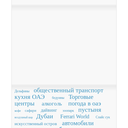
общественный транспорт
Дельфины
кухня ОАЭ
Торговые
бедуины
центры
погода в оаэ
алкоголь
пустыня
дайвинг
сафари
зоопарк
кофе
Дубаи
Ferrari World
Спайс сук
воздушный шар
автомобили
искусственный остров