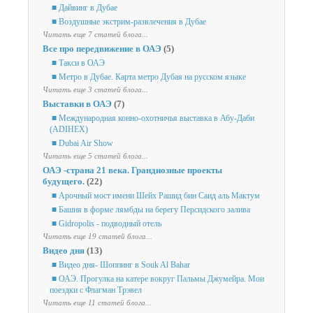
■ Дайвинг в Дубае
■ Воздушные экстрим-развлечения в Дубае
Читать еще 7 статей блога...
Все про передвижение в ОАЭ
(5)
■ Такси в ОАЭ
■ Метро в Дубае. Карта метро Дубая на русском языке
Читать еще 3 статей блога...
Выставки в ОАЭ
(7)
■ Международная конно-охотничья выставка в Абу-Даби
(ADIHEX)
■ Dubai Air Show
Читать еще 5 статей блога...
ОАЭ -страна 21 века. Грандиозные проекты
будущего.
(22)
■ Арочный мост имени Шейх Рашид бин Саид аль Мактум
■ Башня в форме лямбды на берегу Персидского залива
■ Gidropolis - подводный отель
Читать еще 19 статей блога...
Видео дня
(13)
■ Видео дня- Шоппинг в Souk Al Bahar
■ ОАЭ. Прогулка на катере вокруг Пальмы Джумейра. Мои
поездки с Флагман Трэвел
Читать еще 11 статей блога...