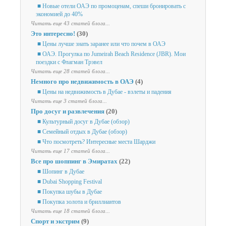
■ Новые отели ОАЭ по промоценам, спеши бронировать с
экономией до 40%
Читать еще 43 статей блога...
Это интересно!
(30)
■ Цены лучше знать заранее или что почем в ОАЭ
■ ОАЭ. Прогулка по Jumeirah Beach Residence (JBR). Мои
поездки с Флагман Трэвел
Читать еще 28 статей блога...
Немного про недвижимость в ОАЭ
(4)
■ Цены на недвижимость в Дубае - взлеты и падения
Читать еще 3 статей блога...
Про досуг и развлечения
(20)
■ Культурный досуг в Дубае (обзор)
■ Семейный отдых в Дубае (обзор)
■ Что посмотреть? Интересные места Шарджи
Читать еще 17 статей блога...
Все про шоппинг в Эмиратах
(22)
■ Шопинг в Дубае
■ Dubai Shopping Festival
■ Покупка шубы в Дубае
■ Покупка золота и бриллиантов
Читать еще 18 статей блога...
Спорт и экстрим
(9)