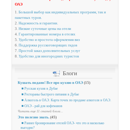
ОАЭ
1.
Большой выбор как индивидуальных программ, так и
пакетных туров.
2.
Надежность и гарантии.
3.
Низкие суточные цены на отели
4.
Гарантированные номера в отелях
5.
Удобство и простота оформления виз
6.
Поддержка русскоговорящих гидов
7.
Простой заказ дополнительных услуг
8.
Удобство для иногородних туристов
Блоги
Кушать подано! Все про кухню в ОАЭ
(15)
■ Русская кухня в Дубае
■ Рестораны быстрого питания в Дубае
■ Алкоголь в ОАЭ. Карта точек по продаже алкоголя в ОАЭ.
■ ОАЭ - рай для кофеманов
Читать еще 11 статей блога...
Это полезно знать.
(45)
■ Раннее бронирование отелей ОАЭ- что это и насколько
выгодно?