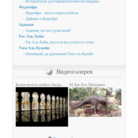
– Исторические достопримечательности Шарджи
Фуджейра
– Фуджейра – место отдыха шейхов
– Дайвинг в Фуджейре
Аджман
– Аджман, ты свет души моей!
Рас Аль Хайм
– Рас-Аль-Хайм, или если вы устали от суеты
Умм Аль Кувейн
– Маленький, да удаленький Умм-эль-Кувейн
Видеогалерея
Белая мечеть шейха Заеда...
Al Ain Zoo Dinosaurs