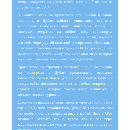
точка находится на своем месте, а не в 1-2 км, как на
других картах ОАЭ.
В наших
блогах
вы прочитаете про реалии и тайны
шоппинга в Дубае, найдете уникальные варианты
маршрутов самостоятельного покорения города и
соседних эмиратов на любом виде транспорта,
прочитаете интереснейшие рассказы туристов, откроете
для себя море другой полезной информации. Отдельный
блог полностью посвящен отдыху в ОАЭ с детьми, в нем
вы откроете для себя массу замечательных мест, которые
ждут вас с вашими маленькими наследниками.
Кроме этого, на страницах сайта
uae-dubai.ru
расписаны
все
экскурсии
в Дубае, представлено огромное
количество
фото и видео Дубаи и ОАЭ
в целом. Большой
раздел сайта посвящен
ответам на любые вопросы по
отдыху в ОАЭ
, которые только могут возникнуть в
светлых головах туристов.
Здесь же на нашем сайте вы можете легко забронировать
тур в ОАЭ
, либо авиабилеты в Дубай. Мы поможем вам
без особых хлопот оформить
визу в Дубай
.
Визу в ОАЭ
возможно открыть как с туром, так и без тура,
забронировать любые услуги- от
сервиса в аэропорту до
трансфера в отель
.