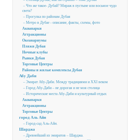
– Что же такое- Дубай? Мираж в пустыне или восьмое чудо
света?
– Прогулка по районам Дубая
– Метро в Дубае - описание, факты, схемы, фото
Аквапарки
Аттракционы
Океанариумы
Пляжи Дубая
Ночные клубы
Рынки Дубая
Торговые Центры
Районы и жилые комплексы Дубая
Абу Даби
– Эмират Абу-Даби. Между традициями и XXI веком
– Город Абу-Даби – не дорогая и не моя столица
– Исторические места Абу-Даби и культурный отдых
Аквапарки
Аттракционы
Торговые Центры
город Аль Айн
– Город-сад Аль-Айн.
Шарджа
– Древнейший из эмиратов – Шарджа.