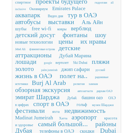
проекты будущего
спиртное
гидроплан
all
Emirates Palace
Океанариум
inclusive
аквапарк
тур в ОАЭ
Видео дня
автобусы
выставки
Аль Айн
верблюд
free wi-fi
шубы
ковры
детский досуг
фонтаны
шоу
цены
их нравы
новые технологии
детские
Jebel Ali
фламинговые острова
аттракционы
Дубай Марина
лошади
пляжи
вертолет
Ski Dubai
google
золото
джип сафари
palm jumeirah
русский
жизнь в ОАЭ
полет на..
радоновые
Burj Al Arab
религия
источники
хаммам
обзорная экскурсия
дирхам ОАЭ
автозапчасти
эмират Шарджа
башни оаэ
Дубай.
ОАЭ
спорт в ОАЭ
гольф
в цифрах
музеи Шарджи
фестивали
недвижимость
яхта
аэропорт
Madinat Jumeirah
красота
Хатта
самый большой...
районы
и здоровье
Дубая
Dubai
телефоны в ОАЭ
скидки