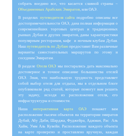
собрать воедино все, что касается славной страны –
Объединенных Арабских Эмиратов
, или ОАЭ.
В разделах
путеводителя сайта
подробно описаны все
достопримечательности ОАЭ, дана полная информация о
современнейших торговых центрах и традиционных
рынках Дубаи и других эмиратов, даны характеристики
популярным ресторанам, кафе и ночным клубам Дубая.
Наш
путеводитель по Дубаю
предоставит Вам различные
варианты самостоятельных маршрутов по этому и
соседним Эмиратам.
В разделе
Отели ОАЭ
мы постарались дать максимально
достоверное и точное описание большинства отелей
ОАЭ. Зная, что наибольшую трудность представляет
собой выбор отеля для отдыха, мы в отдельном блоге
опубликовали ряд статей, которые помогут вам решить
эту задачу, исходя из расположения отеля, его
инфраструктуры и стоимости.
Наша
интерактивная карта ОАЭ
покажет вам
расположение тысячи объектов на территории эмиратов
Дубай, Абу Даби, Шарджа, Фуджейра, Аджман, Рас Аль
Хайм, Умм Аль Кувейн. Расположение каждого объекта
на карте проверено и проставлено вручную, каждая