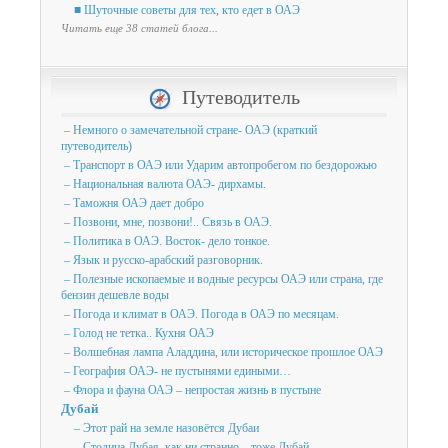
■ Шуточные советы для тех, кто едет в ОАЭ
Читать еще 38 статей блога...
Путеводитель
– Немного о замечательной стране- ОАЭ (краткий
путеводитель)
– Транспорт в ОАЭ или Ударим автопробегом по бездорожью
– Национальная валюта ОАЭ- дирхамы.
– Таможня ОАЭ дает добро
– Позвони, мне, позвони!.. Связь в ОАЭ.
– Политика в ОАЭ. Восток- дело тонкое.
– Язык и русско-арабский разговорник.
– Полезные ископаемые и водные ресурсы ОАЭ или страна, где
бензин дешевле воды
– Погода и климат в ОАЭ. Погода в ОАЭ по месяцам.
– Голод не тетка.. Кухня ОАЭ
– Волшебная лампа Аладдина, или историческое прошлое ОАЭ
– География ОАЭ- не пустынями едиными…
– Флора и фауна ОАЭ – непростая жизнь в пустыне
Дубай
– Этот рай на земле назовётся Дубаи
– Столица Дубая, как ни странно – тоже Дубай