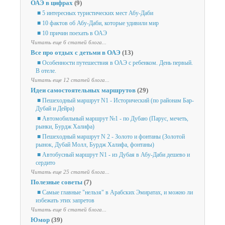
ОАЭ в цифрах
(9)
■ 5 интересных туристических мест Абу-Даби
■ 10 фактов об Абу-Даби, которые удивили мир
■ 10 причин поехать в ОАЭ
Читать еще 6 статей блога...
Все про отдых с детьми в ОАЭ
(13)
■ Особенности путешествия в ОАЭ с ребенком. День первый.
В отеле.
Читать еще 12 статей блога...
Идеи самостоятельных маршрутов
(29)
■ Пешеходный маршрут N1 - Исторический (по районам Бар-
Дубай и Дейра)
■ Автомобильный маршрут №1 - по Дубаю (Парус, мечеть,
рынки, Бурдж Халифа)
■ Пешеходный маршрут N 2 - Золото и фонтаны (Золотой
рынок, Дубай Молл, Бурдж Халифа, фонтаны)
■ Автобусный маршрут N1 - из Дубая в Абу-Даби дешево и
сердито
Читать еще 25 статей блога...
Полезные советы
(7)
■ Самые главные "нельзя" в Арабских Эмиратах, и можно ли
избежать этих запретов
Читать еще 6 статей блога...
Юмор
(39)