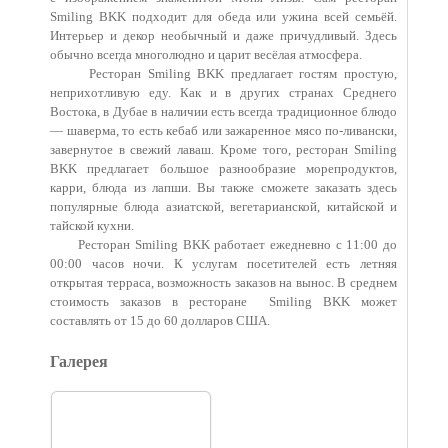
Smiling BKK подходит для обеда или ужина всей семьёй.
Интерьер и декор необычный и даже причудливый. Здесь
обычно всегда многолюдно и царит весёлая атмосфера.
Ресторан Smiling BKK предлагает гостям простую,
неприхотливую еду. Как и в других странах Среднего
Востока, в Дубае в наличии есть всегда традиционное блюдо
— шаверма, то есть кебаб или зажаренное мясо по-ливански,
завернутое в свежий лаваш. Кроме того, ресторан Smiling
BKK предлагает большое разнообразие морепродуктов,
карри, блюда из лапши. Вы также сможете заказать здесь
популярные блюда азиатской, вегетарианской, китайской и
тайской кухни.
Ресторан Smiling BKK работает ежедневно с 11:00 до
00:00 часов ночи. К услугам посетителей есть летняя
открытая терраса, возможность заказов на вынос. В среднем
стоимость заказов в ресторане Smiling BKK может
составлять от 15 до 60 долларов США.
Галерея