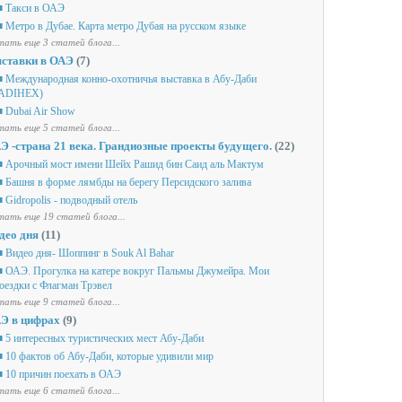
 Такси в ОАЭ
 Метро в Дубае. Карта метро Дубая на русском языке
ать еще 3 статей блога...
ставки в ОАЭ
(7)
 Международная конно-охотничья выставка в Абу-Даби
ADIHEX)
 Dubai Air Show
ать еще 5 статей блога...
Э -страна 21 века. Грандиозные проекты будущего.
(22)
 Арочный мост имени Шейх Рашид бин Саид аль Мактум
 Башня в форме лямбды на берегу Персидского залива
 Gidropolis - подводный отель
ать еще 19 статей блога...
део дня
(11)
 Видео дня- Шоппинг в Souk Al Bahar
 ОАЭ. Прогулка на катере вокруг Пальмы Джумейра. Мои
оездки с Флагман Трэвел
ать еще 9 статей блога...
Э в цифрах
(9)
 5 интересных туристических мест Абу-Даби
 10 фактов об Абу-Даби, которые удивили мир
 10 причин поехать в ОАЭ
ать еще 6 статей блога...