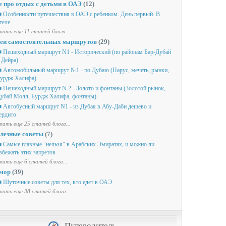
е про отдых с детьми в ОАЭ
(12)
 Особенности путешествия в ОАЭ с ребенком. День первый. В
теле.
ать еще 11 статей блога...
еи самостоятельных маршрутов
(29)
 Пешеходный маршрут N1 - Исторический (по районам Бар-Дубай
 Дейра)
 Автомобильный маршрут №1 - по Дубаю (Парус, мечеть, рынки,
урдж Халифа)
 Пешеходный маршрут N 2 - Золото и фонтаны (Золотой рынок,
убай Молл, Бурдж Халифа, фонтаны)
 Автобусный маршрут N1 - из Дубая в Абу-Даби дешево и
ердито
ать еще 25 статей блога...
лезные советы
(7)
 Самые главные "нельзя" в Арабских Эмиратах, и можно ли
збежать этих запретов
ать еще 6 статей блога...
мор
(39)
 Шуточные советы для тех, кто едет в ОАЭ
ать еще 38 статей блога...
Путеводитель