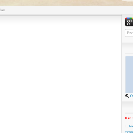
бая
О
Кто 
1.
Бо
туро