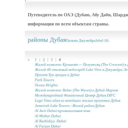
Путеводитель по ОАЭ (Дубаю, Абу Даби, Шардже
информация по всем объектам страны.
районы Дубая
Пальма Джумейра
Jebel Ali
«
1
|
2
|
3
|
4
Жилой комплекс Крэшент — Полумесяц (The Crescent) в 
Жилой 40 этажный небоскрёб Lake View в Джумейра Ле
Проект Три грации в Дубае
Park Towers
Ocean Heights
Жилой комплекс Вейвс (The Waves) в Дубай Марине
Международный Финансовый Центр Дубая DIFC
Lago Vista один из новейших жилых проектов Дубая
Jumeirah Lake Towers - Жилой район Дубая
Al Awir Dubai-промышленная зона
Al Mizhar Dubai
Al Rashidiya Dubai
Al Furjan Dubai