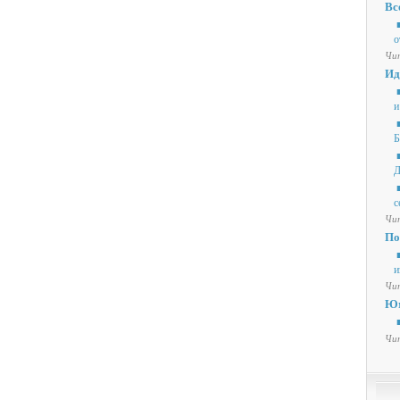
Вс
■
о
Чит
Ид
■
и
■
Б
■
Д
■
с
Чит
По
■
и
Чит
Ю
■
Чит