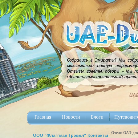
Главная
Новости
Блоги
Путеводит
Отели ОАЭ для
ООО "Флаггман Трэвел" Контакты