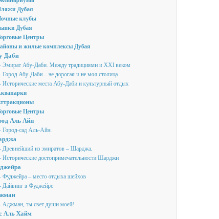
кеанариумы
ляжи Дубая
очные клубы
ынки Дубая
орговые Центры
айоны и жилые комплексы Дубая
у Даби
 Эмират Абу-Даби. Между традициями и XXI веком
 Город Абу-Даби – не дорогая и не моя столица
 Исторические места Абу-Даби и культурный отдых
квапарки
ттракционы
орговые Центры
род Аль Айн
 Город-сад Аль-Айн.
рджа
 Древнейший из эмиратов – Шарджа.
 Исторические достопримечательности Шарджи
джейра
 Фуджейра – место отдыха шейхов
 Дайвинг в Фуджейре
жман
 Аджман, ты свет души моей!
с Аль Хайм