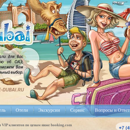
ель
Отели
Экскурсии
Сервис
Вопросы и Отве
 VIP клиентов по ценам ниже booking.com