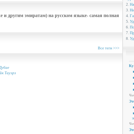
2.
На
3.
Ни
 и другим эмиратам) на русском языке- самая полная
4.
Га
5.
Уд
6.
По
7.
Пр
8.
Уд
Все теги >>>
Ку
Дубае
■
йк Тауэрз
■
■
■
Чит
Эт
■
■
э
Чит
Эт