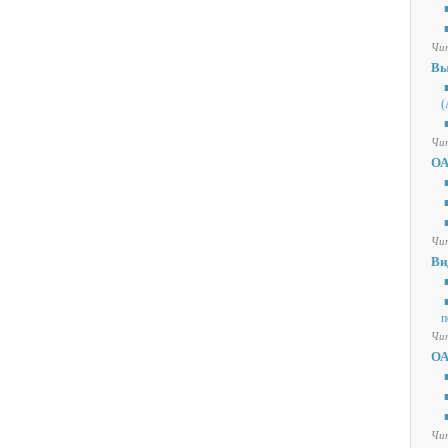
■
■
Чит
Вы
■
(
■
Чит
ОА
■
■
■
Чит
Ви
■
■
п
Чит
ОА
■
■
■
Чит