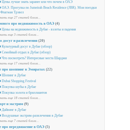
 Цены лучше знать заранее или что почем в ОАЭ
 ОАЭ. Прогулка по Jumeirah Beach Residence (JBR). Мои поездки
 Флагман Трэвел
ать еще 27 статей блога...
много про недвижимость в ОАЭ
(4)
 Цены на недвижимость в Дубае - взлеты и падения
ать еще 3 статей блога...
о досуг и развлечения
(20)
 Культурный досуг в Дубае (обзор)
 Семейный отдых в Дубае (обзор)
 Что посмотреть? Интересные места Шарджи
ать еще 17 статей блога...
е про шоппинг в Эмиратах
(22)
 Шопинг в Дубае
 Dubai Shopping Festival
 Покупка шубы в Дубае
 Покупка золота и бриллиантов
ать еще 18 статей блога...
орт и экстрим
(9)
 Дайвинг в Дубае
 Воздушные экстрим-развлечения в Дубае
ать еще 7 статей блога...
е про передвижение в ОАЭ
(5)