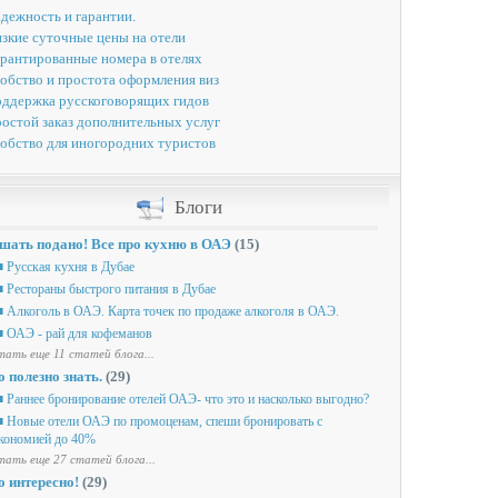
дежность и гарантии.
зкие суточные цены на отели
рантированные номера в отелях
обство и простота оформления виз
ддержка русскоговорящих гидов
остой заказ дополнительных услуг
обство для иногородних туристов
Блоги
шать подано! Все про кухню в ОАЭ
(15)
 Русская кухня в Дубае
 Рестораны быстрого питания в Дубае
 Алкоголь в ОАЭ. Карта точек по продаже алкоголя в ОАЭ.
 ОАЭ - рай для кофеманов
ать еще 11 статей блога...
о полезно знать.
(29)
 Раннее бронирование отелей ОАЭ- что это и насколько выгодно?
 Новые отели ОАЭ по промоценам, спеши бронировать с
кономией до 40%
ать еще 27 статей блога...
о интересно!
(29)