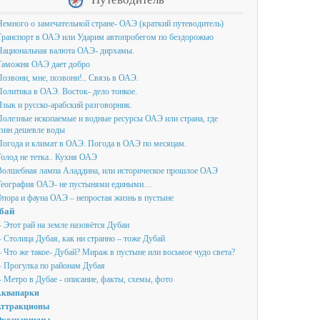
емного о замечательной стране- ОАЭ (краткий путеводитель)
Транспорт в ОАЭ или Ударим автопробегом по бездорожью
Национальная валюта ОАЭ- дирхамы.
Таможня ОАЭ дает добро
озвони, мне, позвони!.. Связь в ОАЭ.
олитика в ОАЭ. Восток- дело тонкое.
зык и русско-арабский разговорник.
олезные ископаемые и водные ресурсы ОАЭ или страна, где
нзин дешевле воды
Погода и климат в ОАЭ. Погода в ОАЭ по месяцам.
олод не тетка.. Кухня ОАЭ
Волшебная лампа Аладдина, или историческое прошлое ОАЭ
География ОАЭ- не пустынями едиными…
лора и фауна ОАЭ – непростая жизнь в пустыне
бай
 Этот рай на земле назовётся Дубаи
 Столица Дубая, как ни странно – тоже Дубай
 Что же такое- Дубай? Мираж в пустыне или восьмое чудо света?
 Прогулка по районам Дубая
 Метро в Дубае - описание, факты, схемы, фото
квапарки
ттракционы