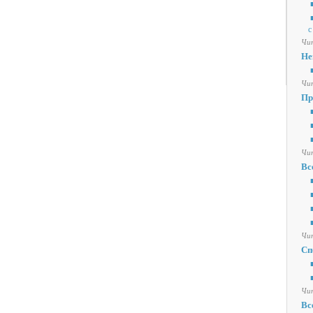
■
■
с
Чит
Не
■
Чит
Пр
■
■
■
Чит
Вс
■
■
■
■
Чит
Сп
■
■
Чит
Вс