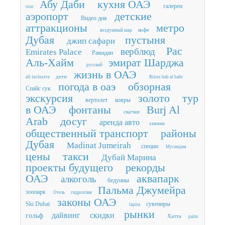
Абу Даби
кухня ОАЭ
галереи
tour
аэропорт
детские
Видео дня
аттракционы
метро
кофе
воздушный шар
Дубая
пустыня
джип сафари
Рас
верблюд
Emirates Palace
Рамадан
Аль-Хайм
эмират Шарджа
русский
жизнь в ОАЭ
дети
all inclusive
Rixos bab al bahr
погода в оаэ
обзорная
Спайс сук
экскурсия
золото
тур
вертолет
ковры
в ОАЭ
фонтаны
Burj Al
скачки
Arab
досуг
аренда авто
хаммам
общественный транспорт
районы
Дубая
Madinat Jumeirah
специи
Мусандам
цены
такси
Дубай Марина
проекты будущего
рекорды
ОАЭ
аквапарк
алкоголь
бедуины
Пальма Джумейра
зоопарк
Отель
гидроплан
законы ОАЭ
Ski Dubai
сувениры
lapita
рынки
дайвинг
скидки
гольф
Хатта
palm