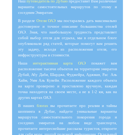
Наш
путеводитель по Дубаю
предоставит Вам различные
варианты самостоятельных маршрутов по этому и
соседним Эмиратам.
В разделе
Отели ОАЭ
мы постарались дать максимально
достоверное и точное описание большинства отелей
ОАЭ. Зная, что наибольшую трудность представляет
собой выбор отеля для отдыха, мы в отдельном блоге
опубликовали ряд статей, которые помогут вам решить
эту задачу, исходя из расположения отеля, его
инфраструктуры и стоимости.
Наша
интерактивная карта ОАЭ
покажет вам
расположение тысячи объектов на территории эмиратов
Дубай, Абу Даби, Шарджа, Фуджейра, Аджман, Рас Аль
Хайм, Умм Аль Кувейн. Расположение каждого объекта
на карте проверено и проставлено вручную, каждая
точка находится на своем месте, а не в 1-2 км, как на
других картах ОАЭ.
В наших
блогах
вы прочитаете про реалии и тайны
шоппинга в Дубае, найдете уникальные варианты
маршрутов самостоятельного покорения города и
соседних эмиратов на любом виде транспорта,
прочитаете интереснейшие рассказы туристов, откроете
для себя море другой полезной информации. Отдельный