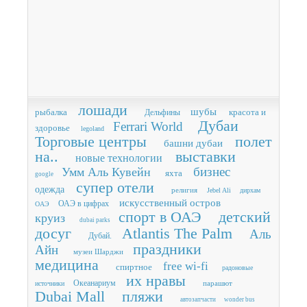
лошади
шубы
рыбалка
красота и
Дельфины
Дубаи
Ferrari World
здоровье
legoland
Торговые центры
полет
башни дубаи
на..
выставки
новые технологии
бизнес
Умм Аль Кувейн
яхта
google
супер отели
одежда
религия
Jebel Ali
дирхам
искусственный остров
ОАЭ в цифрах
ОАЭ
спорт в ОАЭ
детский
круиз
dubai parks
досуг
Atlantis The Palm
Аль
Дубай.
праздники
Айн
музеи Шарджи
медицина
free wi-fi
спиртное
радоновые
их нравы
Океанариум
парашют
источники
Dubai Mall
пляжи
автозапчасти
wonder bus