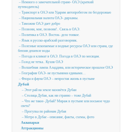
– Немного о замечательной стране- ОАЭ (краткий
путеводитель)
– Транспорт в ОАЭ или Ударим автопробегом по бездорожью
– Национальная валюта ОАЭ- дирхамы.
– Таможня ОАЭ дает добро
– Позвони, мне, позвони!.. Связь в ОАЭ.
– Политика в ОАЭ. Восток- дело тонкое.
– Язык и русско-арабский разговорник.
– Полезные ископаемые и водные ресурсы ОАЭ или страна, где
бензин дешевле воды
– Погода и климат в ОАЭ. Погода в ОАЭ по месяцам.
– Голод не тетка.. Кухня ОАЭ
– Волшебная лампа Аладдина, или историческое прошлое ОАЭ
– География ОАЭ- не пустынями едиными…
– Флора и фауна ОАЭ – непростая жизнь в пустыне
Дубай
– Этот рай на земле назовётся Дубаи
– Столица Дубая, как ни странно – тоже Дубай
– Что же такое- Дубай? Мираж в пустыне или восьмое чудо
света?
– Прогулка по районам Дубая
– Метро в Дубае - описание, факты, схемы, фото
Аквапарки
Аттракционы