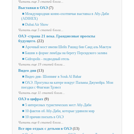
Читать еще 3 статей блога...
Выставки в ОАЭ
(7)
■ Международная конно-охотничья выставка в Абу-Даби
(ADIHEX)
■ Dubai Air Show
Читать еще 5 статей блога...
ОАЭ -страна 21 века. Грандиозные проекты
будущего.
(22)
■ Арочный мост имени Шейх Рашид бин Саид аль Мактум
■ Башня в форме лямбды на берегу Персидского залива
■ Gidropolis - подводный отель
Читать еще 19 статей блога...
Видео дня
(13)
■ Видео дня- Шоппинг в Souk Al Bahar
■ ОАЭ. Прогулка на катере вокруг Пальмы Джумейра. Мои
поездки с Флагман Трэвел
Читать еще 11 статей блога...
ОАЭ в цифрах
(9)
■ 5 интересных туристических мест Абу-Даби
■ 10 фактов об Абу-Даби, которые удивили мир
■ 10 причин поехать в ОАЭ
Читать еще 6 статей блога...
Все про отдых с детьми в ОАЭ
(13)