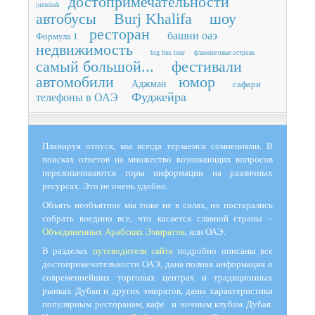
достопримечательности
jumeirah
автобусы
Burj Khalifa
шоу
ресторан
башни оаэ
Формула 1
недвижимость
big bus tour
фламинговые острова
самый большой...
фестивали
автомобили
юмор
Аджман
сафари
Фуджейра
телефоны в ОАЭ
Планируя отпуск, мы всегда терзаемся сомнениями. В
поисках ответов на множество возникающих вопросов
перелопачиваются горы информации на различных
ресурсах. Это не очень удобно.
Объять необъятное мы тоже не в силах, но постарались
собрать воедино все, что касается славной страны –
Объединенных Арабских Эмиратов
, или ОАЭ.
В разделах
путеводителя сайта
подробно описаны все
достопримечательности ОАЭ, дана полная информация о
современнейших торговых центрах и традиционных
рынках Дубаи и других эмиратов, даны характеристики
популярным ресторанам, кафе и ночным клубам Дубая.