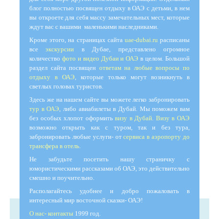
блог полностью посвящен отдыху в ОАЭ с детьми, в нем
вы откроете для себя массу замечательных мест, которые
ждут вас с вашими маленькими наследниками.
Кроме этого, на страницах сайта
uae-dubai.ru
расписаны
все
экскурсии
в Дубае, представлено огромное
количество
фото и видео Дубаи и ОАЭ
в целом. Большой
раздел сайта посвящен
ответам на любые вопросы по
отдыху в ОАЭ
, которые только могут возникнуть в
светлых головах туристов.
Здесь же на нашем сайте вы можете легко забронировать
тур в ОАЭ
, либо авиабилеты в Дубай. Мы поможем вам
без особых хлопот оформить
визу в Дубай
.
Визу в ОАЭ
возможно открыть как с туром, так и без тура,
забронировать любые услуги- от
сервиса в аэропорту до
трансфера в отель
.
Не забудьте посетить нашу страничку с
юмористическими рассказами об ОАЭ, это действительно
смешно и поучительно.
Располагайтесь удобнее и добро пожаловать в
интересный мир восточной сказки- ОАЭ!
О нас- контакты
1999 год.