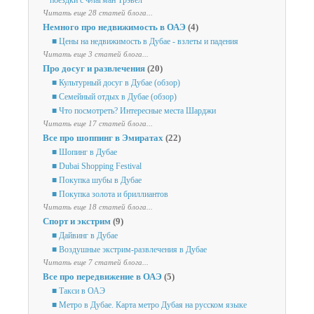
поездки с Флагман Трэвел
Читать еще 28 статей блога...
Немного про недвижимость в ОАЭ
(4)
■ Цены на недвижимость в Дубае - взлеты и падения
Читать еще 3 статей блога...
Про досуг и развлечения
(20)
■ Культурный досуг в Дубае (обзор)
■ Семейный отдых в Дубае (обзор)
■ Что посмотреть? Интересные места Шарджи
Читать еще 17 статей блога...
Все про шоппинг в Эмиратах
(22)
■ Шопинг в Дубае
■ Dubai Shopping Festival
■ Покупка шубы в Дубае
■ Покупка золота и бриллиантов
Читать еще 18 статей блога...
Спорт и экстрим
(9)
■ Дайвинг в Дубае
■ Воздушные экстрим-развлечения в Дубае
Читать еще 7 статей блога...
Все про передвижение в ОАЭ
(5)
■ Такси в ОАЭ
■ Метро в Дубае. Карта метро Дубая на русском языке