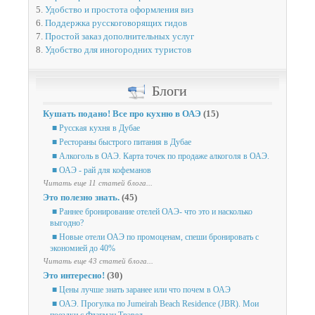
5.
Удобство и простота оформления виз
6.
Поддержка русскоговорящих гидов
7.
Простой заказ дополнительных услуг
8.
Удобство для иногородних туристов
Блоги
Кушать подано! Все про кухню в ОАЭ
(15)
■ Русская кухня в Дубае
■ Рестораны быстрого питания в Дубае
■ Алкоголь в ОАЭ. Карта точек по продаже алкоголя в ОАЭ.
■ ОАЭ - рай для кофеманов
Читать еще 11 статей блога...
Это полезно знать.
(45)
■ Раннее бронирование отелей ОАЭ- что это и насколько
выгодно?
■ Новые отели ОАЭ по промоценам, спеши бронировать с
экономией до 40%
Читать еще 43 статей блога...
Это интересно!
(30)
■ Цены лучше знать заранее или что почем в ОАЭ
■ ОАЭ. Прогулка по Jumeirah Beach Residence (JBR). Мои