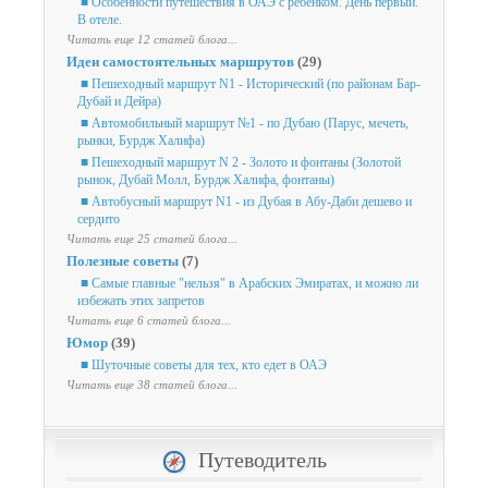
■ Особенности путешествия в ОАЭ с ребенком. День первый.
В отеле.
Читать еще 12 статей блога...
Идеи самостоятельных маршрутов
(29)
■ Пешеходный маршрут N1 - Исторический (по районам Бар-
Дубай и Дейра)
■ Автомобильный маршрут №1 - по Дубаю (Парус, мечеть,
рынки, Бурдж Халифа)
■ Пешеходный маршрут N 2 - Золото и фонтаны (Золотой
рынок, Дубай Молл, Бурдж Халифа, фонтаны)
■ Автобусный маршрут N1 - из Дубая в Абу-Даби дешево и
сердито
Читать еще 25 статей блога...
Полезные советы
(7)
■ Самые главные "нельзя" в Арабских Эмиратах, и можно ли
избежать этих запретов
Читать еще 6 статей блога...
Юмор
(39)
■ Шуточные советы для тех, кто едет в ОАЭ
Читать еще 38 статей блога...
Путеводитель