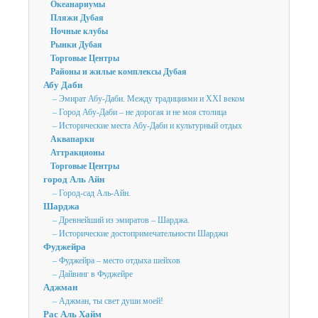
Океанариумы
Пляжи Дубая
Ночные клубы
Рынки Дубая
Торговые Центры
Районы и жилые комплексы Дубая
Абу Даби
– Эмират Абу-Даби. Между традициями и XXI веком
– Город Абу-Даби – не дорогая и не моя столица
– Исторические места Абу-Даби и культурный отдых
Аквапарки
Аттракционы
Торговые Центры
город Аль Айн
– Город-сад Аль-Айн.
Шарджа
– Древнейший из эмиратов – Шарджа.
– Исторические достопримечательности Шарджи
Фуджейра
– Фуджейра – место отдыха шейхов
– Дайвинг в Фуджейре
Аджман
– Аджман, ты свет души моей!
Рас Аль Хайм