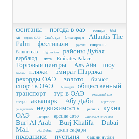
фонтаны
погода в оаэ
зоопарк
Jebel
Atlantis The
Спайс сук
Океанариум
Ali
дирхам ОАЭ
Palm
фестивали
спиртное
русский
районы Дубая
башни оаэ
big bus tour
верблюд
Emirates Palace
яхта
Торговые центры
шоу
Аль Айн
пляжи
эмират Шарджа
хаммам
рекорды ОАЭ
золото
бизнес
спорт в ОАЭ
общественный
Мусандам
транспорт
тур в ОАЭ
воздушный шар
аквапарк
Абу Даби
специи
вертолет
недвижимость
кухня
религия
palm jumeirah
ОАЭ
аренда авто
галереи
радоновые источники
Burj Al Arab
Burj Khalifa
Dubai
Mall
джип сафари
Ski Dubai
праздники
пустыня
башни дубаи