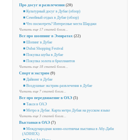
Про досуг и развлечения
(20)
■ Культурный досуг в Дубае (обзор)
■ Семейный отдых в Дубае (обзор)
■ Что посмотреть? Интересные места Шарджи
Читать еще 17 статей блога...
Все про шоппинг в Эмиратах
(22)
■ Шопинг в Дубае
■ Dubai Shopping Festival
■ Покупка шубы в Дубае
■ Покупка золота и бриллиантов
Читать еще 18 статей блога...
Спорт и экстрим
(9)
■ Дайвинг в Дубае
■ Воздушные экстрим-развлечения в Дубае
Читать еще 7 статей блога...
Все про передвижение в ОАЭ
(5)
■ Такси в ОАЭ
■ Метро в Дубае. Карта метро Дубая на русском языке
Читать еще 3 статей блога...
Выставки в ОАЭ
(7)
■ Международная конно-охотничья выставка в Абу-Даби
(ADIHEX)