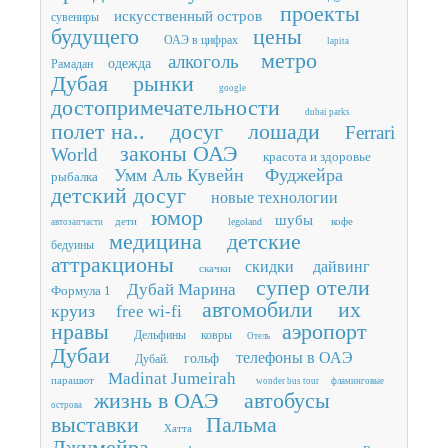
проекты
искусственный остров
сувениры
будущего
цены
ОАЭ в цифрах
lapita
метро
алкоголь
одежда
Рамадан
Дубая
рынки
google
достопримечательности
dubai parks
полет на..
досуг
лошади
Ferrari
законы ОАЭ
World
красота и здоровье
Умм Аль Кувейн
Фуджейра
рыбалка
детский досуг
новые технологии
юмор
шубы
дети
кофе
legoland
автозапчасти
медицина
детские
бедуины
аттракционы
скидки
дайвинг
скачки
супер отели
Дубай Марина
Формула 1
автомобили
их
круиз
free wi-fi
нравы
аэропорт
Дельфины
ковры
Отель
Дубаи
телефоны в ОАЭ
гольф
Дубай.
Madinat Jumeirah
парашют
wonder bus tour
фламинговые
жизнь в ОАЭ
автобусы
острова
выставки
Пальма
Хатта
Джумейра