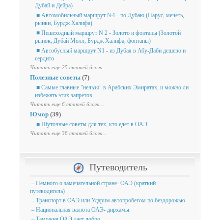
Дубай и Дейра)
■ Автомобильный маршрут №1 - по Дубаю (Парус, мечеть,
рынки, Бурдж Халифа)
■ Пешеходный маршрут N 2 - Золото и фонтаны (Золотой
рынок, Дубай Молл, Бурдж Халифа, фонтаны)
■ Автобусный маршрут N1 - из Дубая в Абу-Даби дешево и
сердито
Читать еще 25 статей блога...
Полезные советы
(7)
■ Самые главные "нельзя" в Арабских Эмиратах, и можно ли
избежать этих запретов
Читать еще 6 статей блога...
Юмор
(39)
■ Шуточные советы для тех, кто едет в ОАЭ
Читать еще 38 статей блога...
Путеводитель
– Немного о замечательной стране- ОАЭ (краткий
путеводитель)
– Транспорт в ОАЭ или Ударим автопробегом по бездорожью
– Национальная валюта ОАЭ- дирхамы.
– Таможня ОАЭ дает добро