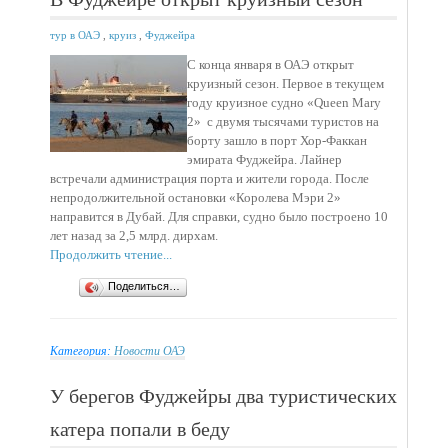
тур в ОАЭ
,
круиз
,
Фуджейра
С конца января в ОАЭ открыт
круизный сезон. Первое в текущем
году круизное судно «Queen Mary
2» с двумя тысячами туристов на
борту зашло в порт Хор-Факкан
эмирата Фуджейра. Лайнер
встречали администрация порта и жители города. После
непродолжительной остановки «Королева Мэри 2»
направится в Дубай. Для справки, судно было построено 10
лет назад за 2,5 млрд. дирхам.
Продолжить чтение...
Поделиться…
Категория:
Новости ОАЭ
У берегов Фуджейры два туристических
катера попали в беду