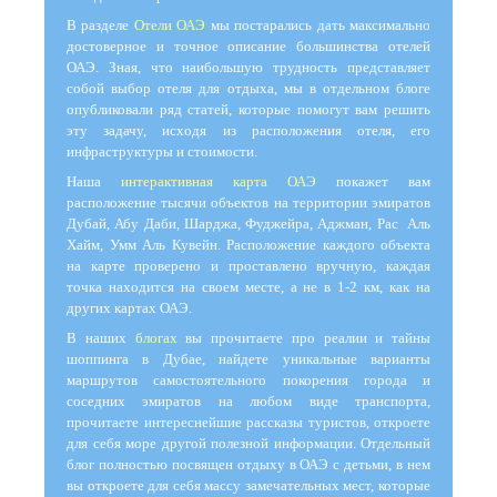
В разделе
Отели ОАЭ
мы постарались дать максимально
достоверное и точное описание большинства отелей
ОАЭ. Зная, что наибольшую трудность представляет
собой выбор отеля для отдыха, мы в отдельном блоге
опубликовали ряд статей, которые помогут вам решить
эту задачу, исходя из расположения отеля, его
инфраструктуры и стоимости.
Наша
интерактивная карта ОАЭ
покажет вам
расположение тысячи объектов на территории эмиратов
Дубай, Абу Даби, Шарджа, Фуджейра, Аджман, Рас Аль
Хайм, Умм Аль Кувейн. Расположение каждого объекта
на карте проверено и проставлено вручную, каждая
точка находится на своем месте, а не в 1-2 км, как на
других картах ОАЭ.
В наших
блогах
вы прочитаете про реалии и тайны
шоппинга в Дубае, найдете уникальные варианты
маршрутов самостоятельного покорения города и
соседних эмиратов на любом виде транспорта,
прочитаете интереснейшие рассказы туристов, откроете
для себя море другой полезной информации. Отдельный
блог полностью посвящен отдыху в ОАЭ с детьми, в нем
вы откроете для себя массу замечательных мест, которые