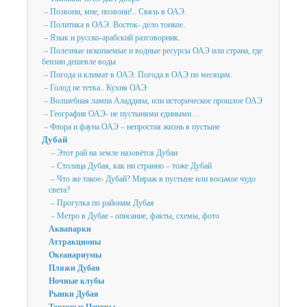
– Позвони, мне, позвони!.. Связь в ОАЭ.
– Политика в ОАЭ. Восток- дело тонкое.
– Язык и русско-арабский разговорник.
– Полезные ископаемые и водные ресурсы ОАЭ или страна, где
бензин дешевле воды
– Погода и климат в ОАЭ. Погода в ОАЭ по месяцам.
– Голод не тетка.. Кухня ОАЭ
– Волшебная лампа Аладдина, или историческое прошлое ОАЭ
– География ОАЭ- не пустынями едиными…
– Флора и фауна ОАЭ – непростая жизнь в пустыне
Дубай
– Этот рай на земле назовётся Дубаи
– Столица Дубая, как ни странно – тоже Дубай
– Что же такое- Дубай? Мираж в пустыне или восьмое чудо
света?
– Прогулка по районам Дубая
– Метро в Дубае - описание, факты, схемы, фото
Аквапарки
Аттракционы
Океанариумы
Пляжи Дубая
Ночные клубы
Рынки Дубая