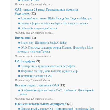
■ Dubai Air Show
Читать еще 5 статей блога...
ОАЭ -страна 21 века. Грандиозные проекты
будущего.
(22)
■ Арочный мост имени Шейх Рашид бин Саид аль Мактум
■ Башня в форме лямбды на берегу Персидского залива
■ Gidropolis - подводный отель
Читать еще 19 статей блога...
Видео дня
(13)
■ Видео дня- Шоппинг в Souk Al Bahar
■ ОАЭ. Прогулка на катере вокруг Пальмы Джумейра. Мои
поездки с Флагман Трэвел
Читать еще 11 статей блога...
ОАЭ в цифрах
(9)
■ 5 интересных туристических мест Абу-Даби
■ 10 фактов об Абу-Даби, которые удивили мир
■ 10 причин поехать в ОАЭ
Читать еще 6 статей блога...
Все про отдых с детьми в ОАЭ
(13)
■ Особенности путешествия в ОАЭ с ребенком. День первый.
В отеле.
Читать еще 12 статей блога...
Идеи самостоятельных маршрутов
(29)
■ Пешеходный маршрут N1 - Исторический (по районам Бар-