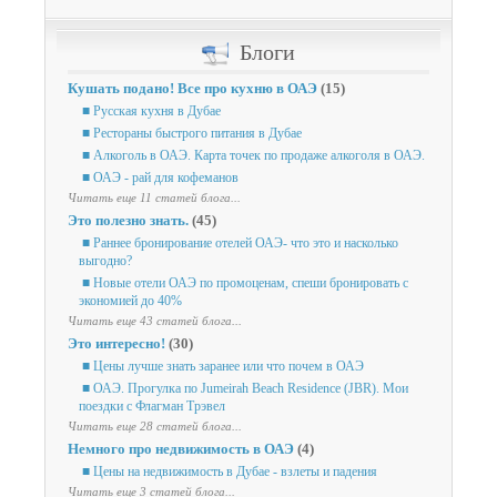
Блоги
Кушать подано! Все про кухню в ОАЭ
(15)
■ Русская кухня в Дубае
■ Рестораны быстрого питания в Дубае
■ Алкоголь в ОАЭ. Карта точек по продаже алкоголя в ОАЭ.
■ ОАЭ - рай для кофеманов
Читать еще 11 статей блога...
Это полезно знать.
(45)
■ Раннее бронирование отелей ОАЭ- что это и насколько
выгодно?
■ Новые отели ОАЭ по промоценам, спеши бронировать с
экономией до 40%
Читать еще 43 статей блога...
Это интересно!
(30)
■ Цены лучше знать заранее или что почем в ОАЭ
■ ОАЭ. Прогулка по Jumeirah Beach Residence (JBR). Мои
поездки с Флагман Трэвел
Читать еще 28 статей блога...
Немного про недвижимость в ОАЭ
(4)
■ Цены на недвижимость в Дубае - взлеты и падения
Читать еще 3 статей блога...