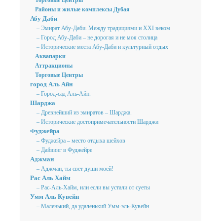
Торговые Центры
Районы и жилые комплексы Дубая
Абу Даби
– Эмират Абу-Даби. Между традициями и XXI веком
– Город Абу-Даби – не дорогая и не моя столица
– Исторические места Абу-Даби и культурный отдых
Аквапарки
Аттракционы
Торговые Центры
город Аль Айн
– Город-сад Аль-Айн.
Шарджа
– Древнейший из эмиратов – Шарджа.
– Исторические достопримечательности Шарджи
Фуджейра
– Фуджейра – место отдыха шейхов
– Дайвинг в Фуджейре
Аджман
– Аджман, ты свет души моей!
Рас Аль Хайм
– Рас-Аль-Хайм, или если вы устали от суеты
Умм Аль Кувейн
– Маленький, да удаленький Умм-эль-Кувейн