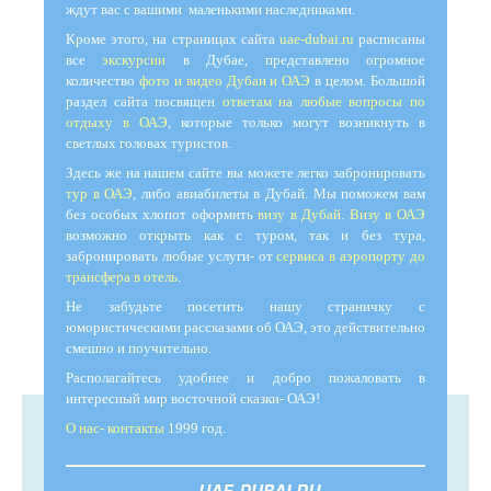
ждут вас с вашими маленькими наследниками.
Кроме этого, на страницах сайта
uae-dubai.ru
расписаны
все
экскурсии
в Дубае, представлено огромное
количество
фото и видео Дубаи и ОАЭ
в целом. Большой
раздел сайта посвящен
ответам на любые вопросы по
отдыху в ОАЭ
, которые только могут возникнуть в
светлых головах туристов.
Здесь же на нашем сайте вы можете легко забронировать
тур в ОАЭ
, либо авиабилеты в Дубай. Мы поможем вам
без особых хлопот оформить
визу в Дубай
.
Визу в ОАЭ
возможно открыть как с туром, так и без тура,
забронировать любые услуги- от
сервиса в аэропорту до
трансфера в отель
.
Не забудьте посетить нашу страничку с
юмористическими рассказами об ОАЭ, это действительно
смешно и поучительно.
Располагайтесь удобнее и добро пожаловать в
интересный мир восточной сказки- ОАЭ!
О нас- контакты
1999 год.